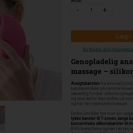
Antal
Læg i
Du finder alle InnovaGo
Genopladelig ans
massage – silikon
Ansigtsbørsten
fra InnovaGoods er
børsteområder på samme hoved. S
væsentlig forskel: silikone opta
og skal derfor ikke skiftes ud so
og har fem intensitetsniveauer.
De fire områder har hver sin opga
tykke børster til T-zonen, lange 
koncentriske silikonebørster til 
IPX5-beskyttelse og kan renses u