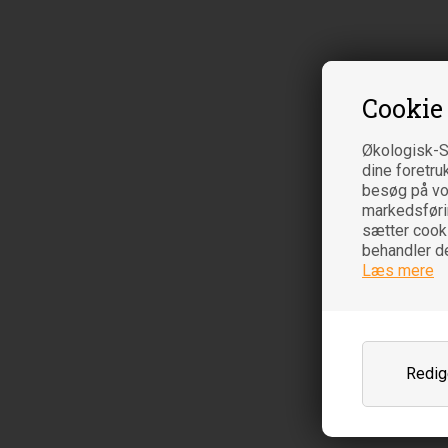
Cookie
Økologisk-S
dine foretru
besøg på vor
markedsføring
sætter cooki
behandler d
Læs mere
Redige