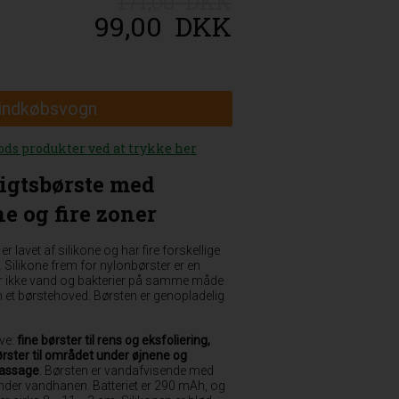
171,00 DKK
99,00
DKK
 indkøbsvogn
ods produkter ved at trykke her
igtsbørste med
e og fire zoner
 lavet af silikone og har fire forskellige
ilikone frem for nylonbørster er en
ger ikke vand og bakterier på samme måde
m et børstehoved. Børsten er genopladelig
ve:
fine børster til rens og eksfoliering,
børster til området under øjnene og
massage
. Børsten er vandafvisende med
nder vandhanen. Batteriet er 290 mAh, og