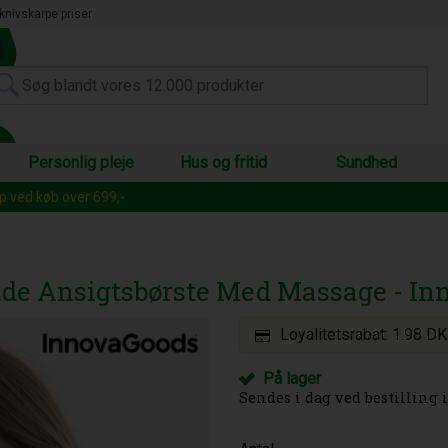
knivskarpe priser
Personlig pleje
Hus og fritid
Sundhed
op ved køb over 699,-
de Ansigtsbørste Med Massage - I
Loyalitetsrabat:
1.98 D
På lager
Sendes i dag ved bestilling i