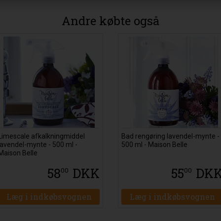
Andre købte også
Limescale afkalkningmiddel
Bad rengøring lavendel-mynte -
lavendel-mynte - 500 ml -
500 ml - Maison Belle
Maison Belle
58
DKK
55
DK
00
00
Læg i indkøbsvognen
Læg i indkøbsvognen