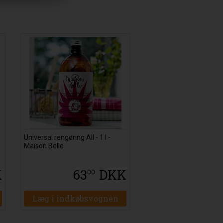
Universal rengøring All - 1 l -
Maison Belle
K
63
DKK
00
Læg i indkøbsvognen