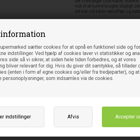
der medfølger USB-kabel. Målene er
nok til at kunne bruges dagligt ude
det kan nå både næsefløje og kæbe
Det gør produktet ideelt til aftenr
hoved
. Forestil dig en rens, hvor 
 information
Sådan bruger du a
upermarked sætter cookies for at opnå en funktionel side og for
Fugt ansigtet, påfør rens og før 
kne indstillinger. Ved hjælp af cookies laver vi statistikker og an
område. Brug den sammen med re
es side så vi sikrer, at siden hele tiden forbedres, og at vores
Begynd på laveste intensitet
og øg
 bliver relevant for dig. Hvis du giver dit samtykke, så tillader d
akne i udbrud eller solskoldning.
brug og lad den tørre. Lad børste
es (enten i form af egne cookies og/eller fra tredjeparter), og at
væk. Oplad den helt, første gang d
e personoplysninger, som indsamles via de cookies.
Fordele ved ansigt
Fire børsteområder på samm
Silikone der ikke skal udskifte
Fem intensitetsniveauer
Vandafvisende med IPX5-besk
r indstillinger
Afvis
Genopladelig med USB-kabel