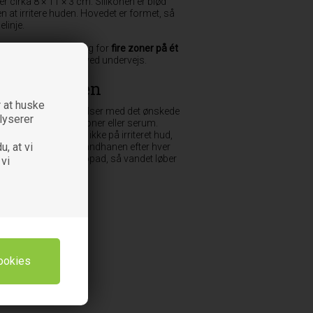
 cirka 8 × 11 × 3 cm. Silikonen er blød
n at irritere huden. Hovedet er formet, så
linje.
utinen, hvor du har brug for
fire zoner på ét
du ikke skal skifte hoved undervejs.
nsigtsbørsten
 at huske
børsten i cirkelbevægelser med det ønskede
alyserer
nsesæbe, creme, toner eller serum.
 gradvist. Brug den ikke på irriteret hud,
u, at vi
 Skyl børsten under vandhanen efter hver
n tørre med hovedet opad, så vandet løber
 vi
u tager den i brug.
sbørsten
e hoved
s
yttelse