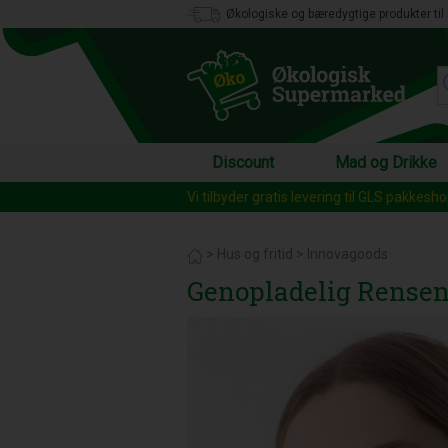
Økologiske og bæredygtige produkter til 
Discount
Mad og Drikke
Vi tilbyder gratis levering til GLS pakkesh
>
Hus og fritid
>
Innovagoods
Genopladelig Rensen