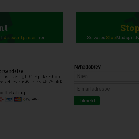
nt
Sto
il
discountpriser
her
Se vores
Stop
Madspildva
Nyhedsbrev
orsendelse
ratis levering til GLS pakkeshop
ed køb over 699, ellers 48,75 DKK
ortbetaling