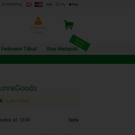
Kortbetaling
Loyalitets
konto
Fødevarer Tilbud
Stop Madspild
nnovaGoods
KK
-
Læs mere
nden kl. 13.00
Info