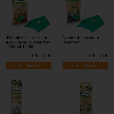
Æbleviklerfælde mod orm i
Blommeviklerfælde - A
Æbler/Pærer - A Green Way
Green Way
- DISCOUNT PRIS
69
DKK
69
DKK
00
00