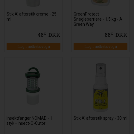
Stik A' afterstik creme - 25
GreenProtect
ml
Sneglebarriere - 1,5 kg - A
Green Way
48
DKK
88
DKK
00
00
Insektfanger NOMAD - 1
Stik A' afterstik spray - 30 ml
styk - Insect-O-Cutor