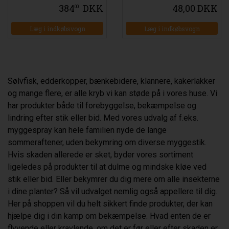
384
DKK
48,00 DKK
00
Sølvfisk, edderkopper, bænkebidere, klannere, kakerlakker
og mange flere, er alle kryb vi kan støde på i vores huse. Vi
har produkter både til forebyggelse, bekæmpelse og
lindring efter stik eller bid. Med vores udvalg af f.eks.
myggespray kan hele familien nyde de lange
sommeraftener, uden bekymring om diverse myggestik.
Hvis skaden allerede er sket, byder vores sortiment
ligeledes på produkter til at dulme og mindske kløe ved
stik eller bid. Eller bekymrer du dig mere om alle insekterne
i dine planter? Så vil udvalget nemlig også appellere til dig.
Her på shoppen vil du helt sikkert finde produkter, der kan
hjælpe dig i din kamp om bekæmpelse. Hvad enten de er
flyvende eller kravlende, om det er før eller efter skaden er