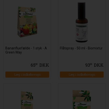
Bananfluefælde - 1 styk - A
Flåtspray - 50 ml - Biomixtur
Green Way
65
DKK
93
DKK
00
00