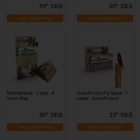
59
DKK
55
DKK
00
00
Melmølfælde - 2 styk - A
GreenProtect Fly Spiral - 1
Green Way
pakke - GreenProtect
56
DKK
23
DKK
00
00