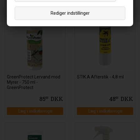
Rediger indstillinger
GreenProtect Lervand mod
STIK A Afterstik - 4,8 ml
Myrer - 750 ml -
GreenProtect
85
DKK
48
DKK
00
00