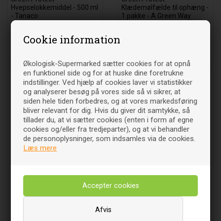
Hvepselokkemiddel - 500 ml
Klædemølfælde til ophæng -
- Tanaco
1 pakke - A Green Way
52
DKK
56
DKK
00
00
Cookie information
Økologisk-Supermarked sætter cookies for at opnå
en funktionel side og for at huske dine foretrukne
indstillinger. Ved hjælp af cookies laver vi statistikker
og analyserer besøg på vores side så vi sikrer, at
siden hele tiden forbedres, og at vores markedsføring
bliver relevant for dig. Hvis du giver dit samtykke, så
tillader du, at vi sætter cookies (enten i form af egne
cookies og/eller fra tredjeparter), og at vi behandler
de personoplysninger, som indsamles via de cookies.
Læs mere
3i imod insekt irritation - 25
Green Protect Hvepsefælde
ml
med lokkemiddel - 1 pakke -
Tanaco
41
DKK
100
DKK
00
00
Afvis