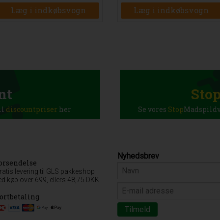
nt
Sto
il
discountpriser
her
Se vores
Stop
Madspildva
Nyhedsbrev
orsendelse
ratis levering til GLS pakkeshop
ed køb over 699, ellers 48,75 DKK
ortbetaling