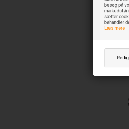
besøg på vor
markedsføring
sætter cooki
behandler d
Læs mere
Redige