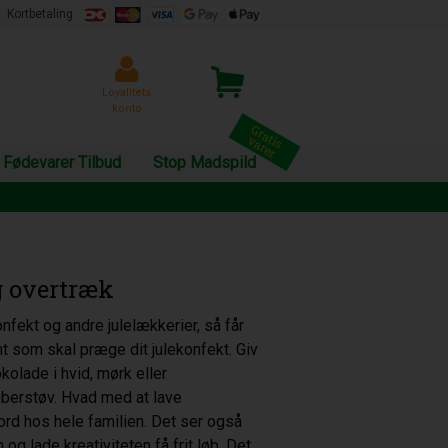
Kortbetaling
Loyalitets
konto
Fødevarer Tilbud
Stop Madspild
g overtræk
nfekt og andre julelækkerier, så får
 som skal præge dit julekonfekt. Giv
kolade i hvid, mørk eller
bberstøv. Hvad med at lave
jord hos hele familien. Det ser også
 og lade kreativiteten få frit løb. Det