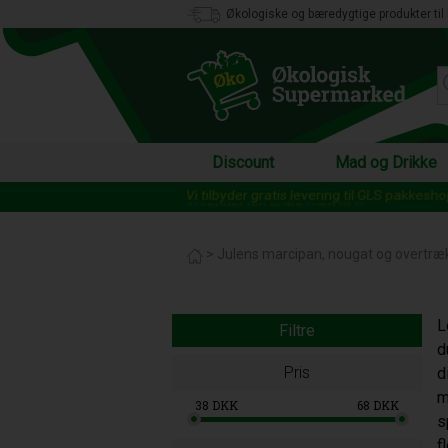
Økologiske og bæredygtige produkter til 
Discount
Mad og Drikke
Vi tilbyder gratis levering til GLS pakkesh
>
Julens marcipan, nougat og overtræ
L
Filtre
d
Pris
d
m
38
DKK
68
DKK
s
f