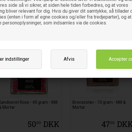
- DISCOUNT PRIS
es side så vi sikrer, at siden hele tiden forbedres, og at vores
39
DKK
68
DK
00
00
 bliver relevant for dig. Hvis du giver dit samtykke, så tillader d
es (enten i form af egne cookies og/eller fra tredjeparter), og at
e personoplysninger, som indsamles via de cookies.
r indstillinger
Afvis
Kandiseret Rose - 40 gram - Mill
Bronzestøv - 10 gram - Mill &
& Mortar
Mortar
50
DKK
47
DK
00
00