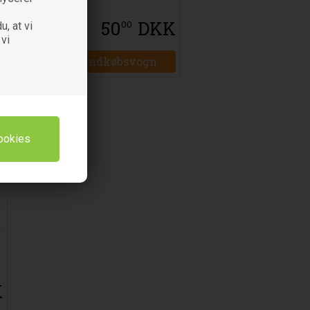
K
50
DKK
00
u, at vi
 vi
K