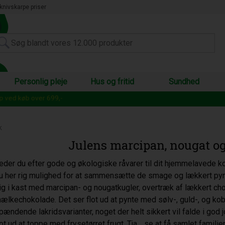
knivskarpe priser
Personlig pleje
Hus og fritid
Sundhed
op ved køb over 699,-
k
Julens marcipan, nougat o
eder du efter gode og økologiske råvarer til dit hjemmelavede ko
u her rig mulighed for at sammensætte de smage og lækkert pynt
ig i kast med marcipan- og nougatkugler, overtræk af lækkert cho
ælkechokolade. Det ser flot ud at pynte med sølv-, guld-, og ko
pændende lakridsvarianter, noget der helt sikkert vil falde i god 
lot ud at toppe med frysetørret frugt. Tja… se at få samlet familien