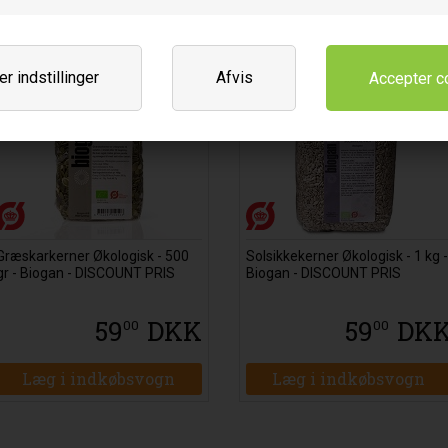
Discount
Discoun
r indstillinger
Afvis
Græskarkerner Økologisk - 500
Solsikkekerner Økologisk - 1 kg -
gr - Biogan - DISCOUNT PRIS
Biogan - DISCOUNT PRIS
59
DKK
59
DK
00
00