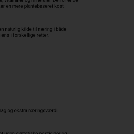
r, vitaminer og mineraler. Derfor er de
ker en mere plantebaseret kost.
 naturlig kilde til næring i både
ns i forskellige retter.
mag og ekstra næringsværdi.
et uden syntetiske pesticider og