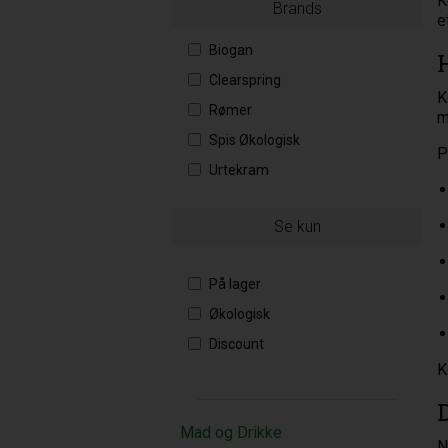
K
Brands
e
Biogan
Clearspring
K
Rømer
m
Spis Økologisk
P
Urtekram
Se kun
På lager
Økologisk
Discount
K
Mad og Drikke
N