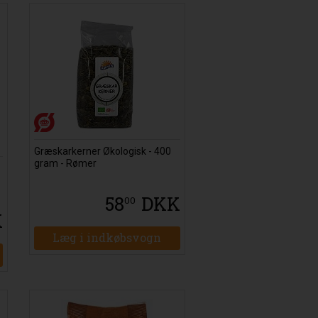
Græskarkerner Økologisk - 400
gram - Rømer
58
DKK
00
K