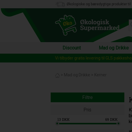
Økologiske og bæredygtige produkter til 
Discount
Mad og Drikke
Vi tilbyder gratis levering til GLS pakkesh
>
Mad og Drikke
>
Kerner
Filtre
Pris
K
b
13
DKK
69
DKK
k