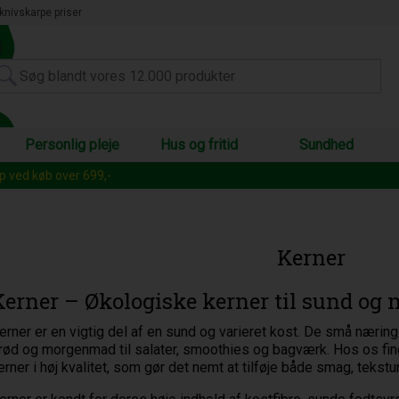
knivskarpe priser
Personlig pleje
Hus og fritid
Sundhed
op ved køb over 699,-
Kerner
Kerner – Økologiske kerner til sund o
erner er en vigtig del af en sund og varieret kost. De små nærings
rød og morgenmad til salater, smoothies og bagværk. Hos os find
erner i høj kvalitet, som gør det nemt at tilføje både smag, tekstur