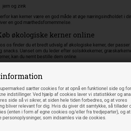
jern og zink
erfor kan kerner være en god måde at øge næringsindholdet i di
iver en god mæthedsfornemmelse.
Køb økologiske kerner online
os os finder du et bredt udvalg af økologiske kerner, der passer
g snacks. Uanset om du leder efter solsikkekerner, græskarkerne
erner, kan du nemt bestille dem online.
ed et godt udvalg af kerner i køkkenet har du altid en enkel måd
ærende, sprøde og smagfulde.
 information
upermarked sætter cookies for at opnå en funktionel side og for
kne indstillinger. Ved hjælp af cookies laver vi statistikker og an
es side så vi sikrer, at siden hele tiden forbedres, og at vores
 bliver relevant for dig. Hvis du giver dit samtykke, så tillader d
es (enten i form af egne cookies og/eller fra tredjeparter), og at
e personoplysninger, som indsamles via de cookies.
ntal produkter: 12