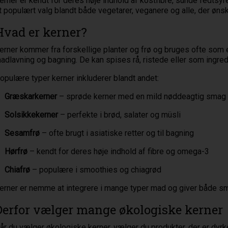
erner er kendt for deres høje indhold af kostfibre, sunde fedtsyre
t populært valg blandt både vegetarer, veganere og alle, der øns
Hvad er kerner?
erner kommer fra forskellige planter og frø og bruges ofte som en
adlavning og bagning. De kan spises rå, ristede eller som ingredie
opulære typer kerner inkluderer blandt andet:
Græskarkerner
– sprøde kerner med en mild nøddeagtig smag
Solsikkekerner
– perfekte i brød, salater og müsli
Sesamfrø
– ofte brugt i asiatiske retter og til bagning
Hørfrø
– kendt for deres høje indhold af fibre og omega-3
Chiafrø
– populære i smoothies og chiagrød
erner er nemme at integrere i mange typer mad og giver både s
Derfor vælger mange økologiske kerner
år du vælger økologiske kerner, vælger du produkter, der er dyrk