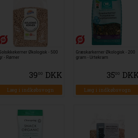
Solsikkekerner Økologisk - 500
Græskarkerner Økologisk - 200
gr - Rømer
gram - Urtekram
39
DKK
35
DK
00
00