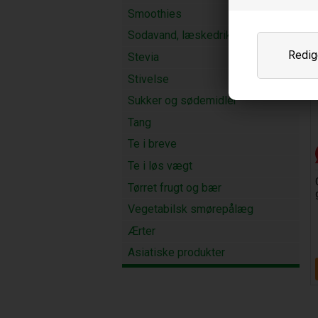
Smoothies
Sodavand, læskedrik og vand
Redige
Stevia
Stivelse
Sukker og sødemidler
Tang
Te i breve
Te i løs vægt
Tørret frugt og bær
Vegetabilsk smørepålæg
Ærter
Asiatiske produkter