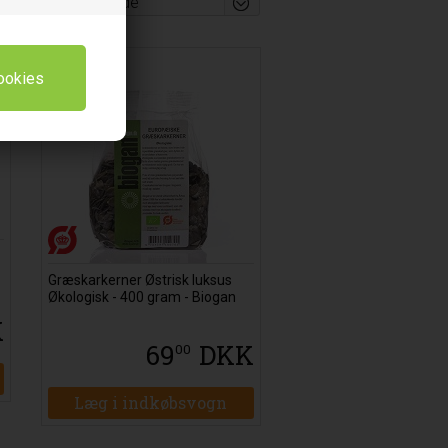
- 8%
t
Græskarkerner Østrisk luksus
Økologisk - 400 gram - Biogan
K
69
DKK
00