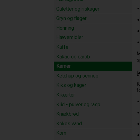
Galetter og riskager
Gryn og flager
Honning
Hævemidler
Kaffe
M
Kakao og carob
s
Kerner
Ketchup og sennep
K
Kiks og kager
f
Kikærter
Klid - pulver og rasp
Knækbrød
Kokos vand
Korn