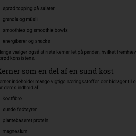
sprød topping på salater
granola og müsli
smoothies og smoothie bowls
energibarer og snacks
ange vælger også at riste kerner let på panden, hvilket fremhæ
prød konsistens.
Kerner som en del af en sund kost
erner indeholder mange vigtige næringsstoffer, der bidrager til e
or deres indhold af:
kostfibre
sunde fedtsyrer
plantebaseret protein
magnesium