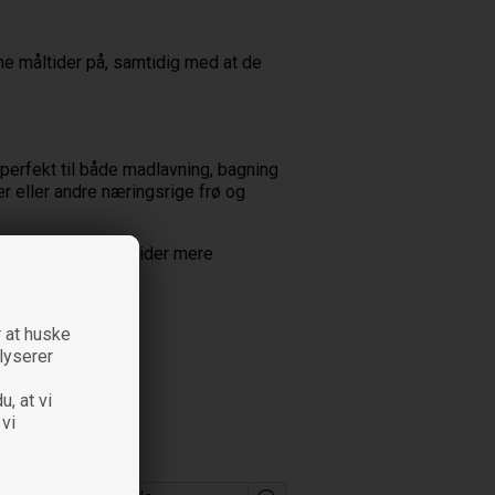
ne måltider på, samtidig med at de
 perfekt til både madlavning, bagning
r eller andre næringsrige frø og
e at gøre dine måltider mere
 at huske
alyserer
u, at vi
 vi