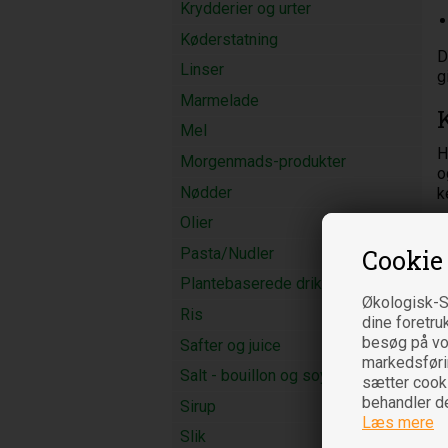
Krydderier og urter
Køderstatning
D
Linser
g
Marmelade
Mel
H
Morgenmads-produkter
o
Nødder
k
Olier
M
n
Pasta/Nudler
Cookie
Plantebaserede drikke
Økologisk-S
Ris
dine foretru
besøg på vor
Safter og juice
markedsføring
Salt - bouillon og soya
sætter cooki
behandler d
Sirup
Læs mere
Slik
A