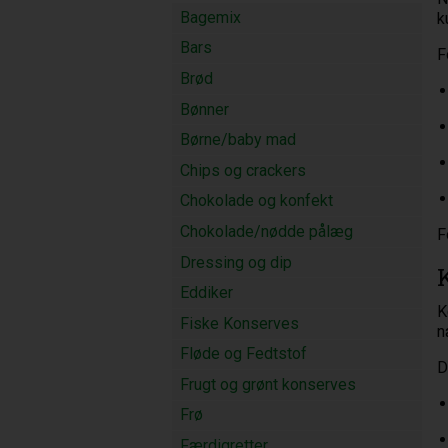
Bagemix
k
Bars
F
Brød
Bønner
Børne/baby mad
Chips og crackers
Chokolade og konfekt
Chokolade/nødde pålæg
F
Dressing og dip
Eddiker
K
Fiske Konserves
n
Fløde og Fedtstof
D
Frugt og grønt konserves
Frø
Færdigretter