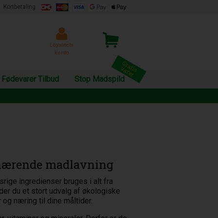
Kortbetaling
Loyalitets
konto
Fødevarer Tilbud
Stop Madspild
g nærende madlavning
rige ingredienser bruges i alt fra
er du et stort udvalg af økologiske
 og næring til dine måltider.