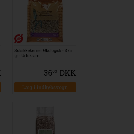
Solsikkekerner Økologisk - 375
gr - Urtekram
K
36
DKK
00