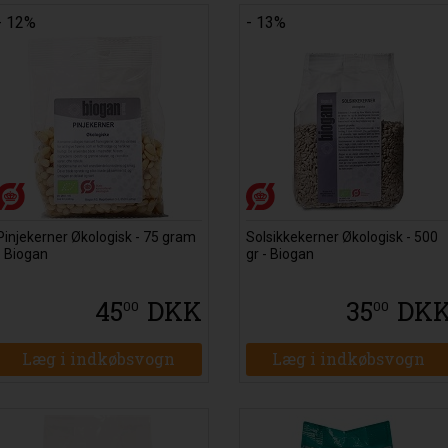
- 12%
- 13%
Pinjekerner Økologisk - 75 gram
Solsikkekerner Økologisk - 500
- Biogan
gr - Biogan
45
DKK
35
DK
00
00