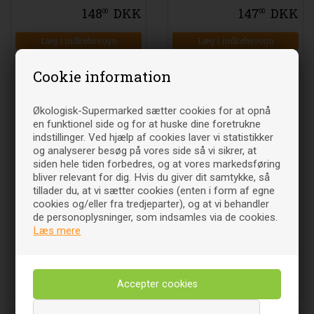
148
DKK
147
DKK
00
00
Cookie information
Økologisk-Supermarked sætter cookies for at opnå
en funktionel side og for at huske dine foretrukne
indstillinger. Ved hjælp af cookies laver vi statistikker
og analyserer besøg på vores side så vi sikrer, at
siden hele tiden forbedres, og at vores markedsføring
bliver relevant for dig. Hvis du giver dit samtykke, så
tillader du, at vi sætter cookies (enten i form af egne
cookies og/eller fra tredjeparter), og at vi behandler
Zink Complex - 50 kapsler -
Zink Picolinat - 100 tabletter
de personoplysninger, som indsamles via de cookies.
Terranova
- Solgar
Læs mere
94
DKK
111
DKK
00
00