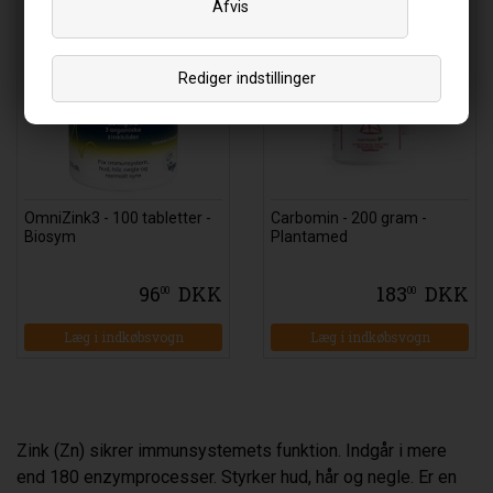
Afvis
Rediger indstillinger
OmniZink3 - 100 tabletter -
Carbomin - 200 gram -
Biosym
Plantamed
96
DKK
183
DKK
00
00
Zink (Zn) sikrer immunsystemets funktion. Indgår i mere
end 180 enzymprocesser. Styrker hud, hår og negle. Er en