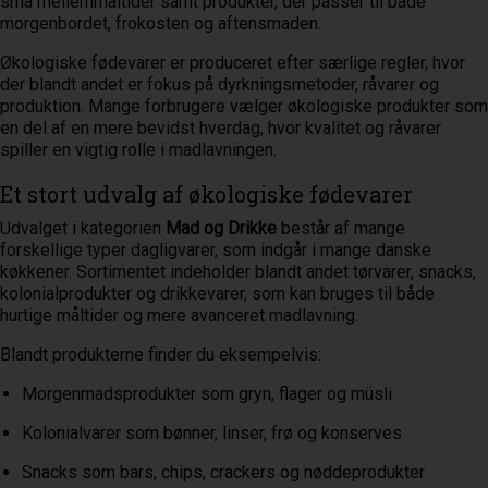
små mellemmåltider samt produkter, der passer til både
morgenbordet, frokosten og aftensmaden.
Økologiske fødevarer er produceret efter særlige regler, hvor
der blandt andet er fokus på dyrkningsmetoder, råvarer og
produktion. Mange forbrugere vælger økologiske produkter som
en del af en mere bevidst hverdag, hvor kvalitet og råvarer
spiller en vigtig rolle i madlavningen.
Et stort udvalg af økologiske fødevarer
Udvalget i kategorien
Mad og Drikke
består af mange
forskellige typer dagligvarer, som indgår i mange danske
køkkener. Sortimentet indeholder blandt andet tørvarer, snacks,
kolonialprodukter og drikkevarer, som kan bruges til både
hurtige måltider og mere avanceret madlavning.
Blandt produkterne finder du eksempelvis:
Morgenmadsprodukter som gryn, flager og müsli
Kolonialvarer som bønner, linser, frø og konserves
Snacks som bars, chips, crackers og nøddeprodukter