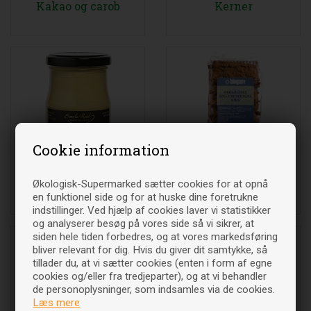
Kakao og carob
Kerner
Cookie information
Ketchup og sennep
Kiks og kager
Økologisk-Supermarked sætter cookies for at opnå
en funktionel side og for at huske dine foretrukne
indstillinger. Ved hjælp af cookies laver vi statistikker
og analyserer besøg på vores side så vi sikrer, at
siden hele tiden forbedres, og at vores markedsføring
bliver relevant for dig. Hvis du giver dit samtykke, så
tillader du, at vi sætter cookies (enten i form af egne
cookies og/eller fra tredjeparter), og at vi behandler
de personoplysninger, som indsamles via de cookies.
Læs mere