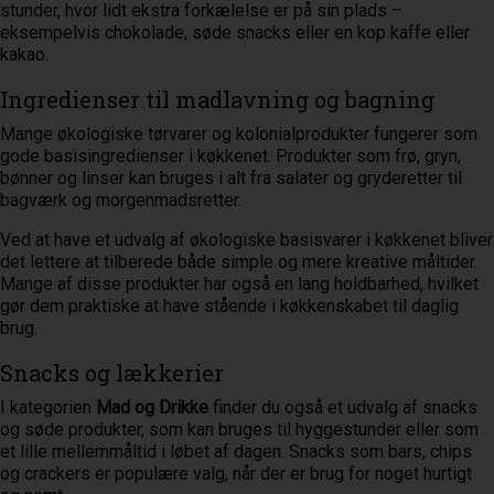
stunder, hvor lidt ekstra forkælelse er på sin plads –
eksempelvis chokolade, søde snacks eller en kop kaffe eller
kakao.
Ingredienser til madlavning og bagning
Mange økologiske tørvarer og kolonialprodukter fungerer som
gode basisingredienser i køkkenet. Produkter som frø, gryn,
bønner og linser kan bruges i alt fra salater og gryderetter til
bagværk og morgenmadsretter.
Ved at have et udvalg af økologiske basisvarer i køkkenet bliver
det lettere at tilberede både simple og mere kreative måltider.
Mange af disse produkter har også en lang holdbarhed, hvilket
gør dem praktiske at have stående i køkkenskabet til daglig
brug.
Snacks og lækkerier
I kategorien
Mad og Drikke
finder du også et udvalg af snacks
og søde produkter, som kan bruges til hyggestunder eller som
et lille mellemmåltid i løbet af dagen. Snacks som bars, chips
og crackers er populære valg, når der er brug for noget hurtigt