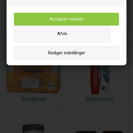
Kikærter
Klid - pulver og rasp
Afvis
Rediger indstillinger
Knækbrød
Kokos vand