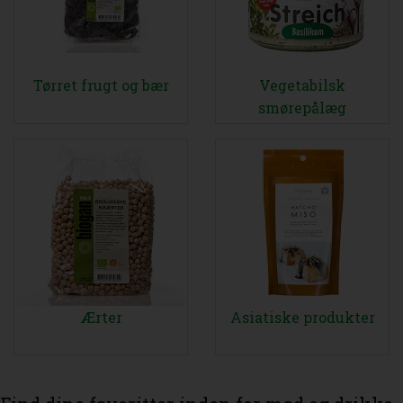
Tørret frugt og bær
Vegetabilsk
smørepålæg
Ærter
Asiatiske produkter