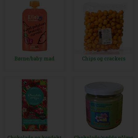
Børne/baby mad
Chips og crackers
Chokolade og konfekt
Chokolade/nødde pålæg