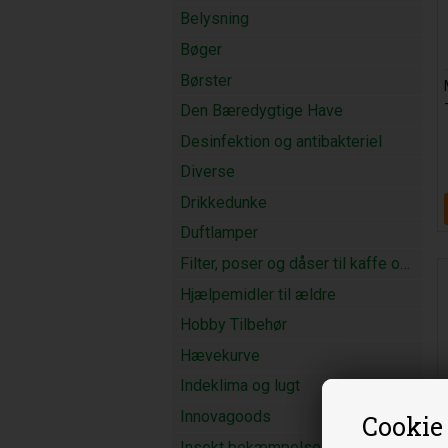
Belysning
Bøger
Børster
Den Bæredygtige Have
Desinfektion og antibakteriel
Diverse
Drikkedunke
Duftlamper
Filter, poser og dåser til kaffe og te
Hjælpemidler til ældre
Hobby Tilbehør
Hævekurve
Indeklima og lugt
Innovagoods
Cookie
Insekt bekæmpelse