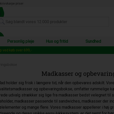
knivskarpe priser
Personlig pleje
Hus og fritid
Sundhed
s sortiment
op ved køb over 699,-
ringsbokse
Madkasser og opbevarin
ad holder sig frisk i længere tid, når den opbevares adskilt. Vor
valitetsmadkasser og opbevaringsbokse, omfatter rummelige ka
rede udvalg strækker sig lige fra madkasser bedst velegnet til s
eholder, madkasser passende til sandwiches, madkasser der ind
ølelementer og mange flere. Vores madkasser appellerer i høj gr
dseende og deres unikke easy-lukkesystem, er det nemt for bør