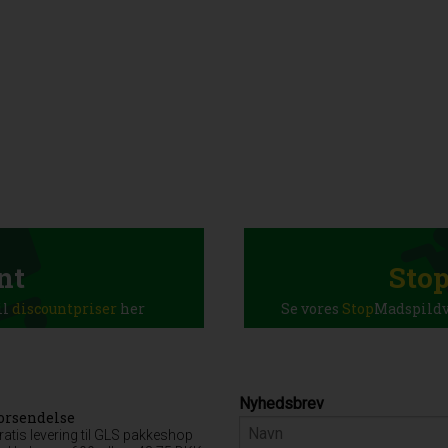
nt
Sto
il
discountpriser
her
Se vores
Stop
Madspildva
Nyhedsbrev
orsendelse
ratis levering til GLS pakkeshop