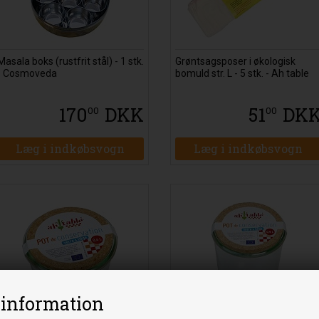
Masala boks (rustfrit stål) - 1 stk.
Grøntsagsposer i økologisk
- Cosmoveda
bomuld str. L - 5 stk. - Ah table
170
DKK
51
DK
00
00
 information