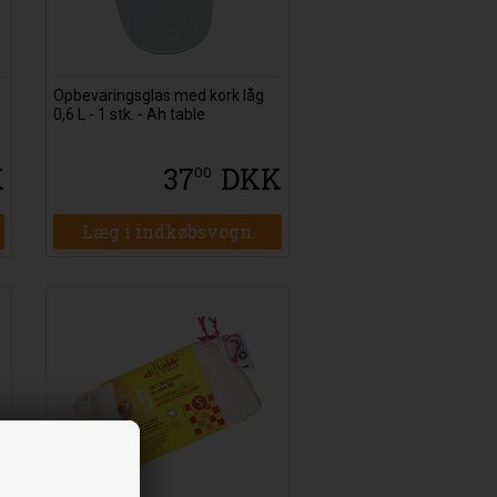
Opbevaringsglas med kork låg
0,6 L - 1 stk. - Ah table
K
37
DKK
00