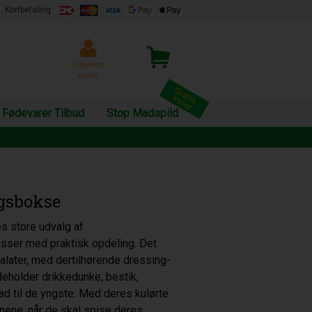
Kortbetaling
Loyalitets
konto
Fødevarer Tilbud
Stop Madspild
gsbokse
es store udvalg af
sser med praktisk opdeling. Det
alater, med dertilhørende dressing-
eholder drikkedunke, bestik,
ad til de yngste. Med deres kulørte
nene, når de skal spise deres