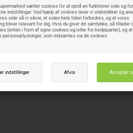
upermarked sætter cookies for at opnå en funktionel side og for
Opbevaringsglas med kork låg
Opbevaringsglas med kork låg
0,4 L - 1 stk - Ah table
0,9 L - 1 stk. - Ah table
kne indstillinger. Ved hjælp af cookies laver vi statistikker og an
es side så vi sikrer, at siden hele tiden forbedres, og at vores
 bliver relevant for dig. Hvis du giver dit samtykke, så tillader d
32
DKK
41
DK
00
00
es (enten i form af egne cookies og/eller fra tredjeparter), og at
e personoplysninger, som indsamles via de cookies.
r indstillinger
Afvis