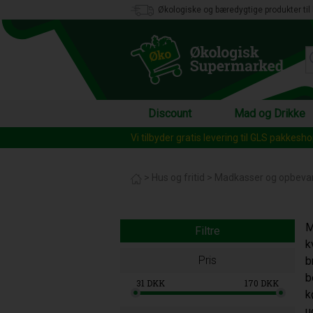
Økologiske og bæredygtige produkter til 
Discount
Mad og Drikke
Vi har over 12.000 forskellige varer i vore
Vi tilbyder gratis levering til GLS pakkesh
>
Hus og fritid
>
Madkasser og opbeva
M
Filtre
k
Pris
b
b
31
DKK
170
DKK
k
u