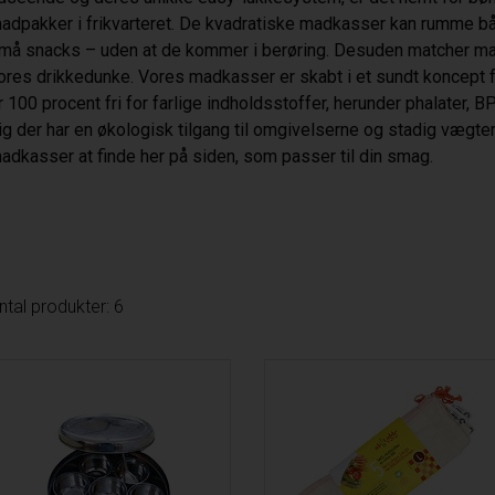
adpakker i frikvarteret. De kvadratiske madkasser kan rumme b
må snacks – uden at de kommer i berøring. Desuden matcher man
ores drikkedunke. Vores madkasser er skabt i et sundt koncept f
r 100 procent fri for farlige indholdsstoffer, herunder phalater, BP
ig der har en økologisk tilgang til omgivelserne og stadig vægter 
adkasser at finde her på siden, som passer til din smag.
ntal produkter: 6