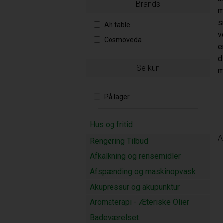
Brands
m
s
Ah table
v
Cosmoveda
e
d
Se kun
m
På lager
Hus og fritid
A
Rengøring Tilbud
Afkalkning og rensemidler
Afspænding og maskinopvask
Akupressur og akupunktur
Aromaterapi - Æteriske Olier
Badeværelset