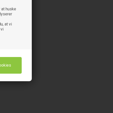
 at huske
alyserer
u, at vi
 vi