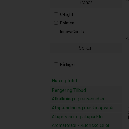
Brands
C-Light
Dolmen
InnovaGoods
A
Se kun
På lager
Hus og fritid
Rengøring Tilbud
Afkalkning og rensemidler
Afspænding og maskinopvask
Akupressur og akupunktur
Aromaterapi - Æteriske Olier