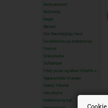
Badeværelset
Belysning
Bøger
Børster
Den Bæredygtige Have
Desinfektion og antibakteriel
Diverse
Drikkedunke
Duftlamper
Filter, poser og dåser til kaffe og te
Hjælpemidler til ældre
Hobby Tilbehør
Hævekurve
Indeklima og lugt
Cookie
Innovagoods