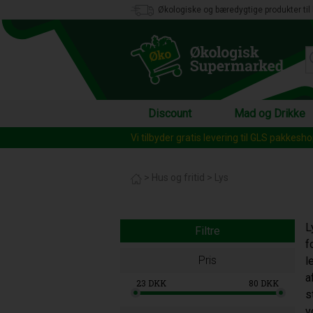
Økologiske og bæredygtige produkter til 
Discount
Mad og Drikke
Vi tilbyder gratis levering til GLS pakkesh
>
Hus og fritid
>
Lys
L
Filtre
f
Pris
l
a
23
DKK
80
DKK
s
v