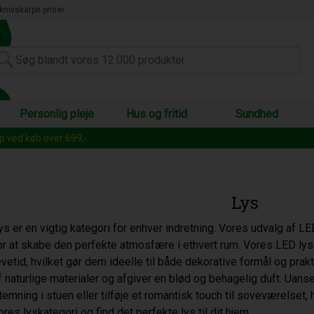
knivskarpe priser
Personlig pleje
Hus og fritid
Sundhed
op ved køb over 699,-
Lys
ys er en vigtig kategori for enhver indretning. Vores udvalg af L
or at skabe den perfekte atmosfære i ethvert rum. Vores LED lys 
evetid, hvilket gør dem ideelle til både dekorative formål og prak
f naturlige materialer og afgiver en blød og behagelig duft. Uan
temning i stuen eller tilføje et romantisk touch til soveværelset, ha
ores lyskategori og find det perfekte lys til dit hjem.