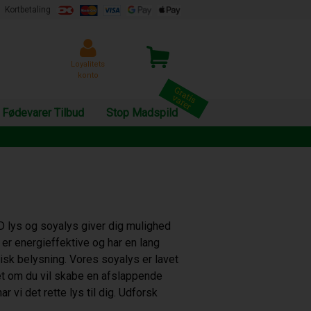
Kortbetaling
Loyalitets
konto
Fødevarer Tilbud
Stop Madspild
ED lys og soyalys giver dig mulighed
er energieffektive og har en lang
tisk belysning. Vores soyalys er lavet
set om du vil skabe en afslappende
r vi det rette lys til dig. Udforsk