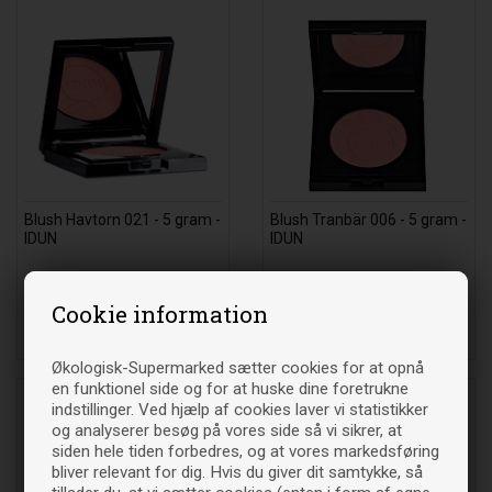
Blush Havtorn 021 - 5 gram -
Blush Tranbär 006 - 5 gram -
IDUN
IDUN
180
DKK
180
DKK
00
00
Cookie information
Økologisk-Supermarked sætter cookies for at opnå
en funktionel side og for at huske dine foretrukne
indstillinger. Ved hjælp af cookies laver vi statistikker
og analyserer besøg på vores side så vi sikrer, at
siden hele tiden forbedres, og at vores markedsføring
bliver relevant for dig. Hvis du giver dit samtykke, så