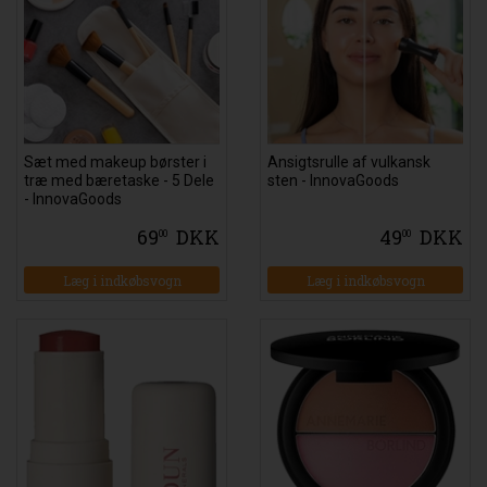
Sæt med makeup børster i
Ansigtsrulle af vulkansk
træ med bæretaske - 5 Dele
sten - InnovaGoods
- InnovaGoods
69
DKK
49
DKK
00
00