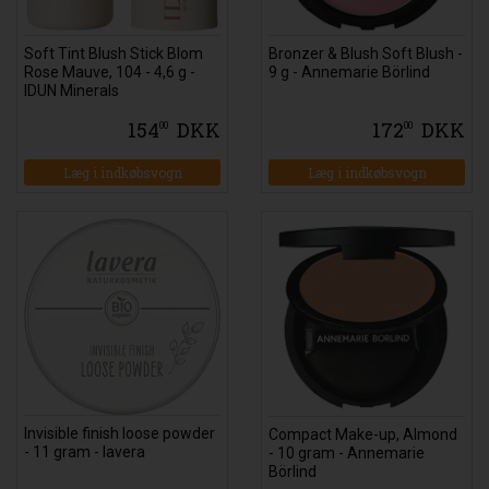
Soft Tint Blush Stick Blom
Bronzer & Blush Soft Blush -
Rose Mauve, 104 - 4,6 g -
9 g - Annemarie Börlind
IDUN Minerals
154
DKK
172
DKK
00
00
Invisible finish loose powder
Compact Make-up, Almond
- 11 gram - lavera
- 10 gram - Annemarie
Börlind