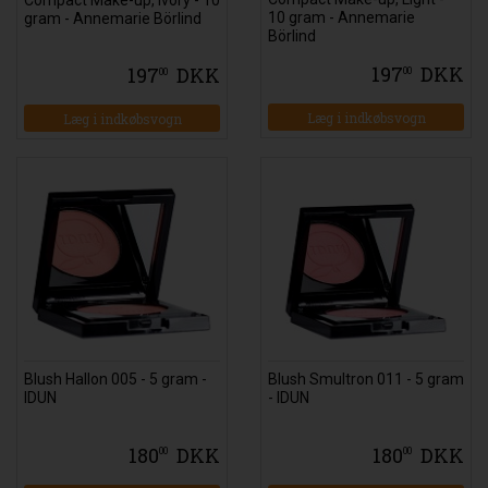
10 gram - Annemarie
gram - Annemarie Börlind
Börlind
197
DKK
197
DKK
00
00
Blush Hallon 005 - 5 gram -
Blush Smultron 011 - 5 gram
IDUN
- IDUN
180
DKK
180
DKK
00
00