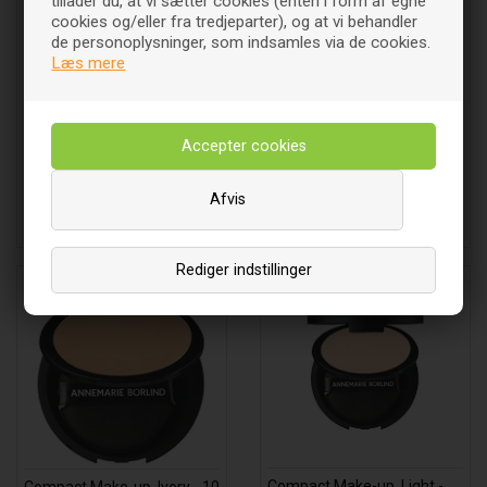
tillader du, at vi sætter cookies (enten i form af egne
cookies og/eller fra tredjeparter), og at vi behandler
de personoplysninger, som indsamles via de cookies.
Læs mere
Powder Pressed Tilda 522
Powder Pressed Tuva 521
Highligter - 3 gram - IDUN
Matterende - 3 gram - IDUN
180
DKK
180
DKK
00
00
Afvis
Rediger indstillinger
Compact Make-up, Light -
Compact Make-up, Ivory - 10