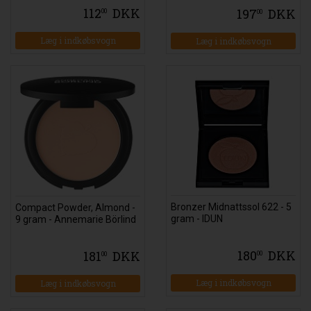
112
DKK
197
DKK
00
00
Bronzer Midnattssol 622 - 5
Compact Powder, Almond -
gram - IDUN
9 gram - Annemarie Börlind
180
DKK
181
DKK
00
00