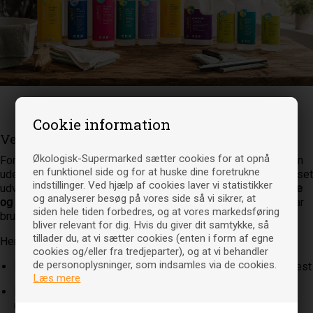
Velkommen
Cookie information
Velkommen til Økologiske supermarked
Økologisk-Supermarked sætter cookies for at opnå
Forestil dig et supermarked fyldt med alt det du kender – men
en funktionel side og for at huske dine foretrukne
uden stressen fra indkøbsturen, køen ved kassen og begrænset
indstillinger. Ved hjælp af cookies laver vi statistikker
udvalg på hylderne. Vi har samlet
mere end 12.000 økologiske
og analyserer besøg på vores side så vi sikrer, at
og bæredygtige varer
ét sted, så du kan handle alt, hvad du har
siden hele tiden forbedres, og at vores markedsføring
brug for, direkte fra sofaen.
bliver relevant for dig. Hvis du giver dit samtykke, så
tillader du, at vi sætter cookies (enten i form af egne
Her finder du et bredt sortiment indenfor:
cookies og/eller fra tredjeparter), og at vi behandler
de personoplysninger, som indsamles via de cookies.
Fødevarer
– alt fra basisvarer til lækkerier til hverdag og fest
Læs mere
Personlig pleje & make-up
– naturlige produkter uden
unødige tilsætningsstoffer