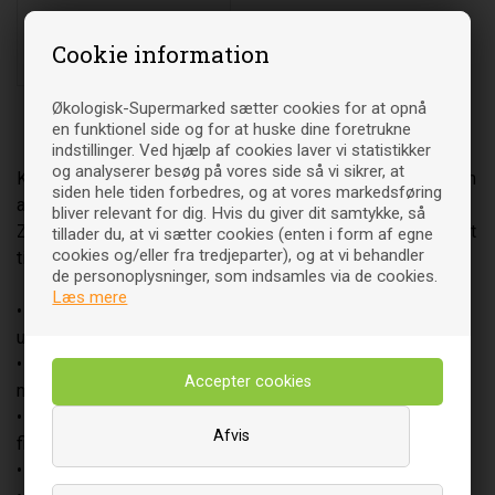
144
DKK
00
Cookie information
Økologisk-Supermarked sætter cookies for at opnå
en funktionel side og for at huske dine foretrukne
indstillinger. Ved hjælp af cookies laver vi statistikker
og analyserer besøg på vores side så vi sikrer, at
Kids Zoo-Serien er udviklet til børn, som ikke bryder sig om
siden hele tiden forbedres, og at vores markedsføring
almindelige vitaminpiller. Med hele fem forskellige Kids
bliver relevant for dig. Hvis du giver dit samtykke, så
Zoo-produkter, kan du vælge den variant, som passer bedst
tillader du, at vi sætter cookies (enten i form af egne
cookies og/eller fra tredjeparter), og at vi behandler
til netop dit barns spisevaner:
de personoplysninger, som indsamles via de cookies.
Læs mere
• Multivitamin + Mineraler (Vegetabilsk med frugtfibre
uden gelatine)
• Propolis m/hyldebær, hyben og vitamin C (Vegetabilsk
med frugtfibre uden gelatine)
• Omega-3 fedtstyrer (Med micro-indkapslet MEG-3®
Afvis
fiskeolie og oksegelatine)
• Multivitamin (Med oksegelatine)