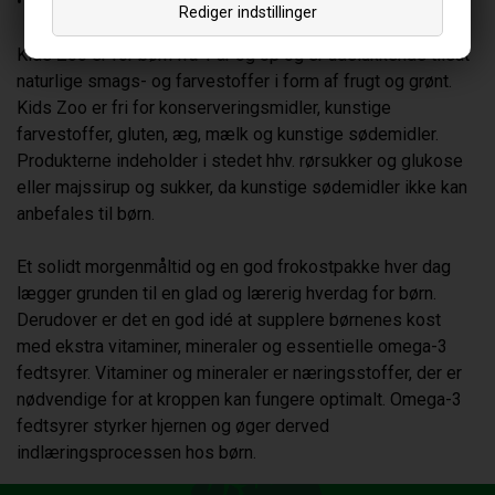
• Kalk + D og Fosfor (Med frugtfibre uden gelatine)
Rediger indstillinger
Kids Zoo er for børn fra 1 år og op og er udelukkende tilsat
naturlige smags- og farvestoffer i form af frugt og grønt.
Kids Zoo er fri for konserveringsmidler, kunstige
farvestoffer, gluten, æg, mælk og kunstige sødemidler.
Produkterne indeholder i stedet hhv. rørsukker og glukose
eller majssirup og sukker, da kunstige sødemidler ikke kan
anbefales til børn.
Et solidt morgenmåltid og en god frokostpakke hver dag
lægger grunden til en glad og lærerig hverdag for børn.
Derudover er det en god idé at supplere børnenes kost
med ekstra vitaminer, mineraler og essentielle omega-3
fedtsyrer. Vitaminer og mineraler er næringsstoffer, der er
nødvendige for at kroppen kan fungere optimalt. Omega-3
fedtsyrer styrker hjernen og øger derved
indlæringsprocessen hos børn.