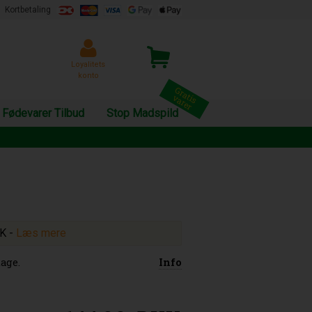
Kortbetaling
Loyalitets
konto
Fødevarer Tilbud
Stop Madspild
KK
-
Læs mere
age.
Info