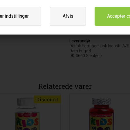
Phosphor (mg)
Oprindelsesland
r indstillinger
Afvis
Canada
Varebetegnelse
Kosttilskud
Leverandør
Dansk Farmaceutisk Industri A/S
Dam Enge 4
DK-3660 Stenløse
Relaterede varer
Discount