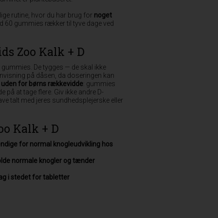
glige rutine, hvor du har brug for
noget
d 60 gummies rækker til tyve dage ved
ds Zoo Kalk + D
3 gummies. De tygges — de skal ikke
nvisning på dåsen, da doseringen kan
uden for børns rækkevidde
: gummies
 på at tage flere. Giv ikke andre D-
ave talt med jeres sundhedsplejerske eller
oo Kalk + D
ndige for normal knogleudvikling hos
holde normale knogler og tænder
i stedet for tabletter