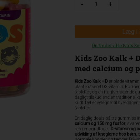
Læg i
Du finder alle Kids Z
Kids Zoo Kalk + 
med calcium og p
Kids Zoo Kalk + D
er bløde vitami
plantebaseret D3-vitamin. Formen 
tabletter, og en frugtsmagende gu
dagligt tilskud end en traditionel
kridt. Det er velegnet til hverdagen,
tabletter.
En daglig dosis på tre gummies 
calcium og 150 mg fosfor
, svare
referenceindtaget.
D-vitamin og c
udvikling af knoglerne hos børn
, 
normale knogler og tænder. D3-vit