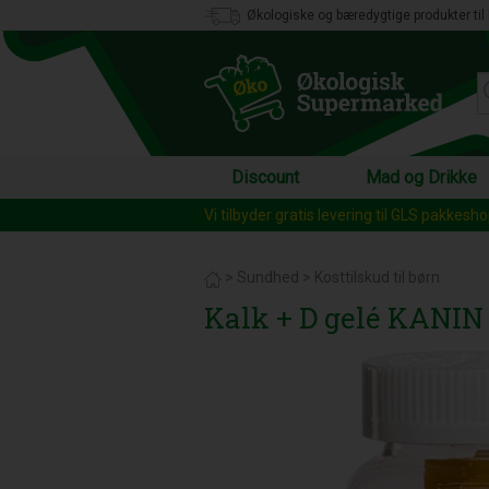
Økologiske og bæredygtige produkter til 
Discount
Mad og Drikke
Vi tilbyder gratis levering til GLS pakkesh
>
Sundhed
>
Kosttilskud til børn
Kalk + D gelé KANIN -