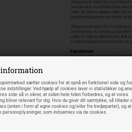
Obligatorisk tekst for kosttilskud:
overskrides. Kosttilskud bør ikke t
uden for børns rækkevidde. Bør kun
sundhedsplejerske anvendes af gra
Obligatorisk tekst for kosttilskud
overskrides. Kosttilskud bør ikke 
uden for børns rækkevidde. Bør kun
sundhedsplejerske anvendes af g
Ingredienser
Glukosesirup, Rørsukker, Trical
Bindemiddel (vand, pektin), Natur
appelsin/gurkemeje), Surhedsregu
 information
natriumcitrat), Overfladebehandli
Er der angivet en * ved en ingred
upermarked sætter cookies for at opnå en funktionel side og for
kne indstillinger. Ved hjælp af cookies laver vi statistikker og an
Daglig dosis
es side så vi sikrer, at siden hele tiden forbedres, og at vores
Børn fra 3 år:3 stk. daglig
 bliver relevant for dig. Hvis du giver dit samtykke, så tillader d
es (enten i form af egne cookies og/eller fra tredjeparter), og at
e personoplysninger, som indsamles via de cookies.
Indhold
3 g
Vitamin D (μg)
Calcium (mg)