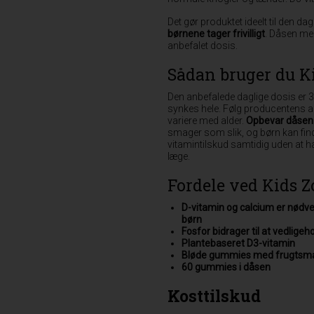
Det gør produktet ideelt til den da
børnene tager frivilligt
. Dåsen me
anbefalet dosis.
Sådan bruger du Ki
Den anbefalede daglige dosis er 
synkes hele. Følg producentens a
variere med alder.
Opbevar dåsen 
smager som slik, og børn kan finde
vitamintilskud samtidig uden at h
læge.
Fordele ved Kids Z
D-vitamin og calcium er nødve
børn
Fosfor bidrager til at vedlige
Plantebaseret D3-vitamin
Bløde gummies med frugtsmag 
60 gummies i dåsen
Kosttilskud