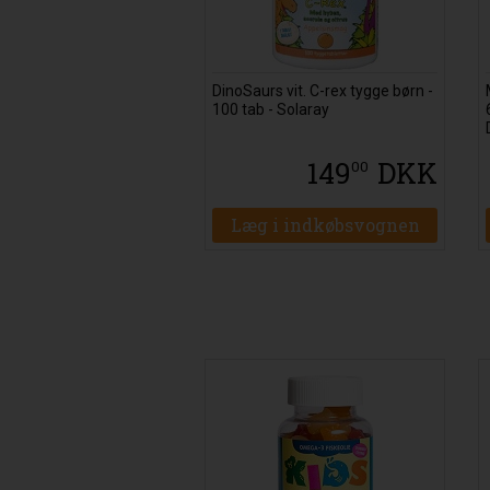
DinoSaurs vit. C-rex tygge børn -
100 tab - Solaray
149
DKK
00
Læg i indkøbsvognen