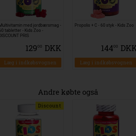
Multivitamin med jordbærsmag -
Propolis + C - 60 styk - Kids Zoo
60 tabletter - Kids Zoo -
DISCOUNT PRIS
129
DKK
144
DK
00
00
Læg i indkøbsvognen
Læg i indkøbsvognen
Andre købte også
Discount