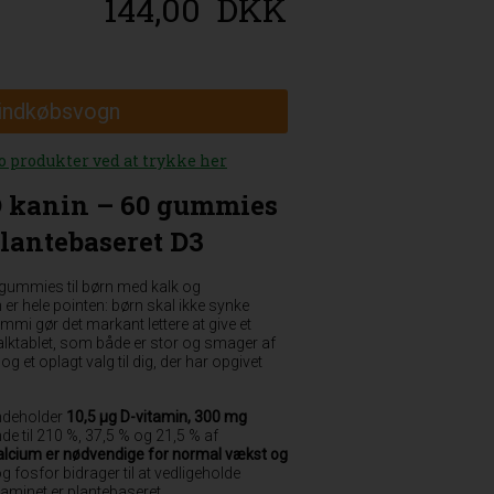
144,00
DKK
 indkøbsvogn
oo produkter ved at trykke her
D kanin – 60 gummies
lantebaseret D3
ngummies til børn med kalk og
er hele pointen: børn skal ikke synke
mmi gør det markant lettere at give et
 kalktablet, som både er stor og smager af
 og et oplagt valg til dig, der har opgivet
indeholder
10,5 µg D-vitamin, 300 mg
nde til 210 %, 37,5 % og 21,5 % af
alcium er nødvendige for normal vækst og
og fosfor bidrager til at vedligeholde
aminet er plantebaseret.