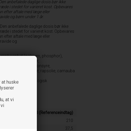
 Den anbefalede daglige dosis bør ikke
ræde i stedet for varieret kost. Opbevares
 efter aftale med læge eller
vide og børn under 1 år.
: Den anbefalede daglige dosis bør ikke
træde i stedet for varieret kost. Opbevares
 efter aftale med læge eller
ravide og
ciumphosphat (calcium, phosphor),
lige aromaer (jordbær,
lerende middel (citronsyre,
ngsmidler (kokos olie, rapsolie, carnauba
iens, er den 100% økologisk
 at huske
alyserer
u, at vi
 vi
ummies
% RI (Referenceindtag)
10,5
210
300
37,5