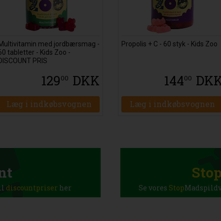
Multivitamin med jordbærsmag -
Propolis + C - 60 styk - Kids Zoo
60 tabletter - Kids Zoo -
DISCOUNT PRIS
129
DKK
144
DK
00
00
Læg i indkøbsvognen
Læg i indkøbsvognen
nt
Sto
il
discountpriser
her
Se vores
Stop
Madspildva