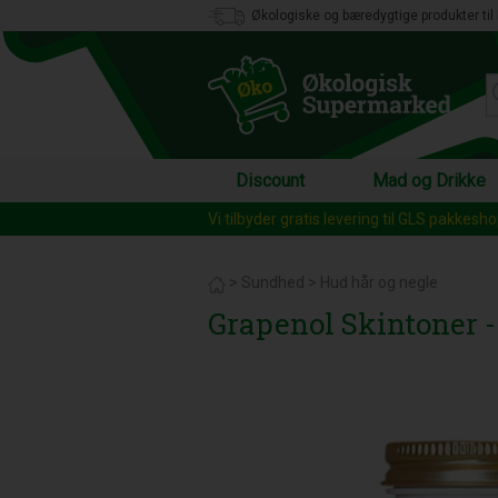
Økologiske og bæredygtige produkter til 
Discount
Mad og Drikke
Vi tilbyder gratis levering til GLS pakkesh
>
Sundhed
>
Hud hår og negle
Grapenol Skintoner -