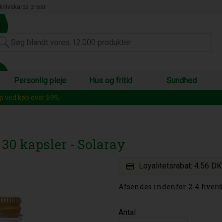
knivskarpe priser
Personlig pleje
Hus og fritid
Sundhed
op ved køb over 699,-
 30 kapsler - Solaray
Loyalitetsrabat:
4.56 D
Afsendes indenfor 2-4 hverd
Antal