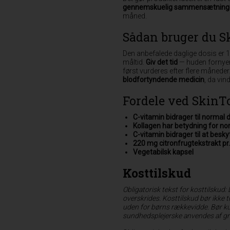
gennemskuelig sammensætning
måned.
Sådan bruger du S
Den anbefalede daglige dosis er 1 
måltid.
Giv det tid
— huden fornyer s
først vurderes efter flere måneder
blodfortyndende medicin
, da vi
Fordele ved SkinT
C-vitamin bidrager til normal 
Kollagen har betydning for n
C-vitamin bidrager til at besky
220 mg citronfrugtekstrakt pr.
Vegetabilsk kapsel
Kosttilskud
Obligatorisk tekst for kosttilskud:
overskrides. Kosttilskud bør ikke t
uden for børns rækkevidde. Bør kun
sundhedsplejerske anvendes af gra