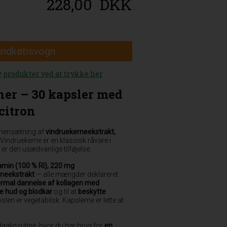
228,00
DKK
 indkøbsvogn
y produkter ved at trykke her
er – 30 kapsler med
citron
mmensætning af
vindruekerneekstrakt,
 Vindruekerne er en klassisk råvare i
 er den usædvanlige tilføjelse.
amin (100 % RI), 220 mg
rneekstrakt
— alle mængder deklareret
normal dannelse af kollagen med
e hud og blodkar
og til at
beskytte
pslen er vegetabilsk. Kapslerne er lette at
 daglig rutine, hvor du har brug for
en