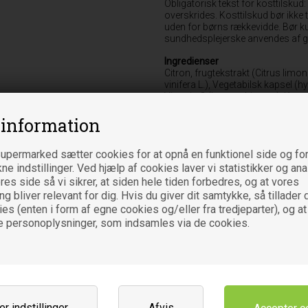
Obligatorisk tekst for kosttilskud
overskrides. Kosttilskud bør ikke 
uden for børns rækkevidde. Bør kun
sundhedsplejerske anvendes af g
Ingredienser
Citron, frugtekstrakt (Citrus limon
vinifera L.), Vegetabilsk kapsel (
Vitamin C (L-ascorbinsyre), Kons
cellulose), Fyldemiddel (råriskon
 information
Er der angivet en * ved en ingred
upermarked sætter cookies for at opnå en funktionel side og for
Daglig dosis
1 kapsel dagligt - til et måltid.
kne indstillinger. Ved hjælp af cookies laver vi statistikker og an
es side så vi sikrer, at siden hele tiden forbedres, og at vores
 bliver relevant for dig. Hvis du giver dit samtykke, så tillader d
Indhold
es (enten i form af egne cookies og/eller fra tredjeparter), og at
e personoplysninger, som indsamles via de cookies.
Vitamin C (mg)
Citron, frugtekstrakt (Citrus li
Vindrue, kerneekstrakt (Vitis vin
Varebetegnelse
Kosttilskud
r indstillinger
Afvis