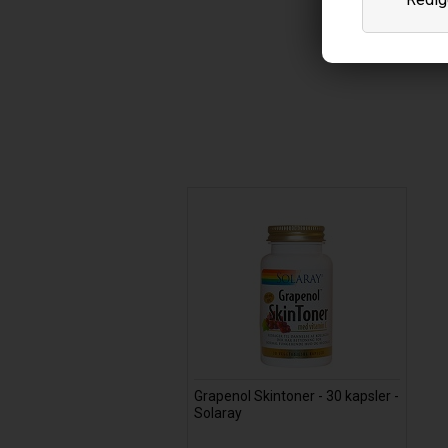
Grapenol Skintoner - 30 kapsler -
Solaray