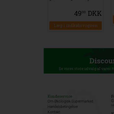
49
DKK
00
Læg i indkøbsvognen
Discou
Se vores store udvalg af varer t
Kundeservice
F
G
Om Økologisk-Supermarked
v
Handelsbetingelser
Kontakt
K