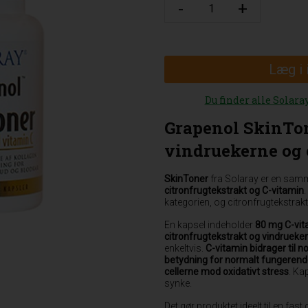
Læg i
Du finder alle Solara
Grapenol SkinTon
vindruekerne og 
SkinToner
fra Solaray er en sa
citronfrugtekstrakt og C-vitamin
.
kategorien, og citronfrugtekstrakt
En kapsel indeholder
80 mg C-vit
citronfrugtekstrakt og vindrueke
enkeltvis.
C-vitamin bidrager til 
betydning for normalt fungerend
cellerne mod oxidativt stress
. Ka
synke.
Det gør produktet ideelt til en fast