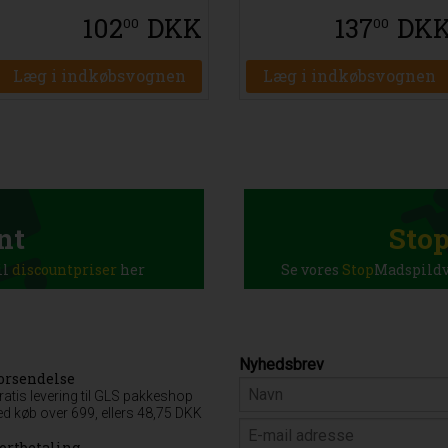
102
DKK
137
DK
00
00
Læg i indkøbsvognen
Læg i indkøbsvognen
nt
Sto
il
discountpriser
her
Se vores
Stop
Madspildva
Nyhedsbrev
orsendelse
ratis levering til GLS pakkeshop
ed køb over 699, ellers 48,75 DKK
ortbetaling