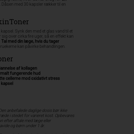
. Dåsen med 30 kapsler rækker til en
kinToner
kapsel. Synk den med et glas vand til et
ig over cirka fire uger, så en effekt kan
.
Tal med din læge, hvis du tager
ndruekerne kan påvirke behandlingen.
oner
dannelse af kollagen
ormalt fungerende hud
tte cellerne mod oxidativt stress
 kapsel
 Den anbefalede daglige dosis bør ikke
ræde i stedet for varieret kost. Opbevares
 efter aftale med læge eller
vide og børn under 1 år.