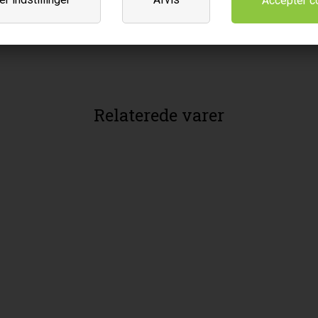
Leverandør
Natur Energi ApS
Rypevang 4
DK-3450 Allerød
Relaterede varer