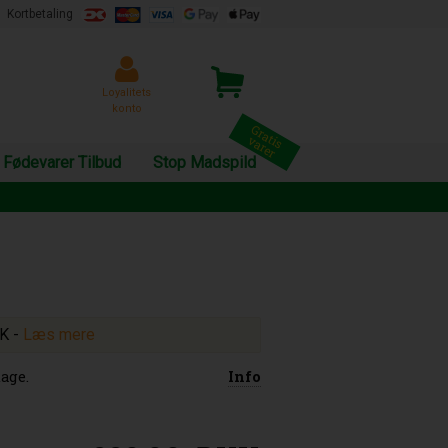
Kortbetaling
Loyalitets
konto
Fødevarer Tilbud
Stop Madspild
KK
-
Læs mere
age.
Info