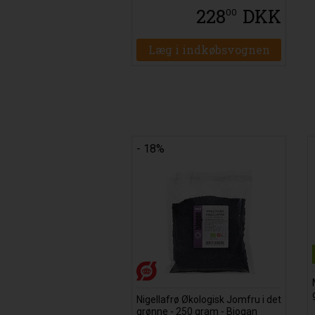
228
DKK
00
Læg i indkøbsvognen
- 18%
Nigellafrø Økologisk Jomfru i det
grønne - 250 gram - Biogan