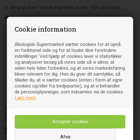
Er der angivet en * ved en ingrediens, er den 100% økologisk
Næringsdeklaration
Næringsindhold pr. 100 g:
Cookie information
Energi
1192 kJ/287 kcal
Fedt
1,8 g
Økologisk-Supermarked sætter cookies for at opnå
en funktionel side og for at huske dine foretrukne
-heraf mættede fedtsyrer
0,3 g
indstillinger. Ved hjælp af cookies laver vi statistikker
Kulhydrat
34 g
og analyserer besøg på vores side så vi sikrer, at
-heraf sukkerarter
4,8 g
siden hele tiden forbedres, og at vores markedsføring
bliver relevant for dig. Hvis du giver dit samtykke, så
Kostfibre
27 g
tillader du, at vi sætter cookies (enten i form af egne
Protein
19 g
cookies og/eller fra tredjeparter), og at vi behandler
de personoplysninger, som indsamles via de cookies.
Salt
0 g
Læs mere
Oprindelsesland
DK-ØKO-100
EU-jordbrug
Varebetegnelse
Fødevare
Afvis