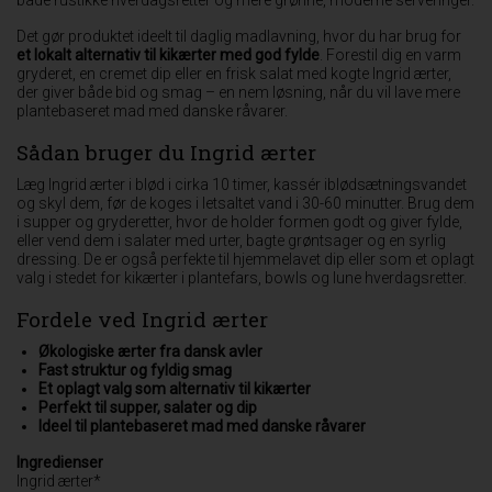
Det gør produktet ideelt til daglig madlavning, hvor du har brug for
et lokalt alternativ til kikærter med god fylde
. Forestil dig en varm
gryderet, en cremet dip eller en frisk salat med kogte Ingrid ærter,
der giver både bid og smag – en nem løsning, når du vil lave mere
plantebaseret mad med danske råvarer.
Sådan bruger du Ingrid ærter
Læg Ingrid ærter i blød i cirka 10 timer, kassér iblødsætningsvandet
og skyl dem, før de koges i letsaltet vand i 30-60 minutter. Brug dem
i supper og gryderetter, hvor de holder formen godt og giver fylde,
eller vend dem i salater med urter, bagte grøntsager og en syrlig
dressing. De er også perfekte til hjemmelavet dip eller som et oplagt
valg i stedet for kikærter i plantefars, bowls og lune hverdagsretter.
Fordele ved Ingrid ærter
Økologiske ærter fra dansk avler
Fast struktur og fyldig smag
Et oplagt valg som alternativ til kikærter
Perfekt til supper, salater og dip
Ideel til plantebaseret mad med danske råvarer
Ingredienser
Ingrid ærter*