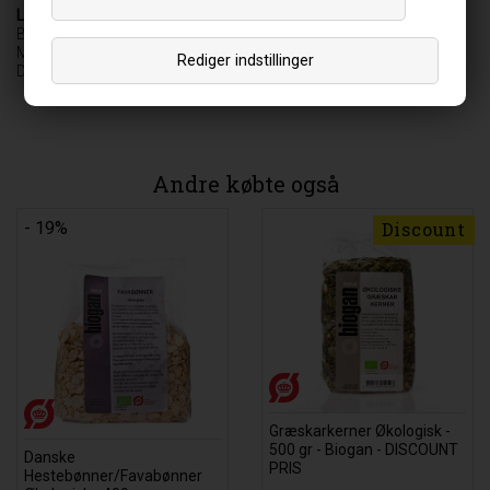
Leverandør
Biogan A/S
Møgelbakken 3-5
Rediger indstillinger
DK-8520 Lystrup
Andre købte også
- 19%
Discount
Græskarkerner Økologisk -
500 gr - Biogan - DISCOUNT
Danske
PRIS
Hestebønner/Favabønner