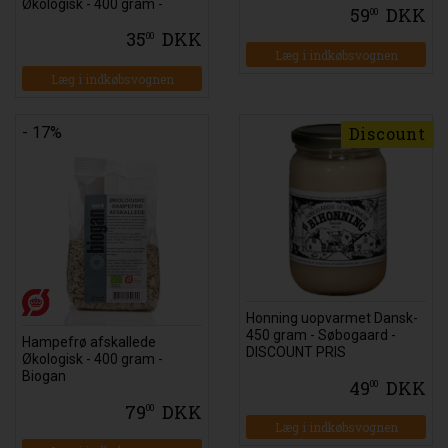
Økologisk - 400 gram -
59
DKK
00
Biogan
35
DKK
00
Læg i indkøbsvognen
Læg i indkøbsvognen
- 17%
Discount
Honning uopvarmet Dansk-
450 gram - Søbogaard -
Hampefrø afskallede
DISCOUNT PRIS
Økologisk - 400 gram -
Biogan
49
DKK
00
79
DKK
00
Læg i indkøbsvognen