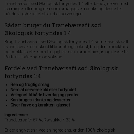
Tranebærsaft sød Økologisk fortyndes 1:4 efter behov, servér med
isterninger eller brug den som smagsgiver i drinks og desserter,
når du vil gøre lidt ekstra ud af serveringen.
Sådan bruger du Tranebærsaft sød
Økologisk fortyndes 1:4
Brug Tranebærsaft sød Økologisk fortyndes 1:4 som klassisk saft
i vand, servér den iskold til brunch og frokost, brug den i mocktails
og cocktails eller som frugtigt element i smoothies, is og desserter.
Perfekt til både børn og voksne.
Fordele ved Tranebærsaft sød Økologisk
fortyndes 1:4
Ren og frugtig smag
Nem at servere kold eller fortyndet
Velegnet til både hverdag og gæster
Kan bruges i drinks og desserter
Giver farve og karakter i glasset
Ingredienser
Tranebærsaft* 67 %, Rørsukker* 33 %
Er der angivet en * ved en ingrediens, er den 100% økologisk