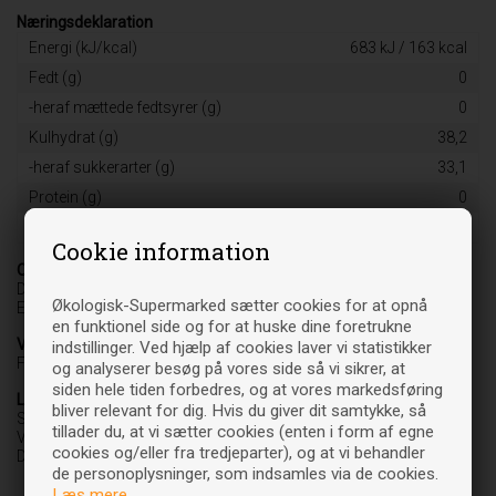
Næringsdeklaration
Energi (kJ/kcal)
683 kJ / 163 kcal
Fedt (g)
0
-heraf mættede fedtsyrer (g)
0
Kulhydrat (g)
38,2
-heraf sukkerarter (g)
33,1
Protein (g)
0
Salt (g)
0
Cookie information
Oprindelsesland
DK-ØKO 100
Økologisk-Supermarked sætter cookies for at opnå
EU/Ikke-EU jordbrug
en funktionel side og for at huske dine foretrukne
Varebetegnelse
indstillinger. Ved hjælp af cookies laver vi statistikker
Fødevare
og analyserer besøg på vores side så vi sikrer, at
siden hele tiden forbedres, og at vores markedsføring
Leverandør
bliver relevant for dig. Hvis du giver dit samtykke, så
Søbogaard ApS
tillader du, at vi sætter cookies (enten i form af egne
Voldsgårdsvej 36
cookies og/eller fra tredjeparter), og at vi behandler
DK-7400 Herning
de personoplysninger, som indsamles via de cookies.
Læs mere