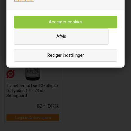
Relaterede varer
Afvis
Rediger indstillinger
Tranebærsaft sød Økologisk
fortyndes 1:4 - 73 cl -
Søbogaard
83
DKK
00
Læg i indkøbsvognen