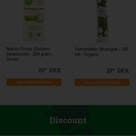
Natron Doves (Sodium
Vatrondeller Økologisk - 100
Bikarbonat) - 200 gram -
stk - Organic
Doves
26
DKK
20
DKK
00
00
Læg i indkøbsvognen
Læg i indkøbsvognen
Discount