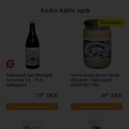
Andre købte også
Discount
Solbærsaft sød Økologisk
Honning uopvarmet Dansk-
fortyndes 1:4 - 73 cl -
450 gram - Søbogaard -
Søbogaard
DISCOUNT PRIS
75
DKK
49
DKK
00
00
Læg i indkøbsvognen
Læg i indkøbsvognen