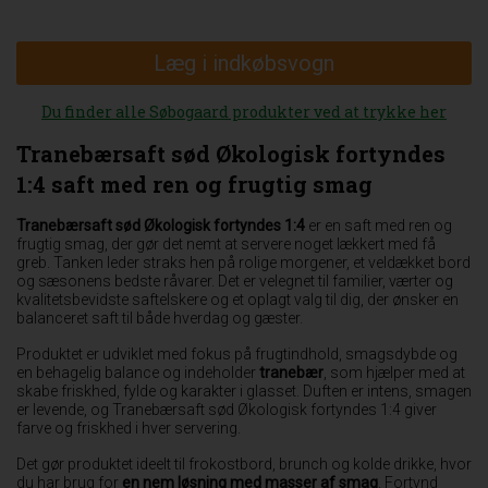
Læg i indkøbsvogn
Du finder alle Søbogaard produkter ved at trykke her
Tranebærsaft sød Økologisk fortyndes
1:4 saft med ren og frugtig smag
Tranebærsaft sød Økologisk fortyndes 1:4
er en saft med ren og
frugtig smag, der gør det nemt at servere noget lækkert med få
greb. Tanken leder straks hen på rolige morgener, et veldækket bord
og sæsonens bedste råvarer. Det er velegnet til familier, værter og
kvalitetsbevidste saftelskere og et oplagt valg til dig, der ønsker en
balanceret saft til både hverdag og gæster.
Produktet er udviklet med fokus på frugtindhold, smagsdybde og
en behagelig balance og indeholder
tranebær
, som hjælper med at
skabe friskhed, fylde og karakter i glasset. Duften er intens, smagen
er levende, og Tranebærsaft sød Økologisk fortyndes 1:4 giver
farve og friskhed i hver servering.
Det gør produktet ideelt til frokostbord, brunch og kolde drikke, hvor
du har brug for
en nem løsning med masser af smag
. Fortynd