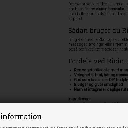
Det gør produktet ideelt til ansigt
har brug for
en alsidig basisolie
. 
badet eller som sidste trin i din a
velplejet.
Sådan bruger du R
Brug Ricinusolie Økologisk direkte
massageblandinger eller i hjemmel
også perfekt til tørre spidser, ne
Fordele ved Ricinu
Ren vegetabilsk olie med ma
Velegnet til hud, hår og mass
God som basisolie i DIY hudple
Blødgør og giver smidighed
Nem at integrere i daglige ruti
Ingredienser
Ricinus Communis Seed Oil*
Er der angivet en * ved en ingred
 information
Varebetegnelse
Koldpresset vegetabilsk olie til pl