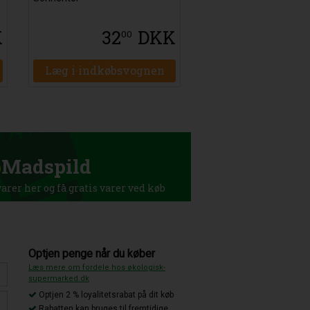
K
32
DKK
00
Læg i indkøbsvognen
p
Madspild
rer her og få gratis varer ved køb
Optjen penge når du køber
Læs mere om fordele hos økologisk-
supermarked.dk
Optjen 2 % loyalitetsrabat på dit køb
Rabatten kan bruges til fremtidige