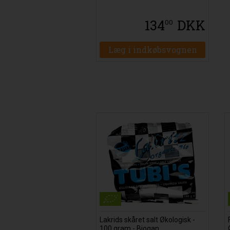
134
DKK
00
Læg i indkøbsvognen
Lakrids skåret salt Økologisk -
100 gram - Biogan