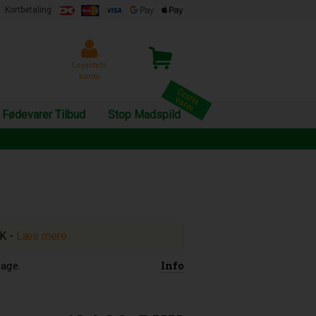
Kortbetaling
Loyalitets
konto
Fødevarer Tilbud
Stop Madspild
KK
-
Læs mere
age.
Info