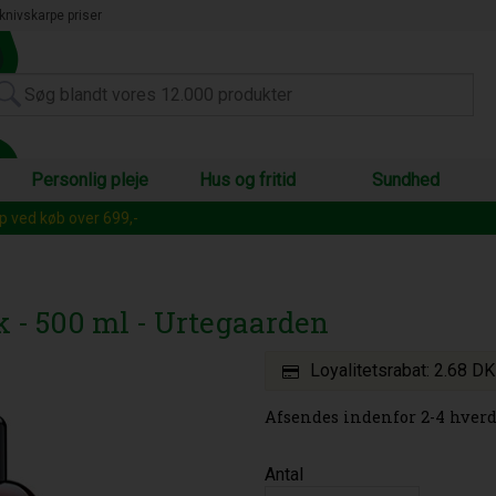
knivskarpe priser
Personlig pleje
Hus og fritid
Sundhed
op ved køb over 699,-
k - 500 ml - Urtegaarden
Loyalitetsrabat:
2.68 D
Afsendes indenfor 2-4 hverd
Antal