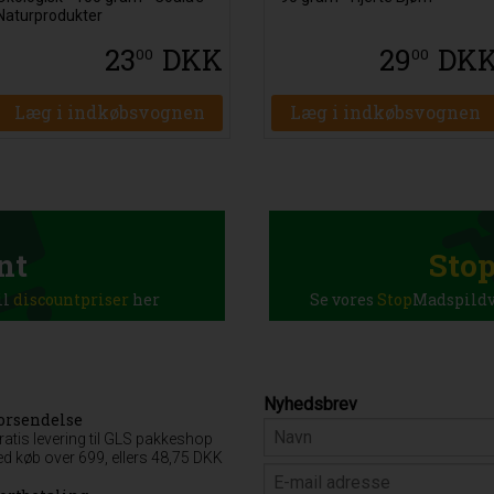
Naturprodukter
23
DKK
29
DK
00
00
Læg i indkøbsvognen
Læg i indkøbsvognen
nt
Sto
il
discountpriser
her
Se vores
Stop
Madspildva
Nyhedsbrev
orsendelse
ratis levering til GLS pakkeshop
ed køb over 699, ellers 48,75 DKK