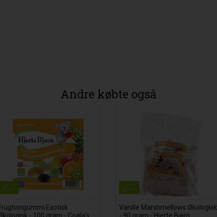
Andre købte også
Frugtvingummi Exotisk
Vanille Marshmellows Økologisk
Økologisk - 100 gram - Coala's
- 90 gram - Hjerte Bjørn