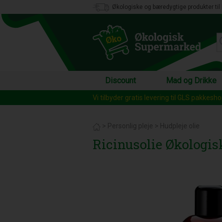
Økologiske og bæredygtige produkter til 
Discount
Mad og Drikke
Vi tilbyder gratis levering til GLS pakkesh
>
Personlig pleje
>
Hudpleje olie
Ricinusolie Økologis