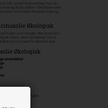
, krop, hår og hjemmelavet pleje, hvor du
Forestil dig et par dråber i håndfladen efter
ftenrutine, hvor huden efterlades blød og
icinusolie Økologisk
 på huden som ansigts- eller kropsolie, i
avet creme, salve og hårpleje. Den er
glebånd og som base for æteriske olier.
solie Økologisk
nge anvendelser
age
je
ner
iens, er den 100% økologisk
eje af hud og hår