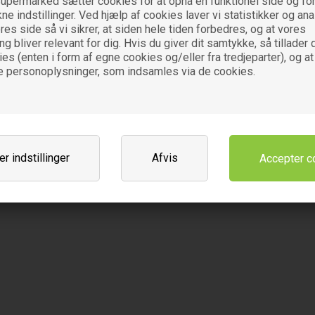
upermarked sætter cookies for at opnå en funktionel side og for
kne indstillinger. Ved hjælp af cookies laver vi statistikker og an
Leverandør
es side så vi sikrer, at siden hele tiden forbedres, og at vores
Urtegaarden ApS
 bliver relevant for dig. Hvis du giver dit samtykke, så tillader d
Aldershvilevej 1
es (enten i form af egne cookies og/eller fra tredjeparter), og at
DK-8961 Allingåbro
e personoplysninger, som indsamles via de cookies.
Relaterede varer
r indstillinger
Afvis