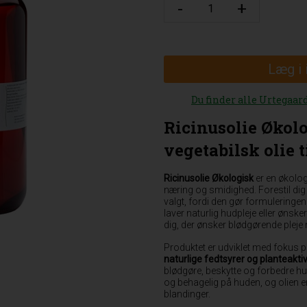
Læg i
Du finder alle Urtegaar
Ricinusolie Økol
vegetabilsk olie t
Ricinusolie Økologisk
er en økolog
næring og smidighed. Forestil dig
valgt, fordi den gør formuleringen 
laver naturlig hudpleje eller ønsker e
dig, der ønsker blødgørende pleje
Produktet er udviklet med fokus 
naturlige fedtsyrer og planteak
blødgøre, beskytte og forbedre h
og behagelig på huden, og olien er
blandinger.