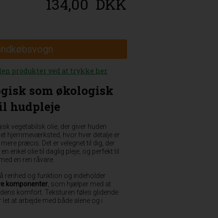
134,00
DKK
 indkøbsvogn
den produkter ved at trykke her
ogisk som økologisk
il hudpleje
isk vegetabilsk olie, der giver huden
 et hjemmeværksted, hvor hver detalje er
mere præcis. Det er velegnet til dig, der
n enkel olie til daglig pleje, og perfekt til
 med en ren råvare.
på renhed og funktion og indeholder
tive komponenter
, som hjælper med at
udens komfort. Teksturen føles glidende
 let at arbejde med både alene og i