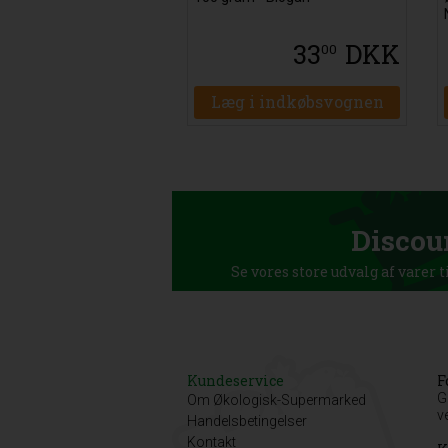
33
DKK
00
Læg i indkøbsvognen
Discou
Se vores store udvalg af varer t
Kundeservice
F
G
Om Økologisk-Supermarked
v
Handelsbetingelser
Kontakt