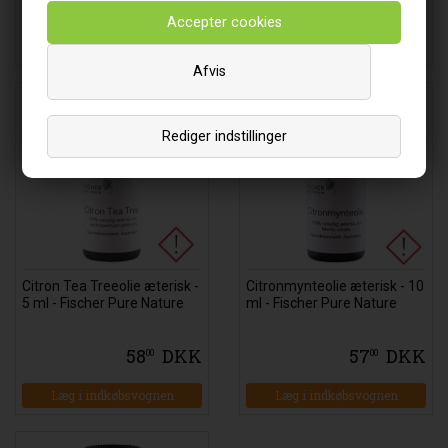
57
DKK
49
DKK
00
00
Læg i indkøbsvognen
Læg i indkøbsvognen
Afvis
Rediger indstillinger
Citron Tea Treeolie æterisk -
Citronmynteolie æterisk - 10
5 ml - Fischer Pure Nature
ml - Fischer Pure Nature
58
DKK
57
DKK
00
00
Læg i indkøbsvognen
Læg i indkøbsvognen