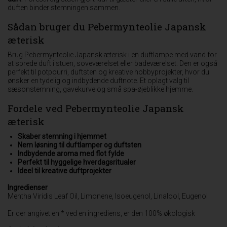
duften binder stemningen sammen.
Sådan bruger du Pebermynteolie Japansk
æterisk
Brug Pebermynteolie Japansk æterisk i en duftlampe med vand for
at sprede duft i stuen, soveværelset eller badeværelset. Den er også
perfekt til potpourri, duftsten og kreative hobbyprojekter, hvor du
ønsker en tydelig og indbydende duftnote. Et oplagt valg til
sæsonstemning, gavekurve og små spa-øjeblikke hjemme.
Fordele ved Pebermynteolie Japansk
æterisk
Skaber stemning i hjemmet
Nem løsning til duftlamper og duftsten
Indbydende aroma med flot fylde
Perfekt til hyggelige hverdagsritualer
Ideel til kreative duftprojekter
Ingredienser
Mentha Viridis Leaf Oil, Limonene, Isoeugenol, Linalool, Eugenol
Er der angivet en * ved en ingrediens, er den 100% økologisk