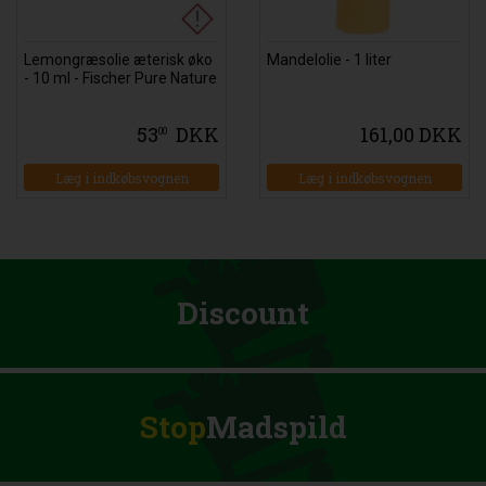
Lemongræsolie æterisk øko
Mandelolie - 1 liter
- 10 ml - Fischer Pure Nature
53
DKK
161,00 DKK
00
Læg i indkøbsvognen
Læg i indkøbsvognen
Discount
Stop
Madspild