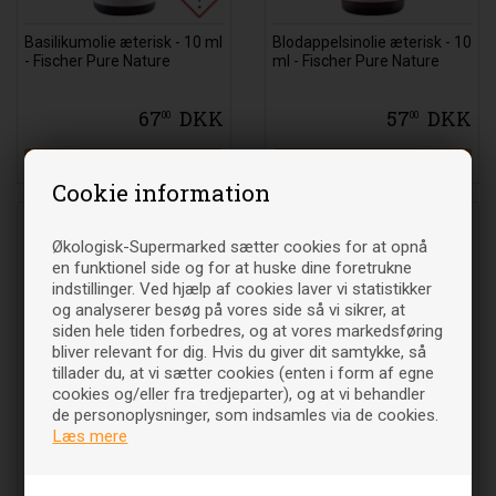
Basilikumolie æterisk - 10 ml
Blodappelsinolie æterisk - 10
- Fischer Pure Nature
ml - Fischer Pure Nature
67
DKK
57
DKK
00
00
Læg i indkøbsvognen
Læg i indkøbsvognen
Cookie information
Økologisk-Supermarked sætter cookies for at opnå
en funktionel side og for at huske dine foretrukne
indstillinger. Ved hjælp af cookies laver vi statistikker
og analyserer besøg på vores side så vi sikrer, at
siden hele tiden forbedres, og at vores markedsføring
bliver relevant for dig. Hvis du giver dit samtykke, så
tillader du, at vi sætter cookies (enten i form af egne
cookies og/eller fra tredjeparter), og at vi behandler
de personoplysninger, som indsamles via de cookies.
Cajeputolie æterisk - 10 ml -
Cedertræsolie æterisk
Læs mere
Fischer Pure Nature
Økologisk - 10 ml - Fischer
Pure Nature