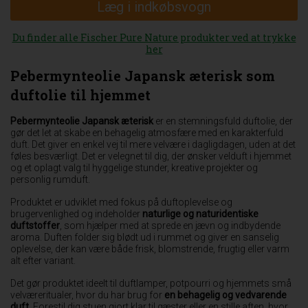
Læg i indkøbsvogn
Du finder alle Fischer Pure Nature produkter ved at trykke
her
Pebermynteolie Japansk æterisk som
duftolie til hjemmet
Pebermynteolie Japansk æterisk
er en stemningsfuld duftolie, der
gør det let at skabe en behagelig atmosfære med en karakterfuld
duft. Det giver en enkel vej til mere velvære i dagligdagen, uden at det
føles besværligt. Det er velegnet til dig, der ønsker velduft i hjemmet
og et oplagt valg til hyggelige stunder, kreative projekter og
personlig rumduft.
Produktet er udviklet med fokus på duftoplevelse og
brugervenlighed og indeholder
naturlige og naturidentiske
duftstoffer
, som hjælper med at sprede en jævn og indbydende
aroma. Duften folder sig blødt ud i rummet og giver en sanselig
oplevelse, der kan være både frisk, blomstrende, frugtig eller varm
alt efter variant.
Det gør produktet ideelt til duftlamper, potpourri og hjemmets små
velværeritualer, hvor du har brug for
en behagelig og vedvarende
duft
. Forestil dig stuen gjort klar til gæster eller en stille aften, hvor