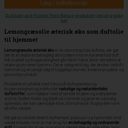
Læg i indkøbsvogn
Du finder alle Fischer Pure Nature produkter ved at trykke
her
Lemongræsolie æterisk øko som duftolie
til hjemmet
Lemongræsolie æterisk øko
er en stemningsfuld duftolie, der gør
det let at skabe en behagelig atmosfære med en karakterfuld duft.
Når kvalitet og brugervenlighed går hånd i hånd, bliver det lettere at
skabe gode vaner hjemme. Det er velegnet til dig, der ønsker velduft i
hjemmet og et oplagt valg til hyggelige stunder, kreative projekter og
personlig rumduft.
Produktet er udviklet med fokus på duftoplevelse og
brugervenlighed og indeholder
naturlige og naturidentiske
duftstoffer
, som hjælper med at sprede en jævn og indbydende
aroma. Duften folder sig blødt ud i rummet og giver en sanselig
oplevelse, der kan være både frisk, blomstrende, frugtig eller varm
alt efter variant.
Det gør produktet ideelt til duftlamper, potpourri og hjemmets små
velværeritualer, hvor du har brug for
en behagelig og vedvarende
duft
. Forestil dig stuen gjort klar til gæster eller en stille aften, hvor