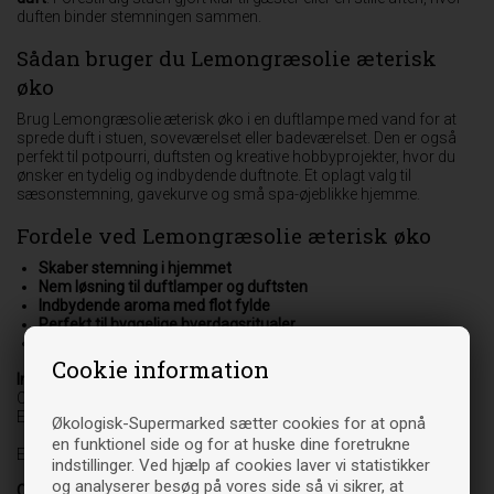
duften binder stemningen sammen.
Sådan bruger du Lemongræsolie æterisk
øko
Brug Lemongræsolie æterisk øko i en duftlampe med vand for at
sprede duft i stuen, soveværelset eller badeværelset. Den er også
perfekt til potpourri, duftsten og kreative hobbyprojekter, hvor du
ønsker en tydelig og indbydende duftnote. Et oplagt valg til
sæsonstemning, gavekurve og små spa-øjeblikke hjemme.
Fordele ved Lemongræsolie æterisk øko
Skaber stemning i hjemmet
Nem løsning til duftlamper og duftsten
Indbydende aroma med flot fylde
Perfekt til hyggelige hverdagsritualer
Ideel til kreative duftprojekter
Cookie information
Ingredienser
Cymbopogon Flexuosus Oil*, Citral, Geraniol, Linalool, Limonene,
Eugenol
Økologisk-Supermarked sætter cookies for at opnå
en funktionel side og for at huske dine foretrukne
Er der angivet en * ved en ingrediens, er den 100% økologisk
indstillinger. Ved hjælp af cookies laver vi statistikker
og analyserer besøg på vores side så vi sikrer, at
Oprindelsesland