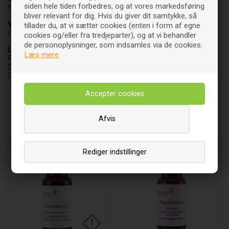
siden hele tiden forbedres, og at vores markedsføring
Nepal.
bliver relevant for dig. Hvis du giver dit samtykke, så
Varebetegnelse
tillader du, at vi sætter cookies (enten i form af egne
Økologisk æterisk olie
cookies og/eller fra tredjeparter), og at vi behandler
de personoplysninger, som indsamles via de cookies.
Leverandør
Læs mere
Fischer Pure Nature ApS
Danstrupvej 27 D
DK-3480 Fredensborg
Afvis
Andre købte også
Rediger indstillinger