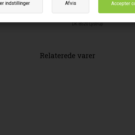
r indstillinger
Afvis
Leverandør
Biogan A/S
Møgelbakken 3-5
DK-8520 Lystrup
Relaterede varer