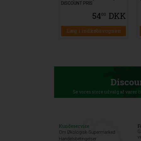
DISCOUNT PRIS
54
DKK
00
Læg i indkøbsvognen
Discou
Se vores store udvalg af varer t
Kundeservice
F
G
Om Økologisk-Supermarked
v
Handelsbetingelser