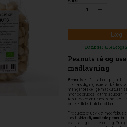
Antal
Læg i
Du finder alle Bioga
Peanuts rå og usa
madlavning
Peanuts
er rå, usaltede peanuts 
til en alsidig ingrediens i både s
mange forskellige madkulturer, sær
hvor de bruges i alt fra saucer til v
foretrækker en renere smagsoplevel
ønsker fleksibilitet i køkkenet.
Produktet er udviklet med fokus 
indeholder
rå, usaltede peanuts
,
over smag og tilberedning. Smage