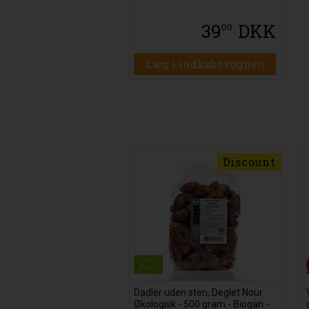
39
DKK
00
Læg i indkøbsvognen
Discount
Dadler uden sten, Deglet Nour
Økologisk - 500 gram - Biogan -