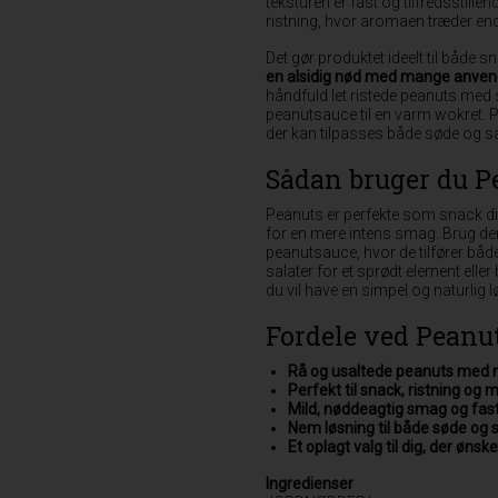
teksturen er fast og tilfredsstillen
ristning, hvor aromaen træder end
Det gør produktet ideelt til både
en alsidig nød med mange anve
håndfuld let ristede peanuts med 
peanutsauce til en varm wokret. Per
der kan tilpasses både søde og sal
Sådan bruger du P
Peanuts er perfekte som snack dir
for en mere intens smag. Brug dem
peanutsauce, hvor de tilfører både
salater for et sprødt element eller
du vil have en simpel og naturlig l
Fordele ved Peanu
Rå og usaltede peanuts med 
Perfekt til snack, ristning og
Mild, nøddeagtig smag og fas
Nem løsning til både søde og s
Et oplagt valg til dig, der ønsker
Ingredienser