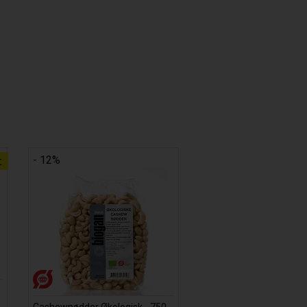
- 12%
t
Cashewnødder Økologisk - 750