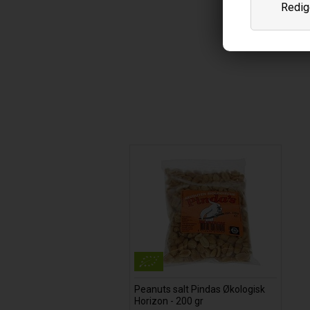
Redige
Peanuts salt Pindas Økologisk
Horizon - 200 gr