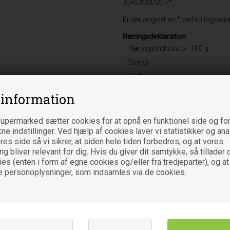
JORDNØDDER*
Er der angivet en * ved en ingred
Næringsdeklaration
Næringsindhold pr. 100 g:
Energi
Fedt
heraf mættede fedtsyrer
 information
Kulhydrat
heraf sukkerarter
upermarked sætter cookies for at opnå en funktionel side og for
kne indstillinger. Ved hjælp af cookies laver vi statistikker og an
Kostfibre
es side så vi sikrer, at siden hele tiden forbedres, og at vores
Protein
 bliver relevant for dig. Hvis du giver dit samtykke, så tillader d
Salt
es (enten i form af egne cookies og/eller fra tredjeparter), og at
e personoplysninger, som indsamles via de cookies.
Oprindelsesland
DK-ØKO 100
Ikke-EU jordbrug
Varebetegnelse
Fødevare