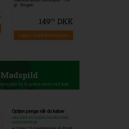
gr - Biogan
K
149
DKK
00
Læg i indkøbsvognen
p
Madspild
rer her og få gratis varer ved køb
Optjen penge når du køber
Læs mere om fordele hos økologisk-
supermarked.dk
Optjen 2 % loyalitetsrabat på dit køb