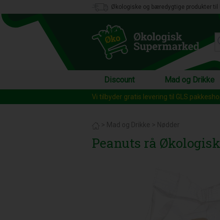
Økologiske og bæredygtige produkter til 
Discount
Mad og Drikke
Vi tilbyder gratis levering til GLS pakkesh
>
Mad og Drikke
>
Nødder
Peanuts rå Økologisk 