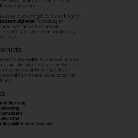
de – perfekt både som de er eller efter
nu tydeligere frem.
 snacks og madlavning, hvor du har brug for
ndelsesmuligheder
. Forestil dig en
sprød overflade eller en cremet
fekt til dig, der vil have en nem løsning,
te retter.
eanuts
ekte fra posen eller let ristede på panden
 i asiatiske retter som wok, nudler eller
 smag og tekstur. De er også ideel i
 blendet til hjemmelavet peanutbutter, når
øsning.
ts
naturlig smag
 madlavning
t konsistens
alte retter
 fleksibilitet uden tilsat salt