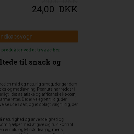
29,00 DKK
24,00
DKK
 indkøbsvogn
n produkter ved at trykke her
ltede til snack og
med en mild og naturlig smag, der gør dem
nacks og madlavning. Peanuts har rødder i
ligt i det asiatiske og afrikanske køkken,
arme retter. Det er velegnet til dig, der
se uden salt, og et oplagt valg til dig, der
på naturlighed og anvendelighed og
 som hjælper med at give dig fuld kontrol
n er mild og let nøddeagtig, mens