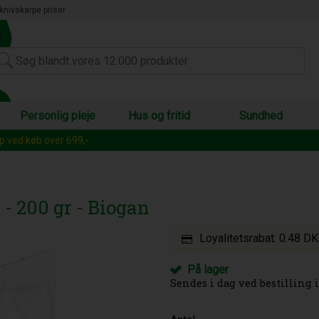
knivskarpe priser
Personlig pleje
Hus og fritid
Sundhed
op ved køb over 699,-
- 200 gr - Biogan
Loyalitetsrabat:
0.48 D
På lager
Sendes i dag ved bestilling i