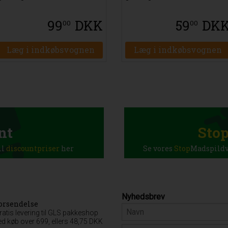
99
DKK
59
DK
00
00
Læg i indkøbsvognen
Læg i indkøbsvognen
nt
Sto
il
discountpriser
her
Se vores
Stop
Madspildva
Nyhedsbrev
orsendelse
ratis levering til GLS pakkeshop
ed køb over 699, ellers 48,75 DKK