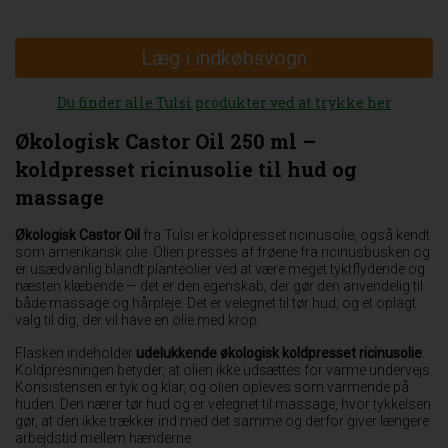
Læg i indkøbsvogn
Du finder alle Tulsi produkter ved at trykke her
Økologisk Castor Oil 250 ml –
koldpresset ricinusolie til hud og
massage
Økologisk Castor Oil
fra Tulsi er koldpresset ricinusolie, også kendt
som amerikansk olie. Olien presses af frøene fra ricinusbusken og
er usædvanlig blandt planteolier ved at være meget tyktflydende og
næsten klæbende — det er den egenskab, der gør den anvendelig til
både massage og hårpleje. Det er velegnet til tør hud, og et oplagt
valg til dig, der vil have en olie med krop.
Flasken indeholder
udelukkende økologisk koldpresset ricinusolie
.
Koldpresningen betyder, at olien ikke udsættes for varme undervejs.
Konsistensen er tyk og klar, og olien opleves som varmende på
huden. Den nærer tør hud og er velegnet til massage, hvor tykkelsen
gør, at den ikke trækker ind med det samme og derfor giver længere
arbejdstid mellem hænderne.