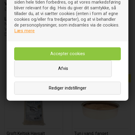
siden hele tiden forbedres, og at vores markedsføring
Varebetegnelse
bliver relevant for dig. Hvis du giver dit samtykke, så
Økologisk castor oil
tillader du, at vi sætter cookies (enten i form af egne
cookies og/eller fra tredjeparter), og at vi behandler
Leverandør
NatureSource
de personoplysninger, som indsamles via de cookies.
Vedbæk Stationsvej 37 C
Læs mere
DK-2950 Vedbæk
Andre købte også
Afvis
Discount
Discount
Rediger indstillinger
Groft Keltisk Havsalt
Tun i vand, fanget