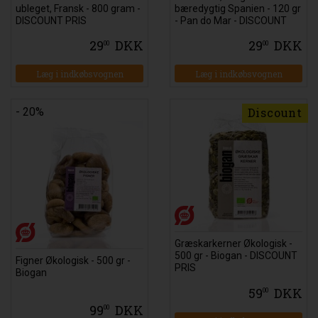
ubleget, Fransk - 800 gram -
bæredygtig Spanien - 120 gr
DISCOUNT PRIS
- Pan do Mar - DISCOUNT
PRIS
29
DKK
29
DKK
00
00
Læg i indkøbsvognen
Læg i indkøbsvognen
- 20%
Discount
Græskarkerner Økologisk -
500 gr - Biogan - DISCOUNT
Figner Økologisk - 500 gr -
PRIS
Biogan
59
DKK
00
99
DKK
00