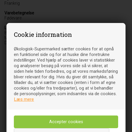
Frankrig
Varebetegnelse
Fødevare
Leverandør
Biogan A/S
Cookie information
Møgelbakken 3-5
DK-8520 Lystrup
Økologisk-Supermarked sætter cookies for at opnå
en funktionel side og for at huske dine foretrukne
indstillinger. Ved hjælp af cookies laver vi statistikker
og analyserer besøg på vores side så vi sikrer, at
siden hele tiden forbedres, og at vores markedsføring
Relaterede varer
bliver relevant for dig. Hvis du giver dit samtykke, så
tillader du, at vi sætter cookies (enten i form af egne
- 16%
cookies og/eller fra tredjeparter), og at vi behandler
de personoplysninger, som indsamles via de cookies.
Læs mere