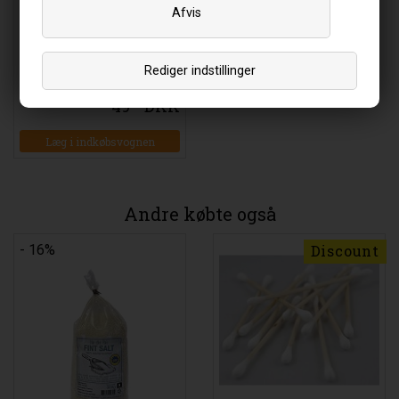
Afvis
Fint Keltisk salt Fransk - 800
gram - Biogan
Rediger indstillinger
49
DKK
00
Læg i indkøbsvognen
Andre købte også
- 16%
Discount