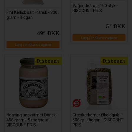
Vatpinde træ - 100 styk -
DISCOUNT PRIS
Fint Keltisk salt Fransk - 800
gram - Biogan
5
DKK
00
49
DKK
00
Læg i indkøbsvognen
Læg i indkøbsvognen
Discount
Discount
Honning uopvarmet Dansk-
Græskarkerner Økologisk -
450 gram - Søbogaard -
500 gr - Biogan - DISCOUNT
DISCOUNT PRIS
PRIS