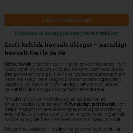
Læg i indkøbsvogn
Du finder alle Biogan produkter ved at trykke her
Groft keltisk havsalt ubleget – naturligt
havsalt fra Ile de Ré
Keltisk Havsalt
er groft havsalt til dig, der ønsker mere smag, mere
tekstur og en mere autentisk råvare i køkkenet. Saltet produceres
efter gamle traditioner på Île de Ré og høstes nænsomt med hjælp
fra solens energi. Det er velegnet til madentusiaster og et oplagt
valg til dig, der ønsker et 100% naturligt, ubehandlet og ubleget
havsalt til både hverdagsmad og mere krævende retter.
Produktet er udviklet med fokus på renhed, tradition og
smagsoplevelse og indeholder
100% naturligt, groft havsalt
, som
hjælper med at fremhæve råvarernes egen smag på en enkel og
ærlig måde. De grove saltkorn giver en let sprød tekstur og en mild,
rund saltsmag, der føles mere levende end almindeligt bordsalt.
Det gør produktet ideelt til madlavning og servering, hvor du har