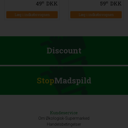
49
DKK
59
DKK
00
00
Læg i indkøbsvognen
Læg i indkøbsvognen
Discount
Stop
Madspild
Kundeservice
Om Økologisk-Supermarked
Handelsbetingelser