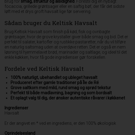
brug for
smag, struktur og alsidighed
. Forestil dig en nybagt
focaccia, grillede grøntsager eller en saftig bøf, der får det sidste
løft med et drys groft havsalt lige før servering.
Sådan bruger du Keltisk Havsalt
Brug Keltisk Havsalt som finish på kød, fisk og ovnbagte
grøntsager, hvor de grove krystaller giver både smag og bid. Det er
perfekt til salater, kartofler og rustikke pastaretter, når du vil tilføre
en naturlig saltsmag uden at overdøve retten. Det er også en nem
løsning til hjemmelavet brød, marinader og saltlage, og ideel til det
enkle køkken, hvor få gode ingredienser gør forskellen.
Fordele ved Keltisk Havsalt
100% naturligt, ubehandlet og ubleget havsalt
Produceret efter gamle traditioner på Île de Ré
Grove saltkorn med mild, rund smag og sprød tekstur
Perfekt til både madlavning, bagning og som bordsalt
Et oplagt valg til dig, der ønsker autentiske råvarer i køkkenet
Ingredienser
Havsalt
Er der angivet en * ved en ingrediens, er den 100% økologisk
Oprindelsesland