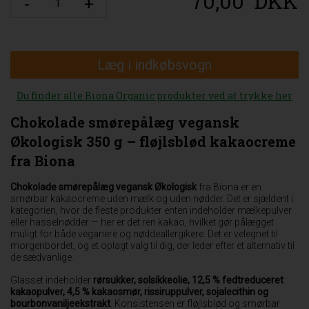
70,00
DKK
Læg i indkøbsvogn
Du finder alle Biona Organic produkter ved at trykke her
Chokolade smørepålæg vegansk
Økologisk 350 g – fløjlsblød kakaocreme
fra Biona
Chokolade smørepålæg vegansk Økologisk
fra Biona er en
smørbar kakaocreme uden mælk og uden nødder. Det er sjældent i
kategorien, hvor de fleste produkter enten indeholder mælkepulver
eller hasselnødder — her er det ren kakao, hvilket gør pålægget
muligt for både veganere og nøddeallergikere. Det er velegnet til
morgenbordet, og et oplagt valg til dig, der leder efter et alternativ til
de sædvanlige.
Glasset indeholder
rørsukker, solsikkeolie, 12,5 % fedtreduceret
kakaopulver, 4,5 % kakaosmør, rissiruppulver, sojalecithin og
bourbonvaniljeekstrakt
. Konsistensen er fløjlsblød og smørbar