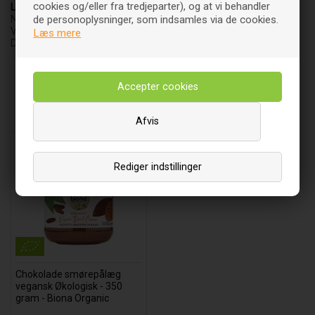
cookies og/eller fra tredjeparter), og at vi behandler
Leverandør
NatureSource
de personoplysninger, som indsamles via de cookies.
Vedbæk Stationsvej 37 C
Læs mere
DK-2950 Vedbæk
Relaterede varer
Afvis
Rediger indstillinger
Chokolade smørepålæg
vegansk Økologisk - 350
gram - Biona Organic