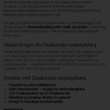
direkte fra glasset, og smagen er dyb kakao med vaniljens
rundhed. Fordi kakaopulveret er fedtreduceret, træder
kakaosmagen tydeligere frem end i de fedtholdige nøddecremer.
Bemærk at produktet indeholder soja.
Det gør produktet ideelt til morgenmaden og eftermiddagen, hvor
du har brug for
chokoladepålæg uden mælk og nødder
. Forestil dig
en skefuld direkte fra glasset — det er sådan halvdelen alligevel
bliver spist.
Sådan bruger du Chokolade smørepålæg
Smør det på brød, boller, pandekager og vafler. Det fungerer også
som fyld i kager, som lag i en dessert, eller rørt i varm mælk til
kakao. Prøv det som dip til jordbær og bananer. Opbevares ved
stuetemperatur — i køleskab bliver det for hårdt at smøre. Rør rundt
i glasset, hvis olien har lagt sig øverst.
Fordele ved Chokolade smørepålæg
Vegansk og uden mælkepulver
Uden hasselnødder — muligt for nøddeallergikere
12,5 % kakaopulver og 4,5 % kakaosmør
Fløjlsblød og smørbar direkte fra glasset
Smagt til med ægte bourbonvanilje
Ingredienser