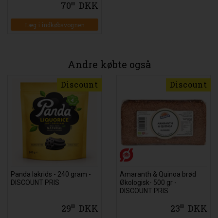
70
DKK
00
Læg i indkøbsvognen
Andre købte også
Discount
Discount
Panda lakrids - 240 gram -
Amaranth & Quinoa brød
DISCOUNT PRIS
Økologisk- 500 gr -
DISCOUNT PRIS
29
DKK
23
DKK
00
00