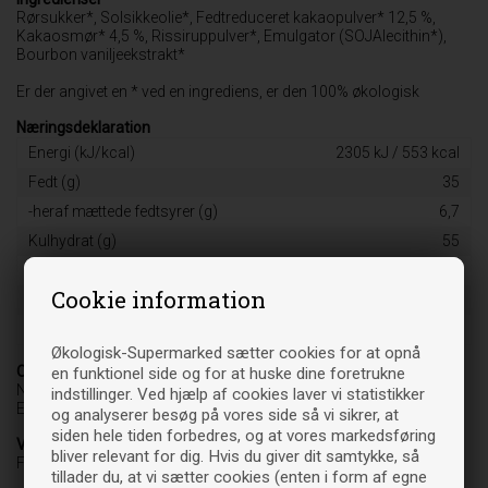
Rørsukker*, Solsikkeolie*, Fedtreduceret kakaopulver* 12,5 %,
Kakaosmør* 4,5 %, Rissiruppulver*, Emulgator (SOJAlecithin*),
Bourbon vaniljeekstrakt*
Er der angivet en * ved en ingrediens, er den 100% økologisk
Næringsdeklaration
Energi (kJ/kcal)
2305 kJ / 553 kcal
Fedt (g)
35
-heraf mættede fedtsyrer (g)
6,7
Kulhydrat (g)
55
-heraf sukkerarter (g)
52
Cookie information
Protein (g)
2,6
Salt (g)
0,04
Økologisk-Supermarked sætter cookies for at opnå
Oprindelsesland
en funktionel side og for at huske dine foretrukne
NL-BIO-01
indstillinger. Ved hjælp af cookies laver vi statistikker
EU/ikke-EU jordbrug
og analyserer besøg på vores side så vi sikrer, at
siden hele tiden forbedres, og at vores markedsføring
Varebetegnelse
bliver relevant for dig. Hvis du giver dit samtykke, så
Fødevare
tillader du, at vi sætter cookies (enten i form af egne