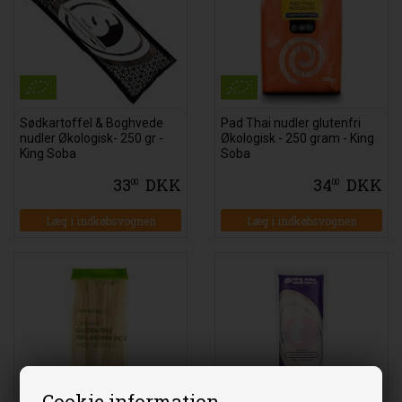
Sødkartoffel & Boghvede
Pad Thai nudler glutenfri
nudler Økologisk- 250 gr -
Økologisk - 250 gram - King
King Soba
Soba
33
DKK
34
DKK
00
00
Læg i indkøbsvognen
Læg i indkøbsvognen
Cookie information