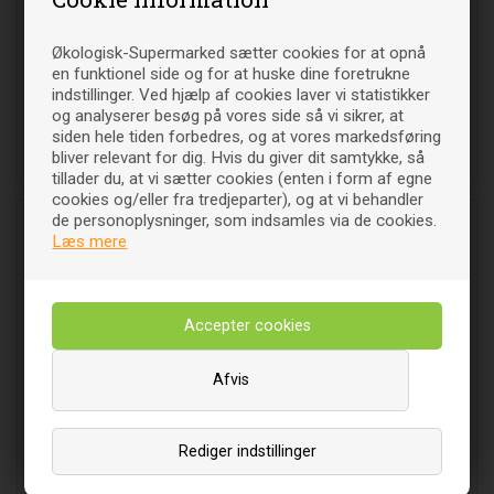
100% Brun ris nudler (wide)
Thai Ris nudler Økologisk-
Økologisk-Supermarked sætter cookies for at opnå
Økologisk - 200 gram
250 gr - King Soba
en funktionel side og for at huske dine foretrukne
indstillinger. Ved hjælp af cookies laver vi statistikker
43
DKK
30
DKK
og analyserer besøg på vores side så vi sikrer, at
00
00
siden hele tiden forbedres, og at vores markedsføring
bliver relevant for dig. Hvis du giver dit samtykke, så
Læg i indkøbsvognen
Læg i indkøbsvognen
tillader du, at vi sætter cookies (enten i form af egne
cookies og/eller fra tredjeparter), og at vi behandler
de personoplysninger, som indsamles via de cookies.
Læs mere
Afvis
Sort ris nudler Økologisk-
100% Brun ris nudler
250 gr - King Soba
Økologisk - 200 gram
Rediger indstillinger