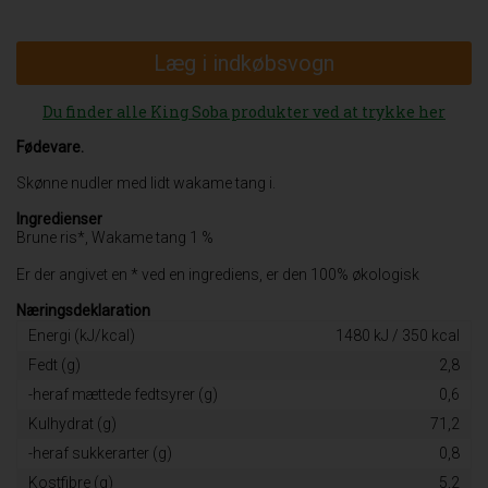
Læg i indkøbsvogn
Du finder alle King Soba produkter ved at trykke her
Fødevare.
Skønne nudler med lidt wakame tang i.
Ingredienser
Brune ris*, Wakame tang 1 %
Er der angivet en * ved en ingrediens, er den 100% økologisk
Næringsdeklaration
Energi (kJ/kcal)
1480 kJ / 350 kcal
Fedt (g)
2,8
-heraf mættede fedtsyrer (g)
0,6
Kulhydrat (g)
71,2
-heraf sukkerarter (g)
0,8
Kostfibre (g)
5,2