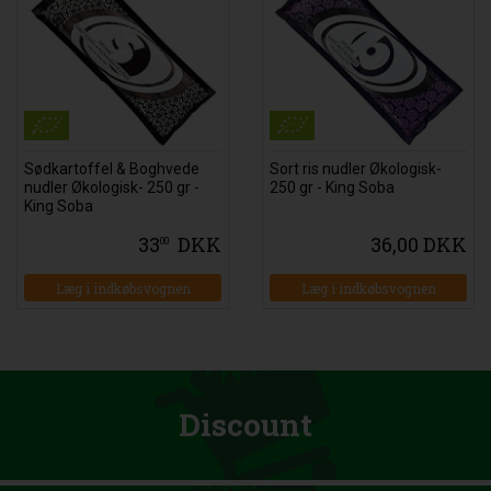
Sødkartoffel & Boghvede
Sort ris nudler Økologisk-
nudler Økologisk- 250 gr -
250 gr - King Soba
King Soba
33
DKK
36,00 DKK
00
Læg i indkøbsvognen
Læg i indkøbsvognen
Discount