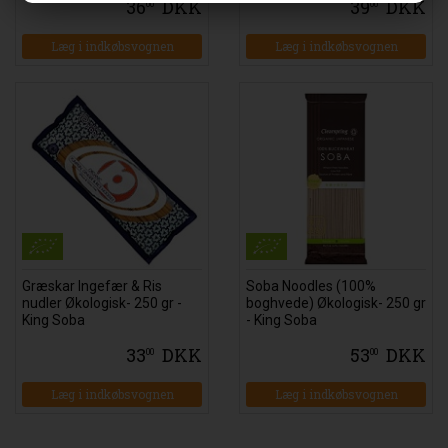
36
DKK
39
DKK
00
00
Læg i indkøbsvognen
Læg i indkøbsvognen
Græskar Ingefær & Ris
Soba Noodles (100%
nudler Økologisk- 250 gr -
boghvede) Økologisk- 250 gr
King Soba
- King Soba
33
DKK
53
DKK
00
00
Læg i indkøbsvognen
Læg i indkøbsvognen