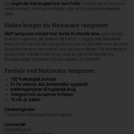
for
noget der kan bruges hvor som helst
. Forestil dig en tampon i
inderlommen, som kan indføres uden at du skal vaske hænder
først.
Sådan bruger du Natracare tamponer
Skift tamponen mindst hver fjerde til ottende time
og brug den
laveste sugeevne, der dækker dit behov — begge dele nedsætter
risikoen for toksisk shocksyndrom, som er sjældent men alvorligt.
Brug ikke tampon om natten, hvis du sover længe. Får du høj feber,
opkast eller udslæt under brug, skal du fjerne tamponen og
kontakte læge. Hylsteret må ikke skylles ud i toilettet.
Fordele ved Natracare tamponer
100 % økologisk bomuld
Fri for viskose, klor, bindemidler og plastik
Indføringshylster til hygiejnisk brug
Velegnet hvis du oplever irritation
16 stk. pr. pakke
Varebetegnelse
Tampon m indføringshylster regular
Leverandør
NatureSource