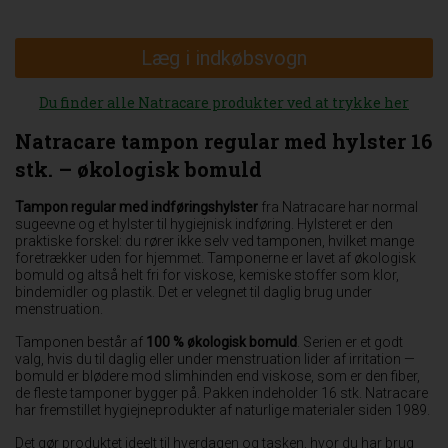
Læg i indkøbsvogn
Du finder alle Natracare produkter ved at trykke her
Natracare tampon regular med hylster 16
stk. – økologisk bomuld
Tampon regular med indføringshylster
fra Natracare har normal
sugeevne og et hylster til hygiejnisk indføring. Hylsteret er den
praktiske forskel: du rører ikke selv ved tamponen, hvilket mange
foretrækker uden for hjemmet. Tamponerne er lavet af økologisk
bomuld og altså helt fri for viskose, kemiske stoffer som klor,
bindemidler og plastik. Det er velegnet til daglig brug under
menstruation.
Tamponen består af
100 % økologisk bomuld
. Serien er et godt
valg, hvis du til daglig eller under menstruation lider af irritation —
bomuld er blødere mod slimhinden end viskose, som er den fiber,
de fleste tamponer bygger på. Pakken indeholder 16 stk. Natracare
har fremstillet hygiejneprodukter af naturlige materialer siden 1989.
Det gør produktet ideelt til hverdagen og tasken, hvor du har brug