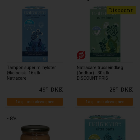
Discount
Tampon super m. hylster
Natracare trusseindlæg
Økologisk- 16 stk -
(åndbar) - 30 stk -
Natracare
DISCOUNT PRIS
49
DKK
28
DKK
00
00
Læg i indkøbsvognen
Læg i indkøbsvognen
- 8%