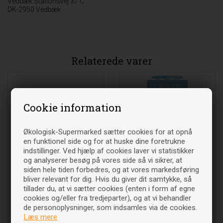
Vedbæk Stationsvej 37 C
DK-2950 Vedbæk
Relaterede varer
Cookie information
Økologisk-Supermarked sætter cookies for at opnå
en funktionel side og for at huske dine foretrukne
indstillinger. Ved hjælp af cookies laver vi statistikker
og analyserer besøg på vores side så vi sikrer, at
siden hele tiden forbedres, og at vores markedsføring
Tampon regular Økologisk-
Tampon super m. hylster
bliver relevant for dig. Hvis du giver dit samtykke, så
20 stk - Natracare
Økologisk- 16 stk -
tillader du, at vi sætter cookies (enten i form af egne
Natracare
cookies og/eller fra tredjeparter), og at vi behandler
40
DKK
49
DKK
de personoplysninger, som indsamles via de cookies.
00
00
Læs mere