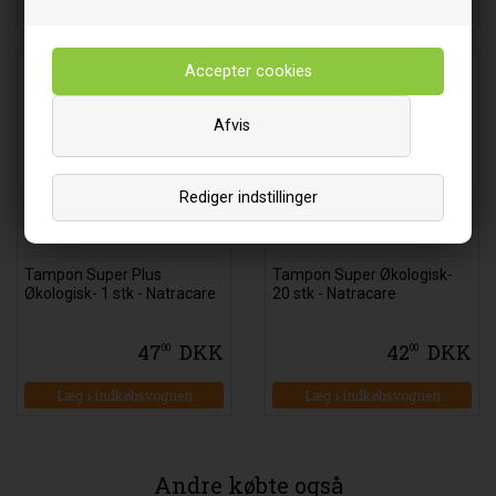
Læg i indkøbsvognen
Læg i indkøbsvognen
Afvis
Rediger indstillinger
Tampon Super Plus
Tampon Super Økologisk-
Økologisk- 1 stk - Natracare
20 stk - Natracare
47
DKK
42
DKK
00
00
Læg i indkøbsvognen
Læg i indkøbsvognen
Andre købte også