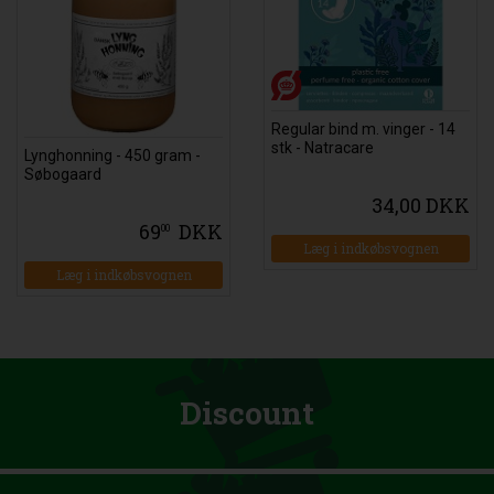
Regular bind m. vinger - 14
stk - Natracare
Lynghonning - 450 gram -
Søbogaard
34,00 DKK
69
DKK
00
Læg i indkøbsvognen
Læg i indkøbsvognen
Discount