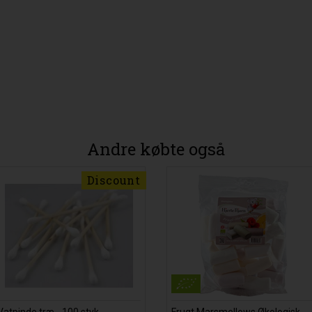
Andre købte også
Discount
Vatpinde træ - 100 styk -
Frugt Marsmellows Økologisk -