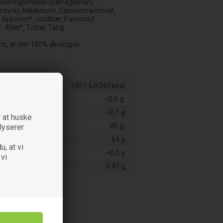
Geleringsmiddel (carrageenan),
onsyre), Mælkesyre, Calciumcarbonat,
, Appelsin*, Jordbær, Farvestof
, Æble*, Tidsel, Tang
iens, er den 100% økologisk
1451 kJ/342 kcal
<0,5 g,
<0,1 g
 at huske
85 g,
alyserer
64 g
u, at vi
<0,5 g
 vi
0,43 g