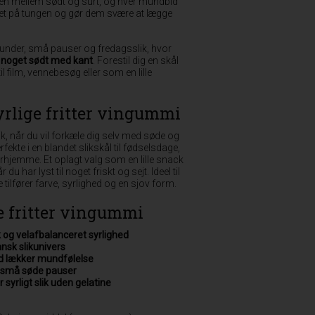
n mellem sødt og surt, og hver mundbid
r let på tungen og gør dem svære at lægge
stunder, små pauser og fredagsslik, hvor
l noget sødt med kant
. Forestil dig en skål
il film, vennebesøg eller som en lille
yrlige fritter vingummi
, når du vil forkæle dig selv med søde og
ekte i en blandet slikskål til fødselsdage,
erhjemme. Et oplagt valg som en lille snack
 du har lyst til noget friskt og sejt. Ideel til
ilfører farve, syrlighed og en sjov form.
e fritter vingummi
 og velafbalanceret syrlighed
ansk slikunivers
d lækker mundfølelse
og små søde pauser
r syrligt slik uden gelatine