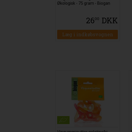
Økologisk - 75 gram - Biogan
26
DKK
00
Læg i indkøbsvognen
Vingummisutter gelatinefri