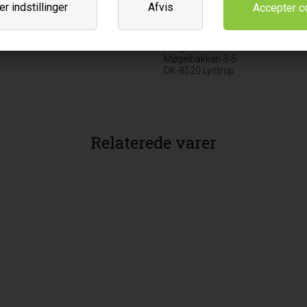
Varebetegnelse
r indstillinger
Afvis
Fødevare
Leverandør
Biogan A/S
Møgelbakken 3-5
DK-8520 Lystrup
Relaterede varer