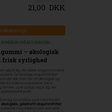
26,00 DKK
21,00
DKK
 indkøbsvogn
n produkter ved at trykke her
vingummi – økologisk
 frisk syrlighed
ert valg til dig, der elsker vingummi med et
nsistens. De farverige vingummifritter
and-selv-slik, men her i en økologisk og
rfekt til moderne snackvaner. Det er
 familier, og et oplagt valg til dig, der
 plantebaseret profil.
på smag, konsistens og et mere bevidst
r
økologiske, gelatinefri vingummifritter
,
og elastisk mundfølelse uden animalsk