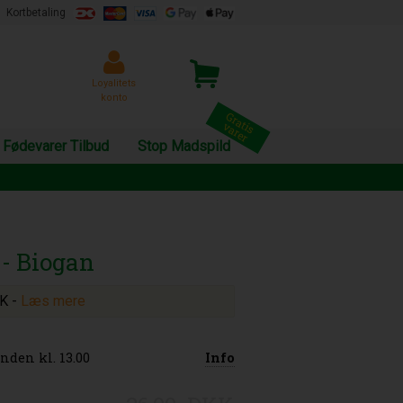
Kortbetaling
Loyalitets
konto
Fødevarer Tilbud
Stop Madspild
 - Biogan
KK
-
Læs mere
nden kl. 13.00
Info