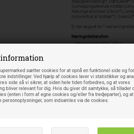
Majsglukosesirup*, Rørsukker*, 
Surhedsregulerende middel (citr
Naturlige aromaer (citron*), Lime
(koncentrat af solbær*), Gulerod*
Er der angivet en * ved en ingred
Næringsdeklaration
Næringsindhold pr. 100 g:
Energi
 information
Fedt
heraf mættede fedtsyrer
upermarked sætter cookies for at opnå en funktionel side og for
Kulhydrat
kne indstillinger. Ved hjælp af cookies laver vi statistikker og an
es side så vi sikrer, at siden hele tiden forbedres, og at vores
heraf sukkerarter
 bliver relevant for dig. Hvis du giver dit samtykke, så tillader d
Protein
es (enten i form af egne cookies og/eller fra tredjeparter), og at
e personoplysninger, som indsamles via de cookies.
Salt
Oprindelsesland
DK-ØKO 100
EU/Ikke-EU jordbrug