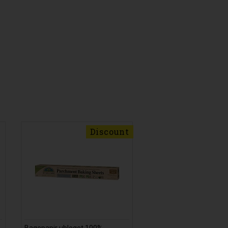
Discount
Bagepapir ubleget 100%