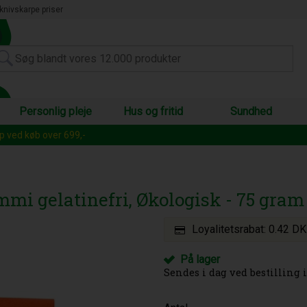
knivskarpe priser
Personlig pleje
Hus og fritid
Sundhed
op ved køb over 699,-
mmi gelatinefri, Økologisk - 75 gram
Loyalitetsrabat:
0.42 D
På lager
Sendes i dag ved bestilling i