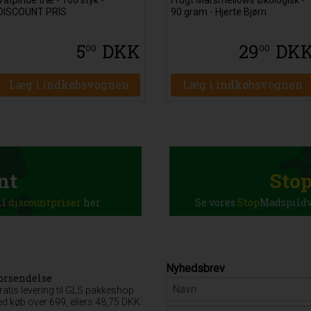
DISCOUNT PRIS
90 gram - Hjerte Bjørn
5
DKK
29
DK
00
00
Læg i indkøbsvognen
Læg i indkøbsvognen
nt
Sto
il
discountpriser
her
Se vores
Stop
Madspildva
Nyhedsbrev
orsendelse
ratis levering til GLS pakkeshop
ed køb over 699, ellers 48,75 DKK