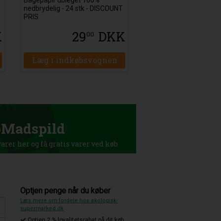
nedbrydelig - 24 stk - DISCOUNT
PRIS
K
29
DKK
00
Læg i indkøbsvognen
p
Madspild
rer her og få gratis varer ved køb
Optjen penge når du køber
Læs mere om fordele hos økologisk-
supermarked.dk
Optjen 2 % loyalitetsrabat på dit køb