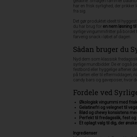
gelatine. Smagen rammer balance
har en frisk syrlighed, der prikke
fra sig.
Det gør produktet ideelt til hygge
du har brug for
en nem løsning ti
syrlige vingummifritter på bordet t
farverig snack i løbet af dagen.
Sådan bruger du S
Nyd dem som klassisk fredagsslik
syrlige mundbidder. De er også perf
festbord eller hyggelige aftener d
på farten eller til eftermiddagen, når
candy bars og gaveposer, hvor de t
Fordele ved Syrlig
Økologisk vingummi med frisk
Gelatinefri og velegnet til veg
Blød og chewy konsistens me
Perfekt til fredagsslik, fest 
Et oplagt valg til dig, der ønske
Ingredienser