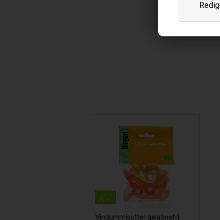
Redige
Vingummisutter gelatinefri