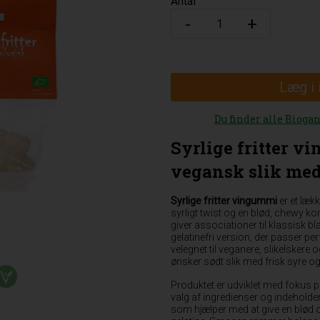
Antal
Læg i
Du finder alle Bioga
Syrlige fritter 
vegansk slik med
Syrlige fritter vingummi
er et lækk
syrligt twist og en blød, chewy ko
giver associationer til klassisk bl
gelatinefri version, der passer pe
velegnet til veganere, slikelskere og
ønsker sødt slik med frisk syre og
Produktet er udviklet med fokus 
valg af ingredienser og indeholde
som hjælper med at give en blød 