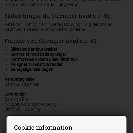
mens du fortsætter dine daglige gøremål.
Sådan bruger du Strømper hvid str. 42
Perfekte til kontor, fritid, hverdagsbrug og til dig, der ønsker
strømper med ekstra omtanke for fødderne.
Fordele ved Strømper hvid str. 42
Silkeblød bambuskvalitet
Sømløs tå med flade syninger
Komfortabel ribkant uden hårdt tryk
Velegnet til sensitive fødder
Behagelige hele dagen
Varebetegnelse
Bambus strømper
Leverandør
Bamboo Pro
c/o Lotus-shoppenAshøjvej 4
DK-7760 Hurup Thy
Cookie information