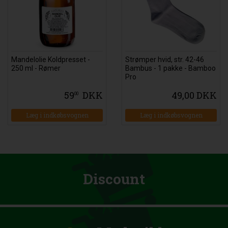
Mandelolie Koldpresset -
Strømper hvid, str. 42-46
250 ml - Rømer
Bambus - 1 pakke - Bamboo
Pro
59
DKK
49,00 DKK
00
Læg i indkøbsvognen
Læg i indkøbsvognen
Discount