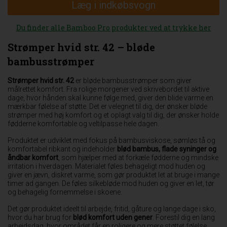
Læg i indkøbsvogn
Du finder alle Bamboo Pro produkter ved at trykke her
Strømper hvid str. 42 – bløde
bambusstrømper
Strømper hvid str. 42
er bløde bambusstrømper som giver
målrettet komfort. Fra rolige morgener ved skrivebordet til aktive
dage, hvor hånden skal kunne følge med, giver den blide varme en
mærkbar følelse af støtte. Det er velegnet til dig, der ønsker bløde
strømper med høj komfort og et oplagt valg til dig, der ønsker holde
fødderne komfortable og veltilpasse hele dagen.
Produktet er udviklet med fokus på bambusviskose, sømløs tå og
komfortabel ribkant og indeholder
blød bambus, flade syninger og
åndbar komfort
, som hjælper med at forkæle fødderne og mindske
irritation i hverdagen. Materialet føles behageligt mod huden og
giver en jævn, diskret varme, som gør produktet let at bruge i mange
timer ad gangen. De føles silkebløde mod huden og giver en let, tør
og behagelig fornemmelse i skoene.
Det gør produktet ideelt til arbejde, fritid, gåture og lange dage i sko,
hvor du har brug for
blød komfort uden gener
. Forestil dig en lang
arbejdsdag, hvor området får en roligere og mere støttet følelse,