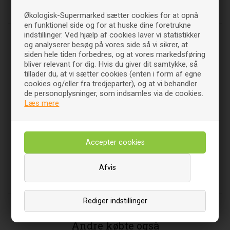
Relaterede varer
Økologisk-Supermarked sætter cookies for at opnå
en funktionel side og for at huske dine foretrukne
indstillinger. Ved hjælp af cookies laver vi statistikker
og analyserer besøg på vores side så vi sikrer, at
siden hele tiden forbedres, og at vores markedsføring
bliver relevant for dig. Hvis du giver dit samtykke, så
tillader du, at vi sætter cookies (enten i form af egne
cookies og/eller fra tredjeparter), og at vi behandler
de personoplysninger, som indsamles via de cookies.
Læs mere
Strømper Bambus Sort - str
Strømper hvid str. 42-46
37-41 - Bamboo Pro
Bambus - 3 par - Bamboo
Pro
49
DKK
125
DKK
00
00
Afvis
Læg i indkøbsvognen
Læg i indkøbsvognen
Rediger indstillinger
Andre købte også