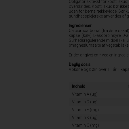
Obligatorisk tekst for kosttilskud
overskrides. Kosttilskud bør ikke 
uden for børns rækkevidde. Bør kun
sundhedsplejerske anvendes af g
Ingredienser
Calciumcarbonat (fra østersskal
kapsel (kalv), L-ascorbinsyre, D-
Surhedsregulerende middel (kali
(magnesiumsalte af vegetabilske f
Er der angivet en * ved en ingred
Daglig dosis
Voksne og børn over 11 år:1 kapsel 
Indhold
Vitamin A (μg)
Vitamin D (μg)
Vitamin E (mg)
Vitamin K (μg)
Vitamin C (mg)