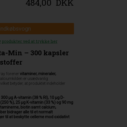
484,00
DKK
 indkøbsvogn
y produkter ved at trykke her
ta-Min – 300 kapsler
stoffer
ray forener
vitaminer, mineraler,
Calciumkilden er usædvanlig:
hvilket betyder, at produktet indeholder
t
300 µg A-vitamin (38 % RI), 10 µg D-
 (250 %), 25 µg K-vitamin (33 %) og 90 mg
itaminerne, biotin samt calcium,
r bidrager alle til et normalt
er til at beskytte cellerne mod oxidativt