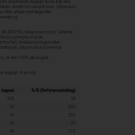
: Den anbefalede daglige dosis bør ikke
træde i stedet for varieret kost. Opbevares
 efter aftale med læge eller
ravide og
) (BLØDDYR), Magnesiumoxid, Gelatine
alfa-tocopherylsuccinat,
umfosfat), Antiklumpningsmidler
edtsyrer, siliciumdioxid (mineral
iens, er den 100% økologisk
dagligt - til et mål
1 kapsel
% RI (Referenceindtag)
300
38
10
200
30
250
25
33
90
113