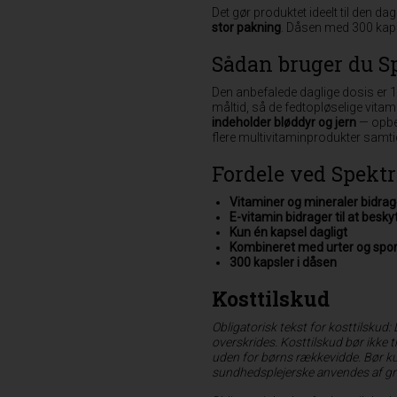
Det gør produktet ideelt til den da
stor pakning
. Dåsen med 300 kapsl
Sådan bruger du S
Den anbefalede daglige dosis er 1 
måltid, så de fedtopløselige vita
indeholder bløddyr og jern
— opbev
flere multivitaminprodukter samtidi
Fordele ved Spekt
Vitaminer og mineraler bidrage
E-vitamin bidrager til at besky
Kun én kapsel dagligt
Kombineret med urter og spor
300 kapsler i dåsen
Kosttilskud
Obligatorisk tekst for kosttilskud:
overskrides. Kosttilskud bør ikke t
uden for børns rækkevidde. Bør kun
sundhedsplejerske anvendes af gra