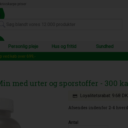
knivskarpe priser
Personlig pleje
Hus og fritid
Sundhed
op ved køb over 699,-
in med urter og sporstoffer - 300 ka
Loyalitetsrabat:
9.68 D
Afsendes indenfor 2-4 hverd
Antal