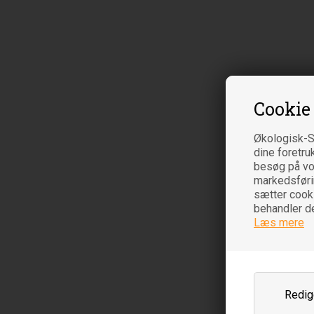
Cookie
Økologisk-S
dine foretru
besøg på vor
markedsføring
sætter cooki
behandler d
Læs mere
Redige