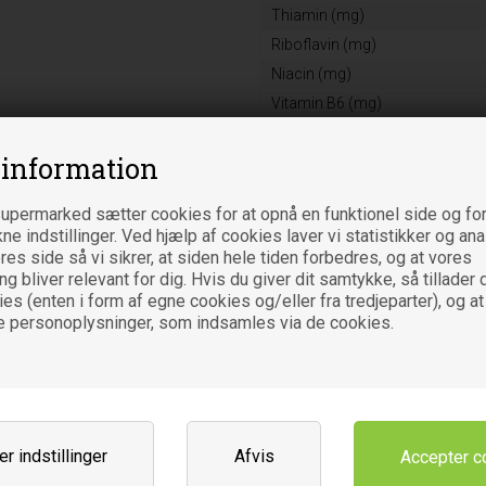
Thiamin (mg)
Riboflavin (mg)
Niacin (mg)
Vitamin B6 (mg)
Folsyre (μg)
 information
Vitamin B12 (μg)
Biotin (μg)
upermarked sætter cookies for at opnå en funktionel side og for
Pantothensyre (mg)
kne indstillinger. Ved hjælp af cookies laver vi statistikker og an
Calcium (mg)
es side så vi sikrer, at siden hele tiden forbedres, og at vores
 bliver relevant for dig. Hvis du giver dit samtykke, så tillader d
Magnesium (mg)
es (enten i form af egne cookies og/eller fra tredjeparter), og at
Jern (mg)
e personoplysninger, som indsamles via de cookies.
Zink (mg)
Kobber (mg)
Mangan (mg)
Selen (μg)
r indstillinger
Afvis
Chrom (μg)
Varebetegnelse