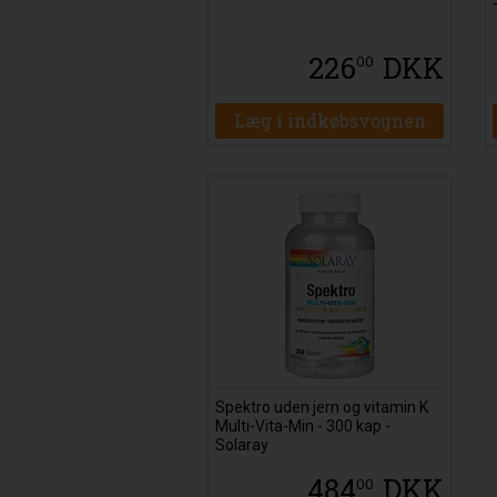
226
DKK
00
Læg i indkøbsvognen
Spektro uden jern og vitamin K
Multi-Vita-Min - 300 kap -
Solaray
484
DKK
00