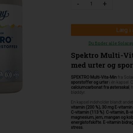
Læg i
Du finder alle Solara
Spektro Multi-Vi
med urter og spor
SPEKTRO Multi-Vita-Min
fra Sola
sporstoffer og urter
i én kapsel. 
calciumcarbonat fra østersskal
, 
bløddyr.
En kapsel indeholder blandt ande
vitamin (200 %), 30 mg E-vitamin
C-vitamin (113 %)
.
C-vitamin, B-v
magnesium, jern, mangan og kobbe
energistofskifte.
E-vitamin bidrag
stress.