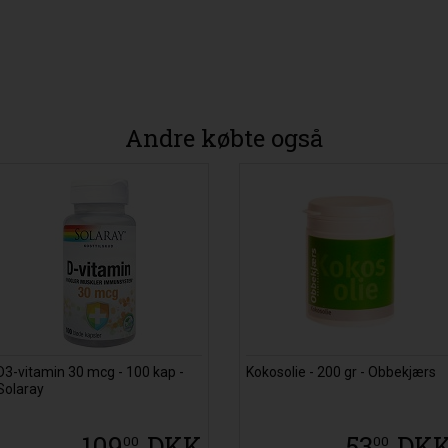
Andre købte også
D3-vitamin 30 mcg - 100 kap -
Kokosolie - 200 gr - Obbekjærs
Solaray
109
DKK
53
DK
00
00