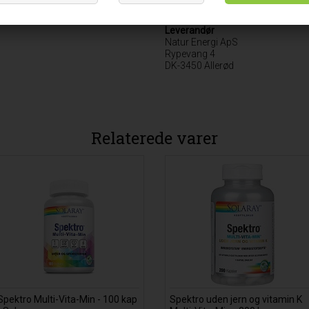
Kosttilskud
Leverandør
Natur Energi ApS
Rypevang 4
DK-3450 Allerød
Relaterede varer
Spektro Multi-Vita-Min - 100 kap
Spektro uden jern og vitamin K