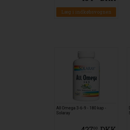
Læg i indkøbsvognen
All Omega 3-6-9 - 180 kap -
Solaray
427
DKK
00