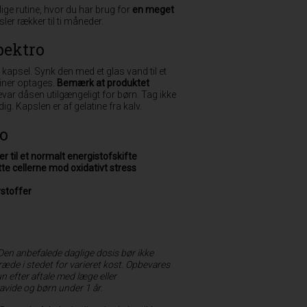
glige rutine, hvor du har brug for
en meget
er rækker til ti måneder.
pektro
kapsel. Synk den med et glas vand til et
miner optages.
Bemærk at produktet
ar dåsen utilgængeligt for børn. Tag ikke
g. Kapslen er af gelatine fra kalv.
ro
r til et normalt energistofskifte
tte cellerne mod oxidativt stress
stoffer
 Den anbefalede daglige dosis bør ikke
ræde i stedet for varieret kost. Opbevares
 efter aftale med læge eller
vide og børn under 1 år.