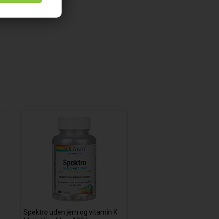
Spektro uden jern og vitamin K