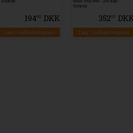
- Solaray
Multi-Vita-Min - 200 kap -
Solaray
194
DKK
352
DK
00
00
Læg i indkøbsvognen
Læg i indkøbsvognen