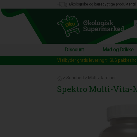
Økologiske og bæredygtige produkter til 
Discount
Mad og Drikke
Vi tilbyder gratis levering til GLS pakkesh
>
Sundhed
>
Multivitaminer
Spektro Multi-Vita-M