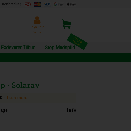
Kortbetaling
Loyalitets
konto
Fødevarer Tilbud
Stop Madspild
p - Solaray
KK
-
Læs mere
age.
Info