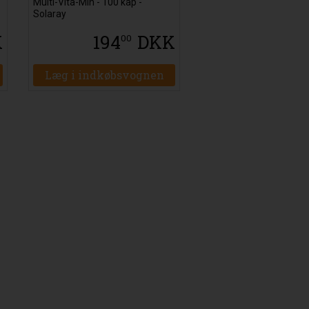
Multi-Vita-Min - 100 kap -
Solaray
K
194
DKK
00
Læg i indkøbsvognen