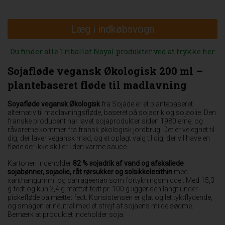
Læg i indkøbsvogn
Du finder alle Triballat Noyal produkter ved at trykke her
Sojafløde vegansk Økologisk 200 ml –
plantebaseret fløde til madlavning
Soyafløde vegansk Økologisk
fra Sojade er et plantebaseret
alternativ til madlavningsfløde, baseret på sojadrik og sojaolie. Den
franske producent har lavet sojaprodukter siden 1980'erne, og
råvarerne kommer fra fransk økologisk jordbrug. Det er velegnet til
dig, der laver vegansk mad, og et oplagt valg til dig, der vil have en
fløde der ikke skiller i den varme sauce.
Kartonen indeholder
82 % sojadrik af vand og afskallede
sojabønner, sojaolie, råt rørsukker og solsikkelecithin
med
xanthangummi og carrageenan som fortykningsmiddel. Med 15,3
g fedt og kun 2,4 g mættet fedt pr. 100 g ligger den langt under
piskefløde på mættet fedt. Konsistensen er glat og let tyktflydende,
og smagen er neutral med et strejf af sojaens milde sødme.
Bemærk at produktet indeholder soja.