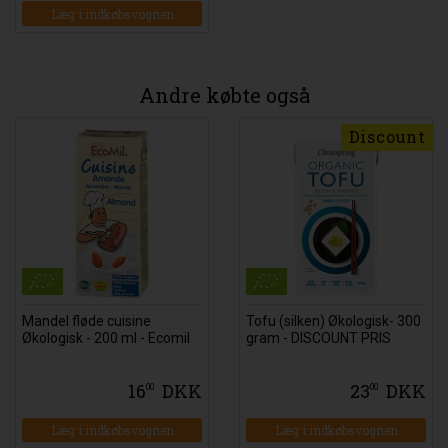
Læg i indkøbsvognen
Andre købte også
Discount
Mandel fløde cuisine
Tofu (silken) Økologisk- 300
Økologisk - 200 ml - Ecomil
gram - DISCOUNT PRIS
16
DKK
23
DKK
00
00
Læg i indkøbsvognen
Læg i indkøbsvognen