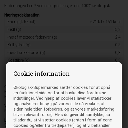
Er der angivet en * ved en ingrediens, er den 100% økologisk
Næringsdeklaration
Energi (kJ/kcal)
621 kJ / 151 kcal
Fedt (g)
15,3
-heraf mættede fedtsyrer (g)
2,4
Kulhydrat (g)
0,3
-heraf sukkerarter (g)
0,3
Kostfibre (g)
0,5
Protein (g)
2,7
Cookie information
Salt (g)
0,15
Oprindelsesland
Økologisk-Supermarked sætter cookies for at opnå
FR-BIO-01
en funktionel side og for at huske dine foretrukne
Fransk jordbrug
indstillinger. Ved hjælp af cookies laver vi statistikker
og analyserer besøg på vores side så vi sikrer, at
Varebetegnelse
siden hele tiden forbedres, og at vores markedsføring
Fødevare
bliver relevant for dig. Hvis du giver dit samtykke, så
tillader du, at vi sætter cookies (enten i form af egne
Leverandør
cookies og/eller fra tredjeparter), og at vi behandler
Solhjulet A/S