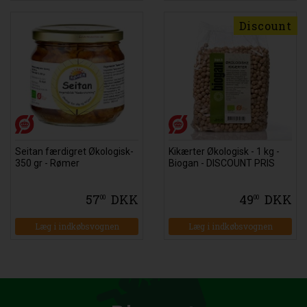
Discount
Seitan færdigret Økologisk-
Kikærter Økologisk - 1 kg -
350 gr - Rømer
Biogan - DISCOUNT PRIS
57
DKK
49
DKK
00
00
Læg i indkøbsvognen
Læg i indkøbsvognen