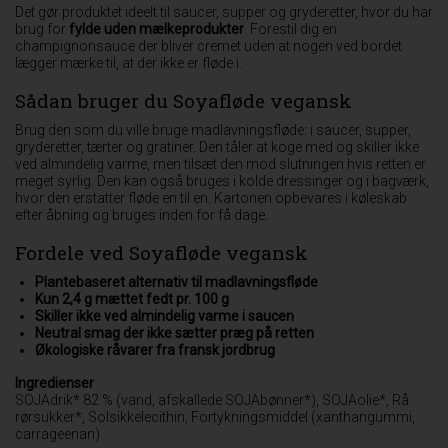
Det gør produktet ideelt til saucer, supper og gryderetter, hvor du har
brug for
fylde uden mælkeprodukter
. Forestil dig en
champignonsauce der bliver cremet uden at nogen ved bordet
lægger mærke til, at der ikke er fløde i.
Sådan bruger du Soyafløde vegansk
Brug den som du ville bruge madlavningsfløde: i saucer, supper,
gryderetter, tærter og gratiner. Den tåler at koge med og skiller ikke
ved almindelig varme, men tilsæt den mod slutningen hvis retten er
meget syrlig. Den kan også bruges i kolde dressinger og i bagværk,
hvor den erstatter fløde en til en. Kartonen opbevares i køleskab
efter åbning og bruges inden for få dage.
Fordele ved Soyafløde vegansk
Plantebaseret alternativ til madlavningsfløde
Kun 2,4 g mættet fedt pr. 100 g
Skiller ikke ved almindelig varme i saucen
Neutral smag der ikke sætter præg på retten
Økologiske råvarer fra fransk jordbrug
Ingredienser
SOJAdrik* 82 % (vand, afskallede SOJAbønner*), SOJAolie*, Rå
rørsukker*, Solsikkelecithin, Fortykningsmiddel (xanthangummi,
carrageenan)