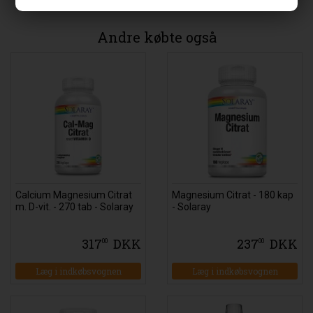
Andre købte også
Calcium Magnesium Citrat
Magnesium Citrat - 180 kap
m. D-vit. - 270 tab - Solaray
- Solaray
317
DKK
237
DKK
00
00
Læg i indkøbsvognen
Læg i indkøbsvognen