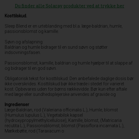
Du finder alle Solaray produkter ved at trykke her
Kosttilskud.
Sleep Blend er en urteblanding med bl.a. læge-baldrian, humle,
passionsblomst og kamille.
Søvn og afslapning:
Baldrian og humle bidrager til en sund søvn og støtter
indsovningsfasen.
Passionsblomst, kamille, baldrian og humle hjælper til at slappe af
og bidrager til en god søvn.
Obligatorisk tekst for kosttilskud: Den anbefalede daglige dosis bør
ikke overskrides. Kosttilskud bør ikke træde i stedet for varieret
kost. Opbevares uden for børns rækkevidde. Bør kun efter aftale
med læge eller sundhedsplejerske anvendes af gravide og
Ingredienser
Læge-Baldrian, rod (Valeriana officinalis L.), Humle, blomst
(Humulus lupulus L.), Vegetabilsk kapsel
(hydroxypropylmethylcellulose), Kamille, blomst, (Matricaria
recutita L.), Passionsblomst, blomst (Passiflora incarnata L.),
Mælkebøtte, rod (Taraxacum o