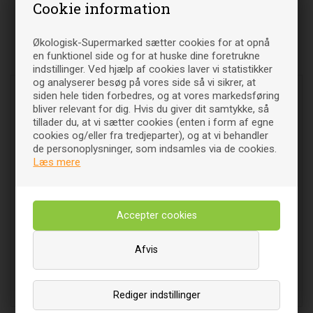
Cookie information
Økologisk-Supermarked sætter cookies for at opnå
en funktionel side og for at huske dine foretrukne
Relaterede varer
indstillinger. Ved hjælp af cookies laver vi statistikker
og analyserer besøg på vores side så vi sikrer, at
siden hele tiden forbedres, og at vores markedsføring
bliver relevant for dig. Hvis du giver dit samtykke, så
tillader du, at vi sætter cookies (enten i form af egne
cookies og/eller fra tredjeparter), og at vi behandler
de personoplysninger, som indsamles via de cookies.
Læs mere
Hvidløg Long Plus VitaCare -
Melissa Dream - 60 tab -
120 tab
New Nordic
Afvis
160
DKK
203
DKK
00
00
Læg i indkøbsvognen
Læg i indkøbsvognen
Rediger indstillinger