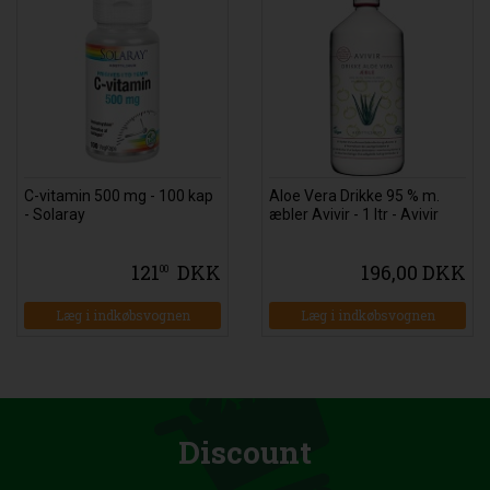
C-vitamin 500 mg - 100 kap
Aloe Vera Drikke 95 % m.
- Solaray
æbler Avivir - 1 ltr - Avivir
121
DKK
196,00 DKK
00
Læg i indkøbsvognen
Læg i indkøbsvognen
Discount