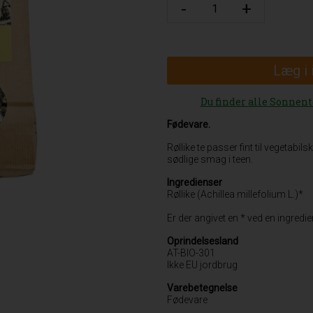
Læg i
Du finder alle Sonnent
Fødevare.
Røllike te passer fint til vegetabil
sødlige smag i teen.
Ingredienser
Røllike (Achillea millefolium L.)*
Er der angivet en * ved en ingred
Oprindelsesland
AT-BIO-301
Ikke EU jordbrug
Varebetegnelse
Fødevare