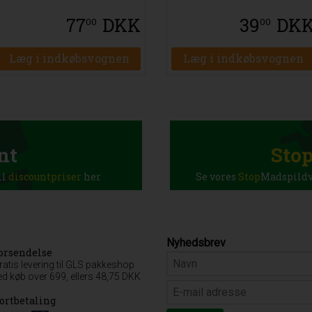
77
DKK
39
DK
00
00
Læg i indkøbsvognen
Læg i indkøbsvognen
nt
Sto
il
discountpriser
her
Se vores
Stop
Madspildva
Nyhedsbrev
orsendelse
ratis levering til GLS pakkeshop
ed køb over 699, ellers 48,75 DKK
ortbetaling