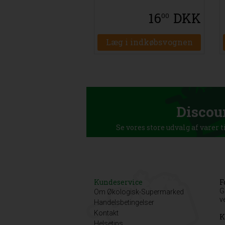
16
DKK
00
Læg i indkøbsvognen
Discou
Se vores store udvalg af varer t
Kundeservice
F
G
Om Økologisk-Supermarked
v
Handelsbetingelser
Kontakt
K
Helsetips