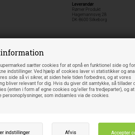
Leverandør
Rømer Produkt
Hagemannsvej 28
DK-8600 Silkeborg
Relaterede varer
 information
upermarked sætter cookies for at opnå en funktionel side og for
kne indstillinger. Ved hjælp af cookies laver vi statistikker og an
es side så vi sikrer, at siden hele tiden forbedres, og at vores
 bliver relevant for dig. Hvis du giver dit samtykke, så tillader d
es (enten i form af egne cookies og/eller fra tredjeparter), og at
e personoplysninger, som indsamles via de cookies.
Lemongræs te Økologisk- 80 gr -
Lindeblomster Økologisk- 35 gr 
Sonnentor
Sonnentor
r indstillinger
Afvis