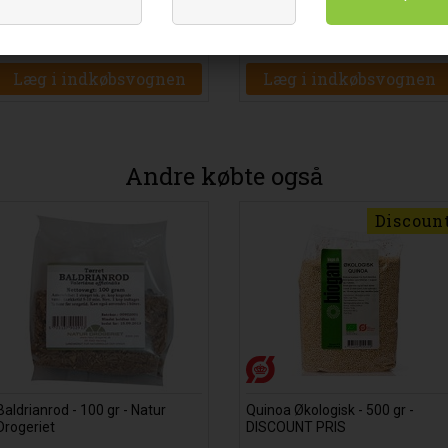
52
DKK
56
DK
00
00
Læg i indkøbsvognen
Læg i indkøbsvognen
Andre købte også
Discoun
Baldrianrod - 100 gr - Natur
Quinoa Økologisk - 500 gr -
Drogeriet
DISCOUNT PRIS