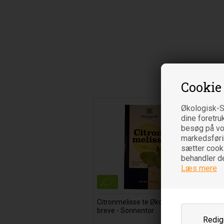
Cookie
Økologisk-S
dine foretru
besøg på vor
markedsføring
sætter cooki
behandler d
Læs mere
Citronmelisse te Økologisk - 18
breve - Sonnentor
Redige