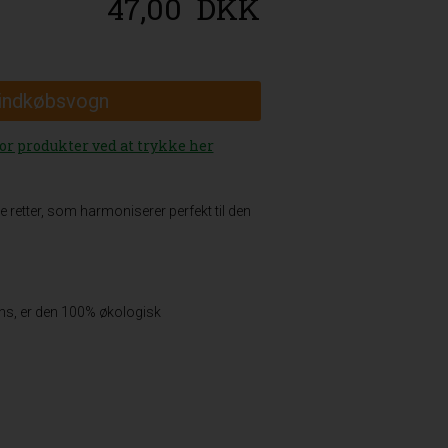
47,00
DKK
 indkøbsvogn
or produkter ved at trykke her
ske retter, som harmoniserer perfekt til den
iens, er den 100% økologisk