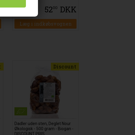
K
52
DKK
00
Læg i indkøbsvognen
t
Discount
Dadler uden sten, Deglet Nour
Økologisk - 500 gram - Biogan -
DISCOUNT PRIS