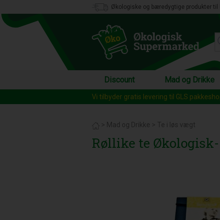
Økologiske og bæredygtige produkter til 
Discount
Mad og Drikke
Vi tilbyder gratis levering til GLS pakkesh
>
Mad og Drikke
>
Te i løs vægt
Røllike te Økologisk-