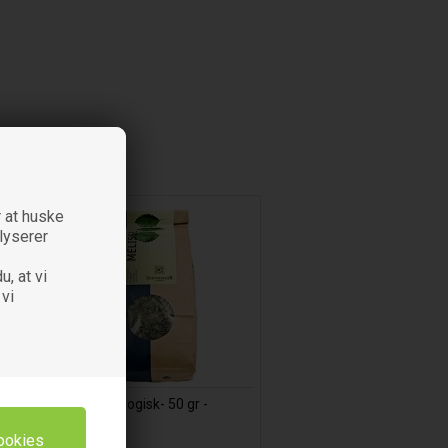
 at huske
alyserer
u, at vi
 vi
-
Melisse Økologisk- 50 gr -
Sonnentor