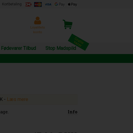
Kortbetaling
Loyalitets
konto
Fødevarer Tilbud
Stop Madspild
KK
-
Læs mere
age.
Info