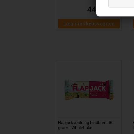
44
DKK
00
Læg i indkøbsvognen
Flapjack æble og hindbær - 80
gram - Wholebake