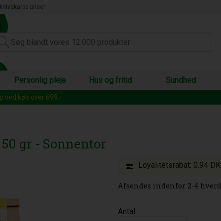
knivskarpe priser
Personlig pleje
Hus og fritid
Sundhed
op ved køb over 699,-
 50 gr - Sonnentor
Loyalitetsrabat:
0.94 D
Afsendes indenfor 2-4 hverd
Antal