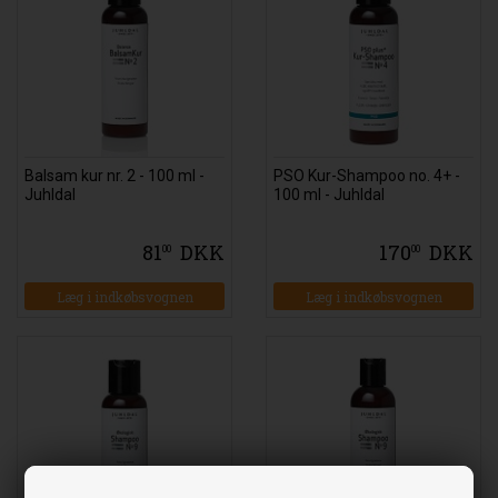
Balsam kur nr. 2 - 100 ml -
PSO Kur-Shampoo no. 4+ -
Juhldal
100 ml - Juhldal
81
DKK
170
DKK
00
00
Læg i indkøbsvognen
Læg i indkøbsvognen