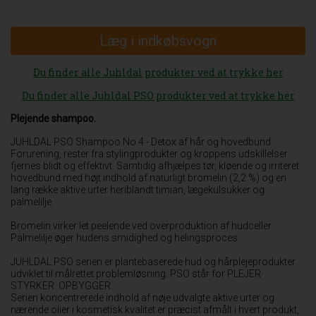
Læg i indkøbsvogn
Du finder alle Juhldal produkter ved at trykke her
Du finder alle Juhldal PSO produkter ved at trykke her
Plejende shampoo.
JUHLDAL PSO Shampoo No 4 - Detox af hår og hovedbund.
Forurening, rester fra stylingprodukter og kroppens udskillelser
fjernes blidt og effektivt. Samtidig afhjælpes tør, kløende og irriteret
hovedbund med højt indhold af naturligt bromelin (2,2 %) og en
lang række aktive urter heriblandt timian, lægekulsukker og
palmelilje.
Bromelin virker let peelende ved overproduktion af hudceller.
Palmelilje øger hudens smidighed og helingsproces.
JUHLDAL PSO serien er plantebaserede hud og hårplejeprodukter
udviklet til målrettet problemløsning. PSO står for PLEJER 
STYRKER  OPBYGGER.
Serien koncentrerede indhold af nøje udvalgte aktive urter og
nærende olier i kosmetisk kvalitet er præcist afmålt i hvert produkt,