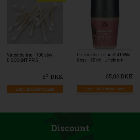
Creme deo roll on Soft Wild
Vatpinde træ - 100 styk -
Rose - 50 ml - Urtekram
DISCOUNT PRIS
65,00 DKK
5
DKK
00
Læg i indkøbsvognen
Læg i indkøbsvognen
Discount