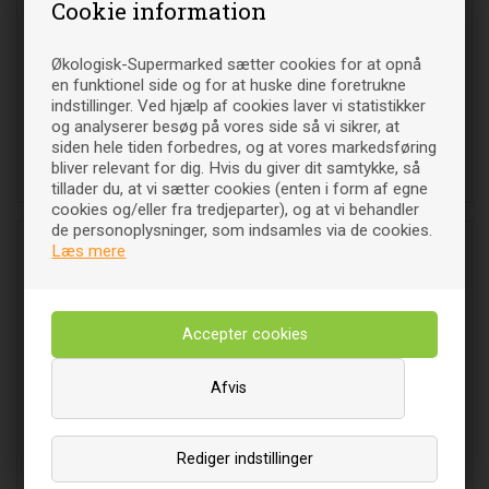
Cookie information
Økologisk-Supermarked sætter cookies for at opnå
Shampoo No 9 Økologisk -
Shampoo No 9 Økologisk -
100 ml - Juhldal
200 ml - Juhldal
en funktionel side og for at huske dine foretrukne
indstillinger. Ved hjælp af cookies laver vi statistikker
og analyserer besøg på vores side så vi sikrer, at
81
DKK
117
DKK
00
00
siden hele tiden forbedres, og at vores markedsføring
bliver relevant for dig. Hvis du giver dit samtykke, så
Læg i indkøbsvognen
Læg i indkøbsvognen
tillader du, at vi sætter cookies (enten i form af egne
cookies og/eller fra tredjeparter), og at vi behandler
de personoplysninger, som indsamles via de cookies.
Læs mere
Afvis
Shampoo no. 1 til tørt hår -
Shampoo no. 2 - 100 ml -
Rediger indstillinger
100 ml - Juhldal
Juhldal