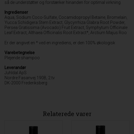
så de understøtter og forstærker hinanden for optimal virkning.
Ingredienser
Aqua, Sodium Coco-Sulfate, Cocamidopropyl Betaine, Bromelain,
Yucca Schidigera Stem Extract, Glycyrrhiza Glabra Root Powder,
Persea Gratissima (Avocado) Fruit Extract, Symphytum Officinale
Leaf Extract, Althaea Officinalis Root Extract*, Arctium Majus Roo
Er der angivet en * ved en ingrediens, er den 100% økologisk
Varebetegnelse
Plejende shampoo
Leverandør
Juhldal ApS
Nordre Fasanvej 190B, 2.tv
DK-2000 Frederiksberg
Relaterede varer