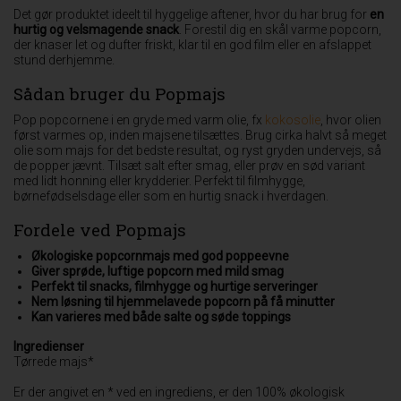
Det gør produktet ideelt til hyggelige aftener, hvor du har brug for
en
hurtig og velsmagende snack
. Forestil dig en skål varme popcorn,
der knaser let og dufter friskt, klar til en god film eller en afslappet
stund derhjemme.
Sådan bruger du Popmajs
Pop popcornene i en gryde med varm olie, fx
kokosolie
, hvor olien
først varmes op, inden majsene tilsættes. Brug cirka halvt så meget
olie som majs for det bedste resultat, og ryst gryden undervejs, så
de popper jævnt. Tilsæt salt efter smag, eller prøv en sød variant
med lidt honning eller krydderier. Perfekt til filmhygge,
børnefødselsdage eller som en hurtig snack i hverdagen.
Fordele ved Popmajs
Økologiske popcornmajs med god poppeevne
Giver sprøde, luftige popcorn med mild smag
Perfekt til snacks, filmhygge og hurtige serveringer
Nem løsning til hjemmelavede popcorn på få minutter
Kan varieres med både salte og søde toppings
Ingredienser
Tørrede majs*
Er der angivet en * ved en ingrediens, er den 100% økologisk