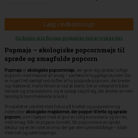
Læg i indkøbsvogn
Du finder alle Biogan produkter ved at trykke her
Popmajs – økologiske popcornmajs til
sprøde og smagfulde popcorn
Popmajs
er
økologiske popcornmajs
, der giver dig sprøde, luftige
popcorn med masser af smag – perfekte til hyggelige stunder. Der
er noget helt særligt ved duften af ny poppede popcorn, der breder
sig i køkkenet, mens filmen er ved at starte. Det er velegnet til både
familier og snackelskere, og et oplagt valg til dig, der ønsker en nem
løsning til hjemmelavede snacks.
Produktet er udviklet med fokus på kvalitet og poppeevne og
indeholder
økologiske majskerner, der popper til lette og sprøde
popcorn
, som hjælper med at give en luftig konsistens og en ren,
mild smag. Når de poppes korrekt, får popcornene en sprød
tekstur og en let ristet aroma, der gør dem uimodståelige – både
med salt og søde toppings.