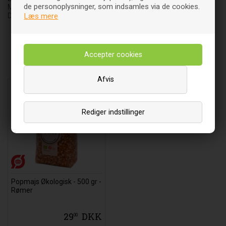
de personoplysninger, som indsamles via de cookies.
Møgelbakken 3-5
DK-8520 Lystrup
Læs mere
Relaterede varer
Afvis
Rediger indstillinger
Popmajs Økologisk - 500 gr -
Rømer
29
DKK
00