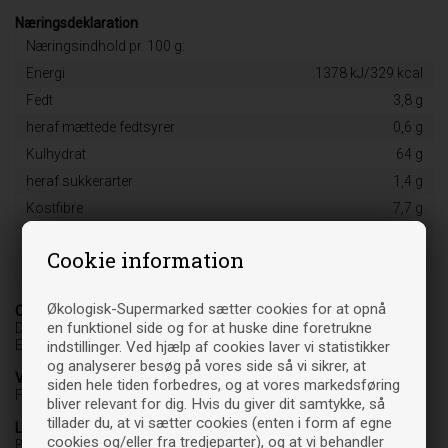
Næringsdeklaration
Næringsindhold pr. 100 g:
Energi
1378 kJ/329 kcal
Fedt
3,8 g
heraf mættede fedtsyrer
0,6 g
Kulhydrat
64 g
heraf sukkerarter
1,4 g
Kostfibre
7,7 g
Protein
8,7 g
Cookie information
Salt
0,02 g
Økologisk-Supermarked sætter cookies for at opnå
Oprindelsesland
en funktionel side og for at huske dine foretrukne
DK-ØKO 100
EU jordbrug
indstillinger. Ved hjælp af cookies laver vi statistikker
og analyserer besøg på vores side så vi sikrer, at
Varebetegnelse
siden hele tiden forbedres, og at vores markedsføring
Fødevare
bliver relevant for dig. Hvis du giver dit samtykke, så
tillader du, at vi sætter cookies (enten i form af egne
Leverandør
cookies og/eller fra tredjeparter), og at vi behandler
Biogan A/S