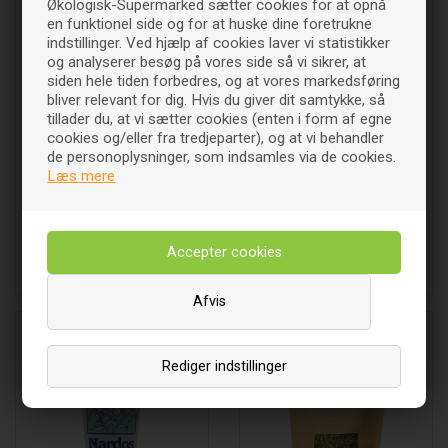
Økologisk-Supermarked sætter cookies for at opnå
en funktionel side og for at huske dine foretrukne
indstillinger. Ved hjælp af cookies laver vi statistikker
og analyserer besøg på vores side så vi sikrer, at
siden hele tiden forbedres, og at vores markedsføring
bliver relevant for dig. Hvis du giver dit samtykke, så
tillader du, at vi sætter cookies (enten i form af egne
cookies og/eller fra tredjeparter), og at vi behandler
de personoplysninger, som indsamles via de cookies.
Muskelvarmer - 250 ml
Hansaplast elastic - 1 mtr.
Læs mere
54
DKK
48
DKK
00
00
Læg i indkøbsvognen
Læg i indkøbsvognen
Afvis
Rediger indstillinger