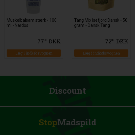
Muskelbalsam stærk - 100
Tang Mix Isefjord Dansk - 50
ml - Nardos
gram - Dansk Tang
77
DKK
72
DKK
00
00
Læg i indkøbsvognen
Læg i indkøbsvognen
Discount
Stop
Madspild