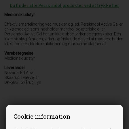
Du finder alle Perskindol produkter ved at trykke her
Medicinsk udstyr.
Effektiv smertelindring ved muskler og led. Perskindol Active Gel er
en kølende gel som indeholder menthol og æteriske olier.
Perskindol Active Gel har unikke dobbeltvirkende egenskaber. Den
køler straks på huden, virker opfriskende og ved at massere huden
let, stimuleres blodcirkulationen og musklerne slapper af.
Varebetegnelse
Medicinsk udstyr
Leverandør
Novasel EU ApS
Skaarup Tværvej 11
DK-5881 Skårup Fyn
Andre købte også
Cookie information