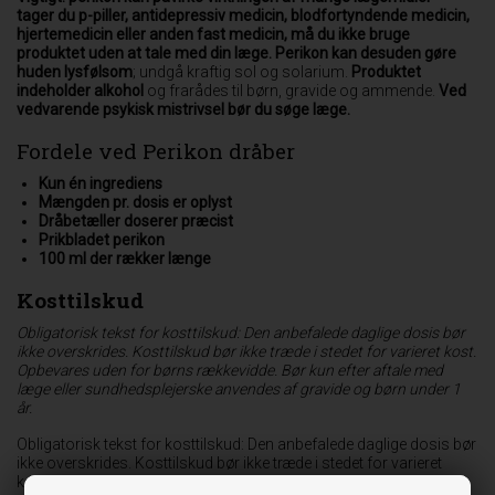
tager du p-piller, antidepressiv medicin, blodfortyndende medicin,
hjertemedicin eller anden fast medicin, må du ikke bruge
produktet uden at tale med din læge.
Perikon kan desuden gøre
huden lysfølsom
; undgå kraftig sol og solarium.
Produktet
indeholder alkohol
og frarådes til børn, gravide og ammende.
Ved
vedvarende psykisk mistrivsel bør du søge læge.
Fordele ved Perikon dråber
Kun én ingrediens
Mængden pr. dosis er oplyst
Dråbetæller doserer præcist
Prikbladet perikon
100 ml der rækker længe
Kosttilskud
Obligatorisk tekst for kosttilskud: Den anbefalede daglige dosis bør
ikke overskrides. Kosttilskud bør ikke træde i stedet for varieret kost.
Opbevares uden for børns rækkevidde. Bør kun efter aftale med
læge eller sundhedsplejerske anvendes af gravide og børn under 1
år.
Obligatorisk tekst for kosttilskud: Den anbefalede daglige dosis bør
ikke overskrides. Kosttilskud bør ikke træde i stedet for varieret
kost. Opbevares uden for børns rækkevidde. Bør kun efter aftale