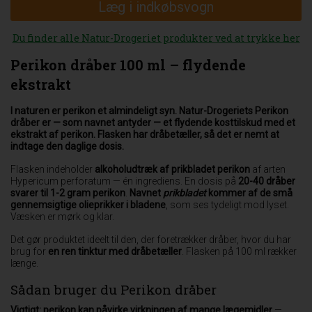
Læg i indkøbsvogn
Du finder alle Natur-Drogeriet produkter ved at trykke her
Perikon dråber 100 ml – flydende
ekstrakt
I naturen er perikon et almindeligt syn.
Natur-Drogeriets Perikon
dråber er — som navnet antyder — et flydende kosttilskud med et
ekstrakt af perikon.
Flasken har dråbetæller, så det er nemt at
indtage den daglige dosis.
Flasken indeholder
alkoholudtræk af prikbladet perikon
af arten
Hypericum perforatum — én ingrediens. En dosis på
20-40 dråber
svarer til 1-2 gram perikon
.
Navnet
prikbladet
kommer af de små
gennemsigtige olieprikker i bladene
, som ses tydeligt mod lyset.
Væsken er mørk og klar.
Det gør produktet ideelt til den, der foretrækker dråber, hvor du har
brug for
en ren tinktur med dråbetæller
. Flasken på 100 ml rækker
længe.
Sådan bruger du Perikon dråber
Vigtigt: perikon kan påvirke virkningen af mange lægemidler
—