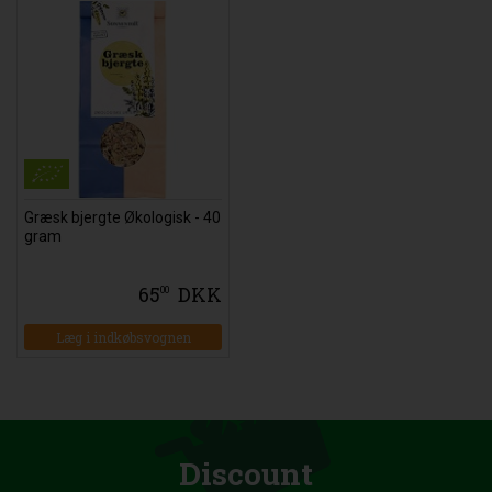
Græsk bjergte Økologisk - 40
gram
65
DKK
00
Læg i indkøbsvognen
Discount