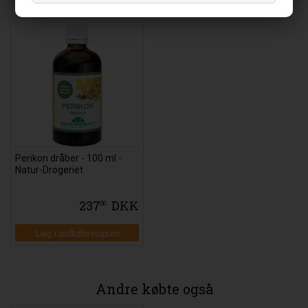
Relaterede varer
Perikon dråber - 100 ml -
Natur-Drogeriet
237
DKK
00
Læg i indkøbsvognen
Andre købte også