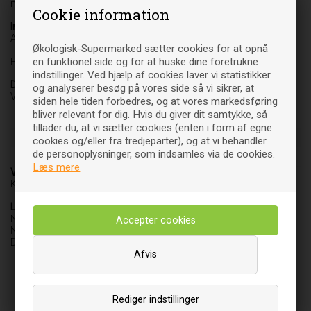
med læge eller sundhedsplejerske anvendes af gravide og
Cookie information
Ingredienser
Alkoholudtræk af prikbladet perikon (Hypericum perforatum L.).
Økologisk-Supermarked sætter cookies for at opnå
en funktionel side og for at huske dine foretrukne
Er der angivet en * ved en ingrediens, er den 100% økologisk
indstillinger. Ved hjælp af cookies laver vi statistikker
Daglig dosis
og analyserer besøg på vores side så vi sikrer, at
Voksne: 20 dråber 1-2 gange dagligt.
siden hele tiden forbedres, og at vores markedsføring
bliver relevant for dig. Hvis du giver dit samtykke, så
tillader du, at vi sætter cookies (enten i form af egne
Indhold
20-40 dråber
% RI (Referenceindtag)
cookies og/eller fra tredjeparter), og at vi behandler
de personoplysninger, som indsamles via de cookies.
Prikbladet perikon (g)
1-2
Læs mere
Varebetegnelse
Kosttilskud
Leverandør
Natur-Drogeriet A/S
Nydamsvej 13-15
DK-8362 Hørning
Afvis
Rediger indstillinger