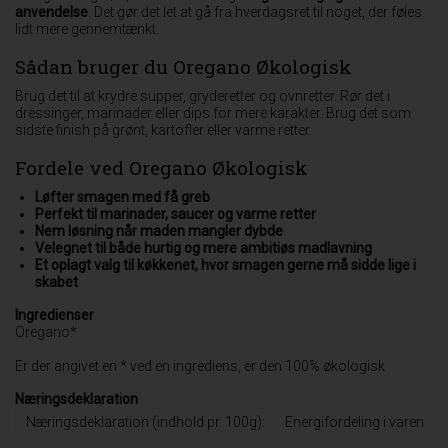
anvendelse
. Det gør det let at gå fra hverdagsret til noget, der føles
lidt mere gennemtænkt.
Sådan bruger du Oregano Økologisk
Brug det til at krydre supper, gryderetter og ovnretter. Rør det i
dressinger, marinader eller dips for mere karakter. Brug det som
sidste finish på grønt, kartofler eller varme retter.
Fordele ved Oregano Økologisk
Løfter smagen med få greb
Perfekt til marinader, saucer og varme retter
Nem løsning når maden mangler dybde
Velegnet til både hurtig og mere ambitiøs madlavning
Et oplagt valg til køkkenet, hvor smagen gerne må sidde lige i
skabet
Ingredienser
Oregano*
Er der angivet en * ved en ingrediens, er den 100% økologisk
Næringsdeklaration
Næringsdeklaration (indhold pr. 100g):
Energifordeling i varen