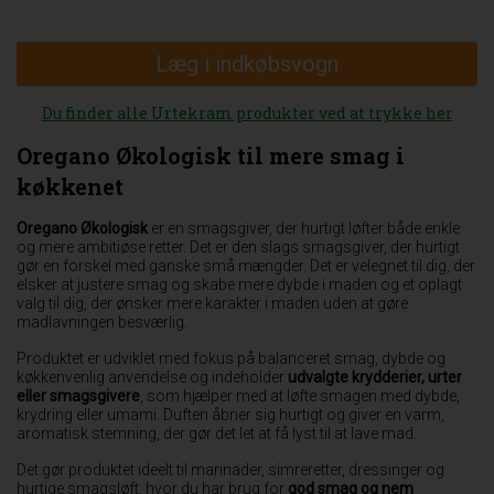
Læg i indkøbsvogn
Du finder alle Urtekram produkter ved at trykke her
Oregano Økologisk til mere smag i
køkkenet
Oregano Økologisk
er en smagsgiver, der hurtigt løfter både enkle
og mere ambitiøse retter. Det er den slags smagsgiver, der hurtigt
gør en forskel med ganske små mængder. Det er velegnet til dig, der
elsker at justere smag og skabe mere dybde i maden og et oplagt
valg til dig, der ønsker mere karakter i maden uden at gøre
madlavningen besværlig.
Produktet er udviklet med fokus på balanceret smag, dybde og
køkkenvenlig anvendelse og indeholder
udvalgte krydderier, urter
eller smagsgivere
, som hjælper med at løfte smagen med dybde,
krydring eller umami. Duften åbner sig hurtigt og giver en varm,
aromatisk stemning, der gør det let at få lyst til at lave mad.
Det gør produktet ideelt til marinader, simreretter, dressinger og
hurtige smagsløft, hvor du har brug for
god smag og nem