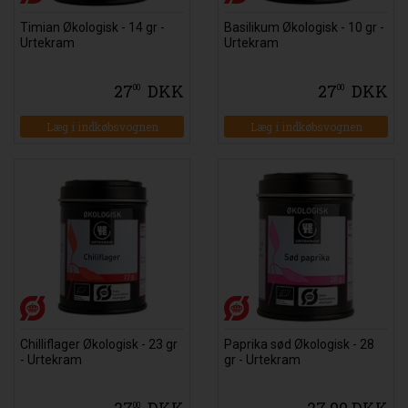
Timian Økologisk - 14 gr -
Basilikum Økologisk - 10 gr -
Urtekram
Urtekram
27
DKK
27
DKK
00
00
Læg i indkøbsvognen
Læg i indkøbsvognen
Chilliflager Økologisk - 23 gr
Paprika sød Økologisk - 28
- Urtekram
gr - Urtekram
27
DKK
27,00 DKK
00