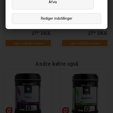
Afvis
Paprika stærk Økologisk - 28
Paprika sød Økologisk - 28
Rediger indstillinger
gr - Urtekram
gr - Urtekram
27
DKK
27
DKK
00
00
Læg i indkøbsvognen
Læg i indkøbsvognen
Andre købte også