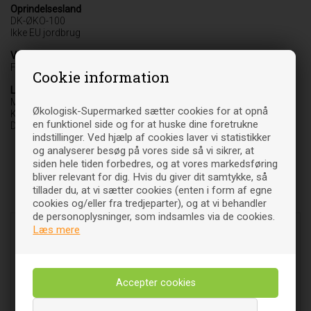
Oprindelsesland
DK-ØKO-100
Ikke EU jordbrug
Varebetegnelse
Fødevare
Cookie information
Leverandør
Midsona Danmark A/S Food & Beauty
Økologisk-Supermarked sætter cookies for at opnå
Klostermarken 20
en funktionel side og for at huske dine foretrukne
DK-9550 Mariager
indstillinger. Ved hjælp af cookies laver vi statistikker
og analyserer besøg på vores side så vi sikrer, at
siden hele tiden forbedres, og at vores markedsføring
bliver relevant for dig. Hvis du giver dit samtykke, så
tillader du, at vi sætter cookies (enten i form af egne
Relaterede varer
cookies og/eller fra tredjeparter), og at vi behandler
de personoplysninger, som indsamles via de cookies.
Læs mere