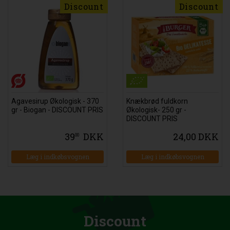
Discount
Discount
Agavesirup Økologisk - 370
Knækbrød fuldkorn
gr - Biogan - DISCOUNT PRIS
Økologisk- 250 gr -
DISCOUNT PRIS
39
DKK
24,00 DKK
00
Læg i indkøbsvognen
Læg i indkøbsvognen
Discount