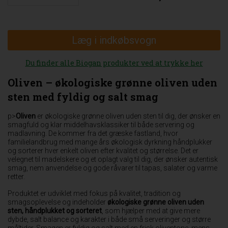
Læg i indkøbsvogn
Du finder alle Biogan produkter ved at trykke her
Oliven – økologiske grønne oliven uden
sten med fyldig og salt smag
p>
Oliven
er økologiske grønne oliven uden sten til dig, der ønsker en
smagfuld og klar middelhavsklassiker til både servering og
madlavning. De kommer fra det græske fastland, hvor
familielandbrug med mange års økologisk dyrkning håndplukker
og sorterer hver enkelt oliven efter kvalitet og størrelse. Det er
velegnet til madelskere og et oplagt valg til dig, der ønsker autentisk
smag, nem anvendelse og gode råvarer til tapas, salater og varme
retter.
Produktet er udviklet med fokus på kvalitet, tradition og
smagsoplevelse og indeholder
økologiske grønne oliven uden
sten, håndplukket og sorteret
, som hjælper med at give mere
dybde, salt balance og karakter i både små serveringer og større
måltider. Smagen er fyldig og salt med en frisk oliventone, mens