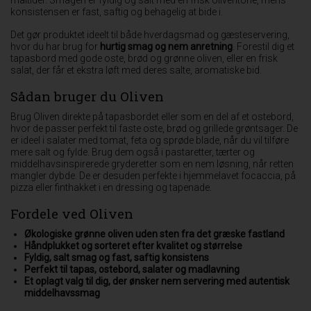
konsistensen er fast, saftig og behagelig at bide i.
Det gør produktet ideelt til både hverdagsmad og gæsteservering,
hvor du har brug for
hurtig smag og nem anretning
. Forestil dig et
tapasbord med gode oste, brød og grønne oliven, eller en frisk
salat, der får et ekstra løft med deres salte, aromatiske bid.
Sådan bruger du Oliven
Brug Oliven direkte på tapasbordet eller som en del af et ostebord,
hvor de passer perfekt til faste oste, brød og grillede grøntsager. De
er ideel i salater med tomat, feta og sprøde blade, når du vil tilføre
mere salt og fylde. Brug dem også i pastaretter, tærter og
middelhavsinspirerede gryderetter som en nem løsning, når retten
mangler dybde. De er desuden perfekte i hjemmelavet focaccia, på
pizza eller finthakket i en dressing og tapenade.
Fordele ved Oliven
Økologiske grønne oliven uden sten fra det græske fastland
Håndplukket og sorteret efter kvalitet og størrelse
Fyldig, salt smag og fast, saftig konsistens
Perfekt til tapas, ostebord, salater og madlavning
Et oplagt valg til dig, der ønsker nem servering med autentisk
middelhavssmag