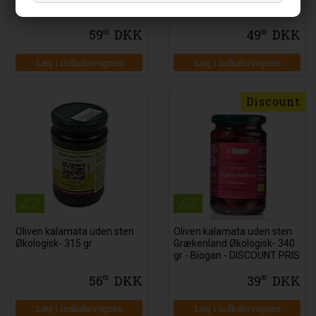
59
DKK
49
DKK
00
00
Læg i indkøbsvognen
Læg i indkøbsvognen
Discount
Oliven kalamata uden sten
Oliven kalamata uden sten
Økologisk- 315 gr
Grækenland Økologisk- 340
gr - Biogan - DISCOUNT PRIS
56
DKK
39
DKK
00
00
Læg i indkøbsvognen
Læg i indkøbsvognen