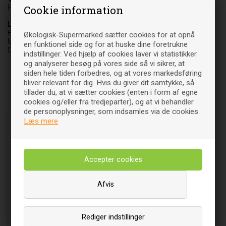
Cookie information
Fødevare
Leverandør
Biogan A/S
Økologisk-Supermarked sætter cookies for at opnå
Møgelbakken 3-5
en funktionel side og for at huske dine foretrukne
DK-8520 Lystrup
indstillinger. Ved hjælp af cookies laver vi statistikker
og analyserer besøg på vores side så vi sikrer, at
siden hele tiden forbedres, og at vores markedsføring
bliver relevant for dig. Hvis du giver dit samtykke, så
tillader du, at vi sætter cookies (enten i form af egne
Relaterede varer
cookies og/eller fra tredjeparter), og at vi behandler
de personoplysninger, som indsamles via de cookies.
Læs mere
Afvis
Oliven Grønne med hvidløg,
Oliven Grønne u.sten Græsk
Rediger indstillinger
Græsk Økologisk- 320 gr
Økologisk- 315 gr