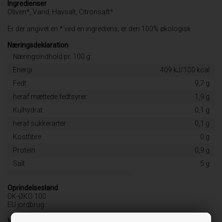
Ingredienser
Oliven*, Vand, Havsalt, Citronsaft*
Er der angivet en * ved en ingrediens, er den 100% økologisk
Næringsdeklaration
Næringsindhold pr. 100 g:
Energi
409 kJ/100 kcal
Fedt
9,7 g
heraf mættede fedtsyrer
1,9 g
Kulhydrat
0,1 g
heraf sukkerarter
0,1 g
Kostfibre
0 g
Protein
0,9 g
Salt
5 g
Oprindelsesland
DK-ØKO 100
EU jordbrug
Varebetegnelse