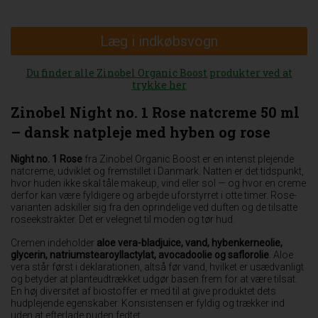
Læg i indkøbsvogn
Du finder alle Zinobel Organic Boost produkter ved at
trykke her
Zinobel Night no. 1 Rose natcreme 50 ml
– dansk natpleje med hyben og rose
Night no. 1 Rose
fra Zinobel Organic Boost er en intenst plejende
natcreme, udviklet og fremstillet i Danmark. Natten er det tidspunkt,
hvor huden ikke skal tåle makeup, vind eller sol — og hvor en creme
derfor kan være fyldigere og arbejde uforstyrret i otte timer. Rose-
varianten adskiller sig fra den oprindelige ved duften og de tilsatte
roseekstrakter. Det er velegnet til moden og tør hud.
Cremen indeholder
aloe vera-bladjuice, vand, hybenkerneolie,
glycerin, natriumstearoyllactylat, avocadoolie og saflorolie
. Aloe
vera står først i deklarationen, altså før vand, hvilket er usædvanligt
og betyder at planteudtrækket udgør basen frem for at være tilsat.
En høj diversitet af biostoffer er med til at give produktet dets
hudplejende egenskaber. Konsistensen er fyldig og trækker ind
uden at efterlade puden fedtet.