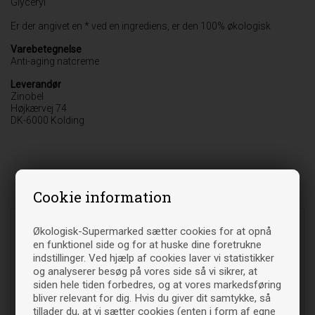
Glyceryl
Er der angivet en * ved en ingrediens, er den 100% økologisk
Varebetegnelse
Anti-aging natcreme
Leverandør
Zinobel
Højkærvej 74
DK-6000 Kolding
Relaterede varer
Cookie information
Økologisk-Supermarked sætter cookies for at opnå
en funktionel side og for at huske dine foretrukne
indstillinger. Ved hjælp af cookies laver vi statistikker
og analyserer besøg på vores side så vi sikrer, at
siden hele tiden forbedres, og at vores markedsføring
bliver relevant for dig. Hvis du giver dit samtykke, så
tillader du, at vi sætter cookies (enten i form af egne