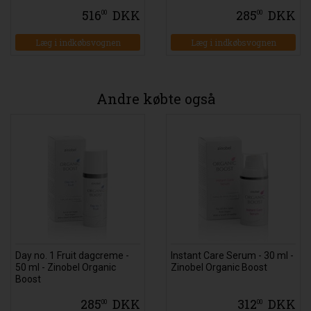
516
DKK
285
DKK
00
00
Læg i indkøbsvognen
Læg i indkøbsvognen
Andre købte også
Day no. 1 Fruit dagcreme -
Instant Care Serum - 30 ml -
50 ml - Zinobel Organic
Zinobel Organic Boost
Boost
285
DKK
312
DKK
00
00