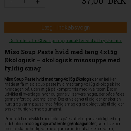
37,00
DKK
Læg i indkøbsvogn
Du finder alle Clearspring produkter ved at trykke her
Miso Soup Paste hvid med tang 4x15g
Økologisk – økologisk misosuppe med
fyldig smag
Miso Soup Paste hvid med tang 4x15g Økologisk
er en lækker
måde at få miso soup paste hvid med tang 4x15g økologisk ind i
hverdagen på, uden at gå på kompromis med kvaliteten. Det er
udviklet til hverdage, hvor du gerne vil servere noget, der både føles
gennemført og ukompliceret. Det er velegnet til dig, der ønsker en
hurtig og varm pause med fyldig smag og et oplagt valg til dig, der
ønsker hurtig varme og umami.
Produktet er udviklet med fokus på kvalitet og anvendelighed og
indeholder
miso og nøje afstemte grøntsagsnoter
, som hjælper
med at skabe hurtig varme og umami. Resultatet er en varm,