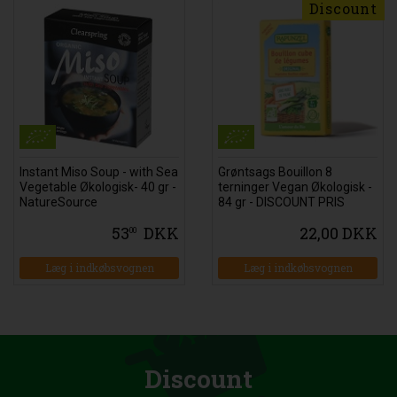
Discount
Instant Miso Soup - with Sea
Grøntsags Bouillon 8
Vegetable Økologisk- 40 gr -
terninger Vegan Økologisk -
NatureSource
84 gr - DISCOUNT PRIS
53
DKK
22,00 DKK
00
Læg i indkøbsvognen
Læg i indkøbsvognen
Discount