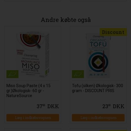
Andre købte også
Discount
Miso Soup Paste (4 x 15
Tofu (silken) Økologisk- 300
gr.)Økologisk- 60 gr -
gram - DISCOUNT PRIS
NatureSource
37
DKK
23
DKK
00
00
Læg i indkøbsvognen
Læg i indkøbsvognen