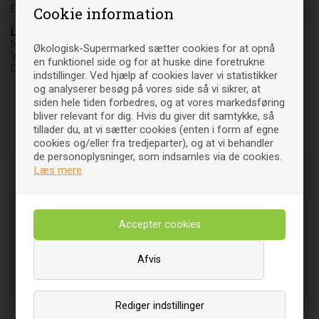
Fødevare
Cookie information
Leverandør
NatureSource
Økologisk-Supermarked sætter cookies for at opnå
Vedbæk Stationsvej 37 C
en funktionel side og for at huske dine foretrukne
DK-2950 Vedbæk
indstillinger. Ved hjælp af cookies laver vi statistikker
og analyserer besøg på vores side så vi sikrer, at
siden hele tiden forbedres, og at vores markedsføring
bliver relevant for dig. Hvis du giver dit samtykke, så
tillader du, at vi sætter cookies (enten i form af egne
Relaterede varer
cookies og/eller fra tredjeparter), og at vi behandler
de personoplysninger, som indsamles via de cookies.
Læs mere
Afvis
Instant Misosuppe rød m.
Instant Miso Soup White m.
Rediger indstillinger
tang Økologisk - 32 g -
tofu - 40 gr - NatureSource