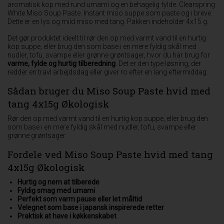
aromatisk kop med rund umami og en behagelig fylde. Clearspring
White Miso Soup Paste. Instant miso suppe som paste og i breve.
Dette er en lys og mild miso med tang. Pakken indeholder 4x15 g.
Det gør produktet ideelt til rør den op med varmt vand til en hurtig
kop suppe, eller brug den som base i en mere fyldig skål med
nudler, tofu, svampe eller grønne grøntsager, hvor du har brug for
varme, fylde og hurtig tilberedning
. Det er den type løsning, der
redder en travl arbejdsdag eller giver ro efter en lang eftermiddag.
Sådan bruger du Miso Soup Paste hvid med
tang 4x15g Økologisk
Rør den op med varmt vand til en hurtig kop suppe, eller brug den
som base i en mere fyldig skål med nudler, tofu, svampe eller
grønne grøntsager.
Fordele ved Miso Soup Paste hvid med tang
4x15g Økologisk
Hurtig og nem at tilberede
Fyldig smag med umami
Perfekt som varm pause eller let måltid
Velegnet som base i japansk inspirerede retter
Praktisk at have i køkkenskabet