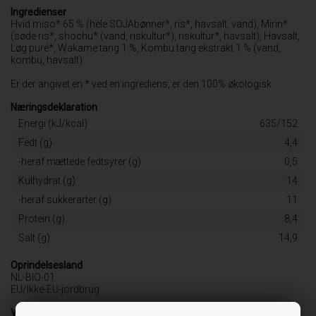
Ingredienser
Hvid miso* 65 % (hele SOJAbønner*, ris*, havsalt, vand), Mirin*
(søde ris*, shochu* (vand, riskultur*), riskultur*, havsalt), Havsalt,
Løg puré*, Wakame tang 1 %, Kombu tang ekstrakt 1 % (vand,
kombu, havsalt)
Er der angivet en * ved en ingrediens, er den 100% økologisk
Næringsdeklaration
Energi (kJ/kcal)
635/152
Fedt (g)
4,4
-heraf mættede fedtsyrer (g)
0,5
Kulhydrat (g)
14
-heraf sukkerarter (g)
11
Protein (g)
8,4
Salt (g)
14,9
Oprindelsesland
NL-BIO-01
EU/Ikke-EU-jordbrug
Varebetegnelse