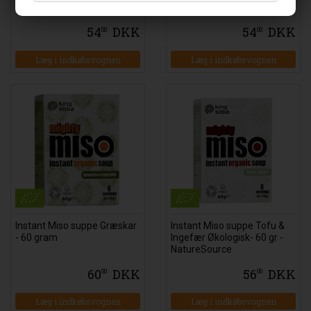
Clearspring
54
DKK
54
DKK
00
00
Læg i indkøbsvognen
Læg i indkøbsvognen
Instant Miso suppe Græskar
Instant Miso suppe Tofu &
- 60 gram
Ingefær Økologisk- 60 gr -
NatureSource
60
DKK
56
DKK
00
00
Læg i indkøbsvognen
Læg i indkøbsvognen