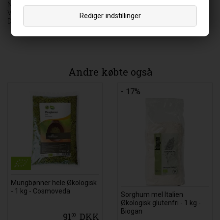
NatureSource
Vedbæk Stationsvej 37 C
Rediger indstillinger
DK-2950 Vedbæk
Andre købte også
- 17%
Mungbønner hele Økologisk
- 1 kg - Cosmoveda
Sorghum mel Italien
Økologisk glutenfri - 1 kg -
Biogan
91
DKK
00