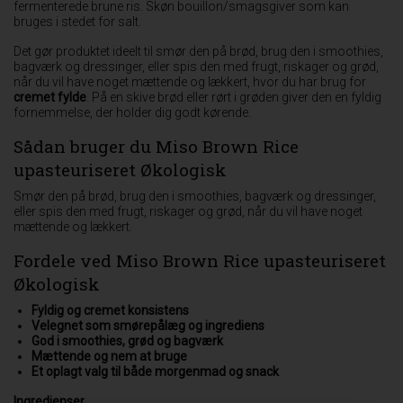
fermenterede brune ris. Skøn bouillon/smagsgiver som kan
bruges i stedet for salt.
Det gør produktet ideelt til smør den på brød, brug den i smoothies,
bagværk og dressinger, eller spis den med frugt, riskager og grød,
når du vil have noget mættende og lækkert, hvor du har brug for
cremet fylde
. På en skive brød eller rørt i grøden giver den en fyldig
fornemmelse, der holder dig godt kørende.
Sådan bruger du Miso Brown Rice
upasteuriseret Økologisk
Smør den på brød, brug den i smoothies, bagværk og dressinger,
eller spis den med frugt, riskager og grød, når du vil have noget
mættende og lækkert.
Fordele ved Miso Brown Rice upasteuriseret
Økologisk
Fyldig og cremet konsistens
Velegnet som smørepålæg og ingrediens
God i smoothies, grød og bagværk
Mættende og nem at bruge
Et oplagt valg til både morgenmad og snack
Ingredienser