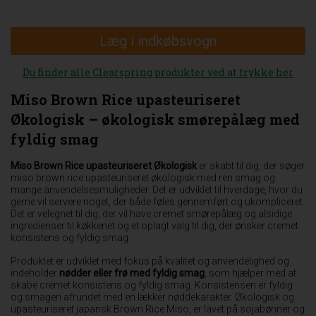
Læg i indkøbsvogn
Du finder alle Clearspring produkter ved at trykke her
Miso Brown Rice upasteuriseret
Økologisk – økologisk smørepålæg med
fyldig smag
Miso Brown Rice upasteuriseret Økologisk
er skabt til dig, der søger
miso brown rice upasteuriseret økologisk med ren smag og
mange anvendelsesmuligheder. Det er udviklet til hverdage, hvor du
gerne vil servere noget, der både føles gennemført og ukompliceret.
Det er velegnet til dig, der vil have cremet smørepålæg og alsidige
ingredienser til køkkenet og et oplagt valg til dig, der ønsker cremet
konsistens og fyldig smag.
Produktet er udviklet med fokus på kvalitet og anvendelighed og
indeholder
nødder eller frø med fyldig smag
, som hjælper med at
skabe cremet konsistens og fyldig smag. Konsistensen er fyldig
og smagen afrundet med en lækker nøddekarakter. Økologisk og
upasteuriseret japansk Brown Rice Miso, er lavet på sojabønner og