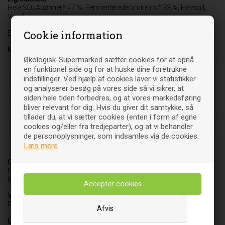
Hele SOJAbønner* 47 %, Fermenterede brune ris* 33 %, Havsalt,
Vand
Cookie information
Er der angivet en * ved en ingrediens, er den 100% økologisk
Næringsdeklaration
Økologisk-Supermarked sætter cookies for at opnå
Energi (kJ/kcal)
662 kJ / 158 kcal
en funktionel side og for at huske dine foretrukne
Fedt (g)
6,1
indstillinger. Ved hjælp af cookies laver vi statistikker
og analyserer besøg på vores side så vi sikrer, at
-heraf mættede fedtsyrer (g)
1,2
siden hele tiden forbedres, og at vores markedsføring
Kulhydrat (g)
10
bliver relevant for dig. Hvis du giver dit samtykke, så
-heraf sukkerarter (g)
7
tillader du, at vi sætter cookies (enten i form af egne
cookies og/eller fra tredjeparter), og at vi behandler
Protein (g)
12
de personoplysninger, som indsamles via de cookies.
Salt (g)
12,7
Læs mere
Oprindelsesland
NL-BIO 01
Ikke-EU jordbrug
Varebetegnelse
Fødevare
Afvis
Leverandør