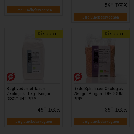
59
DKK
00
Læg i indkøbsvognen
Læg i indkøbsvognen
Discount
Discount
Boghvedemel Italien
Røde Split linser Økologisk -
Økologisk- 1 kg - Biogan -
750 gr - Biogan - DISCOUNT
DISCOUNT PRIS
PRIS
49
DKK
39
DKK
00
00
Læg i indkøbsvognen
Læg i indkøbsvognen