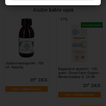
Andre købte også
- 31%
Stop
Madspild
Jojoba massageolie - 100
ml - Naturlig
Bagepulver glutenfri - 130
gram - Doves Farm Organic -
Mindst holdbar til : 24-08-
39
DKK
00
2026
20
DKK
00
Læg i indkøbsvognen
Læg i indkøbsvognen