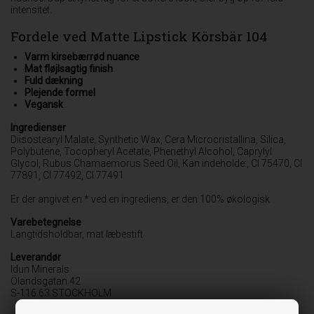
intensitet.
Fordele ved Matte Lipstick Körsbär 104
Varm kirsebærrød nuance
Mat fløjlsagtig finish
Fuld dækning
Plejende formel
Vegansk
Ingredienser
Diisostearyl Malate, Synthetic Wax, Cera Microcristallina, Silica,
Polybutene, Tocopheryl Acetate, Phenethyl Alcohol, Caprylyl
Glycol, Rubus Chamaemorus Seed Oil, Kan indeholde:, CI 75470, CI
77891, CI 77492, CI 77491
Er der angivet en * ved en ingrediens, er den 100% økologisk
Varebetegnelse
Langtidsholdbar, mat læbestift
Leverandør
Idun Minerals
Ölandsgatan 42
S-116 63 STOCKHOLM