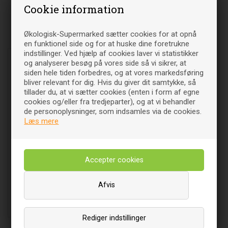
Cookie information
Økologisk-Supermarked sætter cookies for at opnå
Relaterede varer
en funktionel side og for at huske dine foretrukne
indstillinger. Ved hjælp af cookies laver vi statistikker
og analyserer besøg på vores side så vi sikrer, at
siden hele tiden forbedres, og at vores markedsføring
bliver relevant for dig. Hvis du giver dit samtykke, så
tillader du, at vi sætter cookies (enten i form af egne
cookies og/eller fra tredjeparter), og at vi behandler
de personoplysninger, som indsamles via de cookies.
Læs mere
Matte Lipstick Körsbär 104 -
4 gram - IDUN
Afvis
142
DKK
00
Læg i indkøbsvognen
Rediger indstillinger