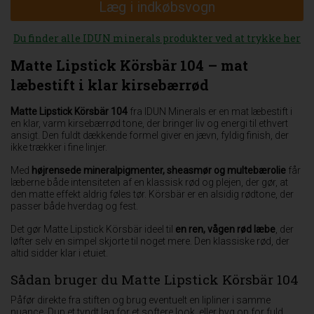
Læg i indkøbsvogn
Du finder alle IDUN minerals produkter ved at trykke her
Matte Lipstick Körsbär 104 – mat
læbestift i klar kirsebærrød
Matte Lipstick Körsbär 104
fra IDUN Minerals er en mat læbestift i
en klar, varm kirsebærrød tone, der bringer liv og energi til ethvert
ansigt. Den fuldt dækkende formel giver en jævn, fyldig finish, der
ikke trækker i fine linjer.
Med
højrensede mineralpigmenter, sheasmør og multebærolie
får
læberne både intensiteten af en klassisk rød og plejen, der gør, at
den matte effekt aldrig føles tør. Körsbär er en alsidig rødtone, der
passer både hverdag og fest.
Det gør Matte Lipstick Körsbär ideel til
en ren, vågen rød læbe
, der
løfter selv en simpel skjorte til noget mere. Den klassiske rød, der
altid sidder klar i etuiet.
Sådan bruger du Matte Lipstick Körsbär 104
Påfør direkte fra stiften og brug eventuelt en lipliner i samme
nuance. Dup et tyndt lag for et softere look, eller byg op for fuld