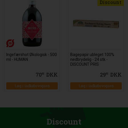
Discount
Ingefærshot Økologisk - 500
Bagepapir ubleget 100%
ml - HUMAN
nedbrydelig - 24 stk -
DISCOUNT PRIS
70
DKK
29
DKK
00
00
Læg i indkøbsvognen
Læg i indkøbsvognen
Discount