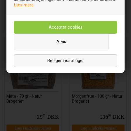
Læs mere
50
DKK
33
DKK
00
00
Læg i indkøbsvognen
Læg i indkøbsvognen
Afvis
Rediger indstillinger
Mate - 70 gr - Natur
Morgenfrue - 100 gr - Natur
Drogeriet
Drogeriet
29
DKK
106
DKK
00
00
Læg i indkøbsvognen
Læg i indkøbsvognen