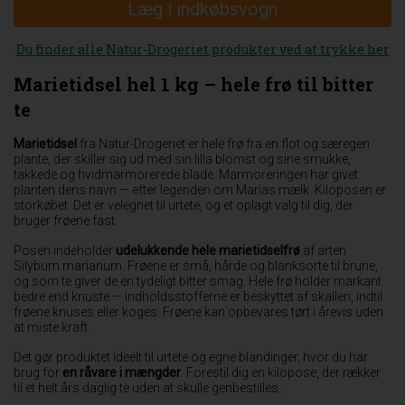
Læg i indkøbsvogn
Du finder alle Natur-Drogeriet produkter ved at trykke her
Marietidsel hel 1 kg – hele frø til bitter
te
Marietidsel
fra Natur-Drogeriet er hele frø fra en flot og særegen
plante, der skiller sig ud med sin lilla blomst og sine smukke,
takkede og hvidmarmorerede blade. Marmoreringen har givet
planten dens navn — efter legenden om Marias mælk. Kiloposen er
storkøbet. Det er velegnet til urtete, og et oplagt valg til dig, der
bruger frøene fast.
Posen indeholder
udelukkende hele marietidselfrø
af arten
Silybum marianum. Frøene er små, hårde og blanksorte til brune,
og som te giver de en tydeligt bitter smag. Hele frø holder markant
bedre end knuste — indholdsstofferne er beskyttet af skallen, indtil
frøene knuses eller koges. Frøene kan opbevares tørt i årevis uden
at miste kraft.
Det gør produktet ideelt til urtete og egne blandinger, hvor du har
brug for
en råvare i mængder
. Forestil dig en kilopose, der rækker
til et helt års daglig te uden at skulle genbestilles.