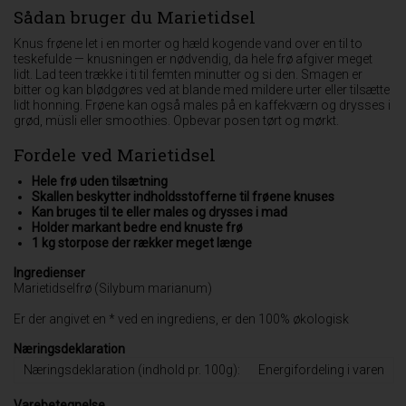
Sådan bruger du Marietidsel
Knus frøene let i en morter og hæld kogende vand over en til to
teskefulde — knusningen er nødvendig, da hele frø afgiver meget
lidt. Lad teen trække i ti til femten minutter og si den. Smagen er
bitter og kan blødgøres ved at blande med mildere urter eller tilsætte
lidt honning. Frøene kan også males på en kaffekværn og drysses i
grød, müsli eller smoothies. Opbevar posen tørt og mørkt.
Fordele ved Marietidsel
Hele frø uden tilsætning
Skallen beskytter indholdsstofferne til frøene knuses
Kan bruges til te eller males og drysses i mad
Holder markant bedre end knuste frø
1 kg storpose der rækker meget længe
Ingredienser
Marietidselfrø (Silybum marianum)
Er der angivet en * ved en ingrediens, er den 100% økologisk
Næringsdeklaration
Næringsdeklaration (indhold pr. 100g):
Energifordeling i varen
Varebetegnelse