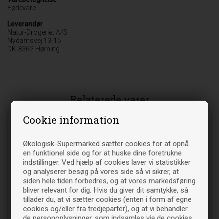
Fødevare
Leverandør
Natur-Drogeriet A/S
Nydamsvej 13-15
DK-8362 Hørning
Relaterede varer
Cookie information
Økologisk-Supermarked sætter cookies for at opnå
en funktionel side og for at huske dine foretrukne
indstillinger. Ved hjælp af cookies laver vi statistikker
og analyserer besøg på vores side så vi sikrer, at
siden hele tiden forbedres, og at vores markedsføring
bliver relevant for dig. Hvis du giver dit samtykke, så
tillader du, at vi sætter cookies (enten i form af egne
cookies og/eller fra tredjeparter), og at vi behandler
Malurt - 130 gr - Natur
Marietidsel hel - 100 gr -
de personoplysninger, som indsamles via de cookies.
Drogeriet
Natur Drogeriet