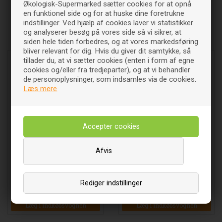
Økologisk-Supermarked sætter cookies for at opnå
en funktionel side og for at huske dine foretrukne
indstillinger. Ved hjælp af cookies laver vi statistikker
og analyserer besøg på vores side så vi sikrer, at
Relaterede varer
siden hele tiden forbedres, og at vores markedsføring
bliver relevant for dig. Hvis du giver dit samtykke, så
tillader du, at vi sætter cookies (enten i form af egne
cookies og/eller fra tredjeparter), og at vi behandler
de personoplysninger, som indsamles via de cookies.
Læs mere
Afvis
Azuki bønner Økologisk -
Blandede bønner Økologisk -
350 gram - Clearspring
360 gram
Rediger indstillinger
23
DKK
20
DKK
00
00
Læg i indkøbsvognen
Læg i indkøbsvognen