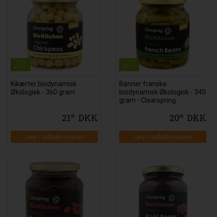
Kikærter biodynamisk
Bønner franske
Økologisk - 360 gram
biodynamisk Økologisk - 340
gram - Clearspring
21
DKK
20
DKK
00
00
Læg i indkøbsvognen
Læg i indkøbsvognen