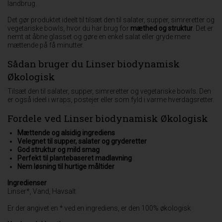
landbrug.
Det gør produktet ideelt til tilsæt den til salater, supper, simreretter og
vegetariske bowls, hvor du har brug for
mæthed og struktur
. Det er
nemt at åbne glasset og gøre en enkel salat eller gryde mere
mættende på få minutter.
Sådan bruger du Linser biodynamisk
Økologisk
Tilsæt den til salater, supper, simreretter og vegetariske bowls. Den
er også ideel i wraps, postejer eller som fyld i varme hverdagsretter.
Fordele ved Linser biodynamisk Økologisk
Mættende og alsidig ingrediens
Velegnet til supper, salater og gryderetter
God struktur og mild smag
Perfekt til plantebaseret madlavning
Nem løsning til hurtige måltider
Ingredienser
Linser*, Vand, Havsalt
Er der angivet en * ved en ingrediens, er den 100% økologisk