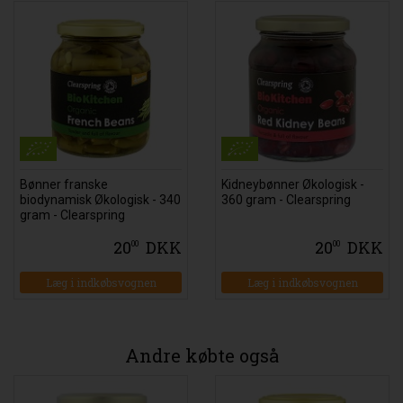
Bønner franske
Kidneybønner Økologisk -
biodynamisk Økologisk - 340
360 gram - Clearspring
gram - Clearspring
20
DKK
20
DKK
00
00
Læg i indkøbsvognen
Læg i indkøbsvognen
Andre købte også