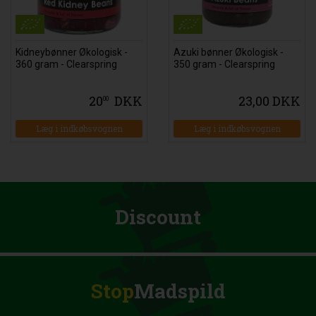
Kidneybønner Økologisk -
Azuki bønner Økologisk -
360 gram - Clearspring
350 gram - Clearspring
20
DKK
23,00 DKK
00
Læg i indkøbsvognen
Læg i indkøbsvognen
Discount
Stop
Madspild