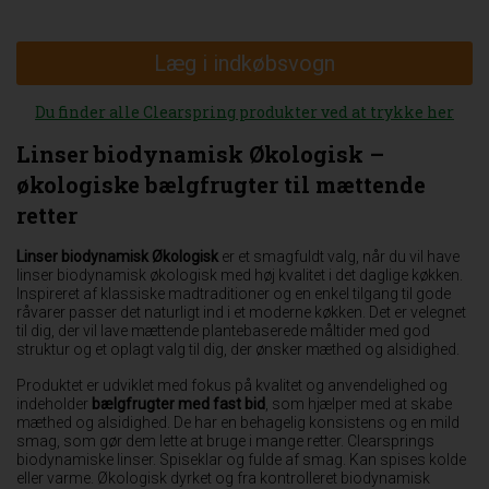
Læg i indkøbsvogn
Du finder alle Clearspring produkter ved at trykke her
Linser biodynamisk Økologisk –
økologiske bælgfrugter til mættende
retter
Linser biodynamisk Økologisk
er et smagfuldt valg, når du vil have
linser biodynamisk økologisk med høj kvalitet i det daglige køkken.
Inspireret af klassiske madtraditioner og en enkel tilgang til gode
råvarer passer det naturligt ind i et moderne køkken. Det er velegnet
til dig, der vil lave mættende plantebaserede måltider med god
struktur og et oplagt valg til dig, der ønsker mæthed og alsidighed.
Produktet er udviklet med fokus på kvalitet og anvendelighed og
indeholder
bælgfrugter med fast bid
, som hjælper med at skabe
mæthed og alsidighed. De har en behagelig konsistens og en mild
smag, som gør dem lette at bruge i mange retter. Clearsprings
biodynamiske linser. Spiseklar og fulde af smag. Kan spises kolde
eller varme. Økologisk dyrket og fra kontrolleret biodynamisk