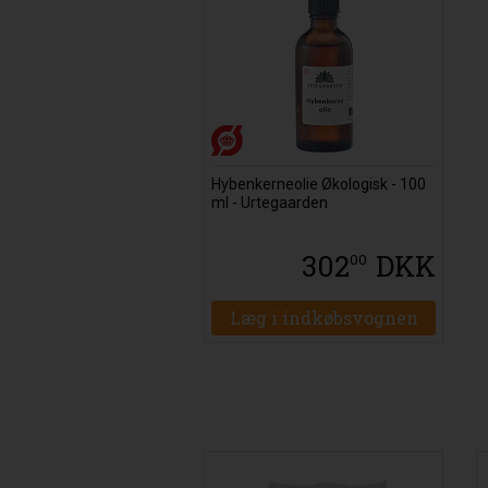
Hybenkerneolie Økologisk - 100
ml - Urtegaarden
302
DKK
00
Læg i indkøbsvognen