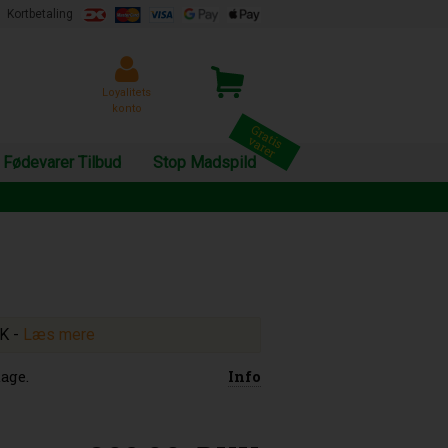
Kortbetaling
Loyalitets
konto
Fødevarer Tilbud
Stop Madspild
KK
-
Læs mere
age.
Info