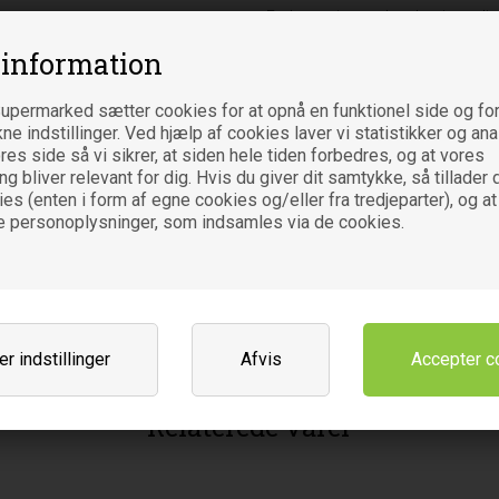
Er der angivet en * ved en ingred
Næringsdeklaration
 information
Næringsdeklaration (indhold pr.
upermarked sætter cookies for at opnå en funktionel side og for
Oprindelsesland
kne indstillinger. Ved hjælp af cookies laver vi statistikker og an
DK-ØKO 100
es side så vi sikrer, at siden hele tiden forbedres, og at vores
Ikke-EU jordbrug
 bliver relevant for dig. Hvis du giver dit samtykke, så tillader d
Varebetegnelse
es (enten i form af egne cookies og/eller fra tredjeparter), og at
Fødevare
e personoplysninger, som indsamles via de cookies.
Leverandør
Urtegaarden ApS
Aldershvilevej 1
DK-8961 Allingåbro
r indstillinger
Afvis
Relaterede varer