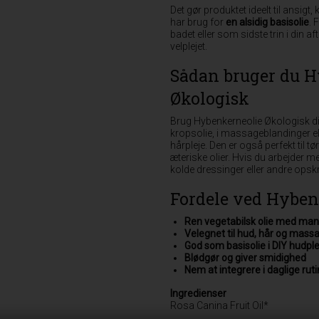
Det gør produktet ideelt til ansigt
har brug for
en alsidig basisolie
. 
badet eller som sidste trin i din a
velplejet.
Sådan bruger du H
Økologisk
Brug Hybenkerneolie Økologisk di
kropsolie, i massageblandinger el
hårpleje. Den er også perfekt til 
æteriske olier. Hvis du arbejder 
kolde dressinger eller andre opskri
Fordele ved Hyben
Ren vegetabilsk olie med ma
Velegnet til hud, hår og mass
God som basisolie i DIY hudple
Blødgør og giver smidighed
Nem at integrere i daglige ruti
Ingredienser
Rosa Canina Fruit Oil*