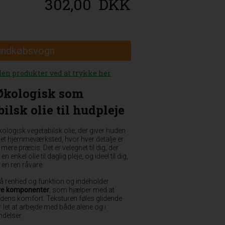
302,00
DKK
 indkøbsvogn
den produkter ved at trykke her
Økologisk som
ilsk olie til hudpleje
kologisk vegetabilsk olie, der giver huden
 et hjemmeværksted, hvor hver detalje er
mere præcis. Det er velegnet til dig, der
n enkel olie til daglig pleje, og ideel til dig,
en ren råvare.
på renhed og funktion og indeholder
tive komponenter
, som hjælper med at
udens komfort. Teksturen føles glidende
 let at arbejde med både alene og i
ndelser.