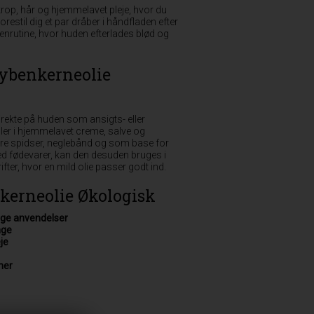
, krop, hår og hjemmelavet pleje, hvor du
Forestil dig et par dråber i håndfladen efter
ftenrutine, hvor huden efterlades blød og
ybenkerneolie
rekte på huden som ansigts- eller
ler i hjemmelavet creme, salve og
tørre spidser, neglebånd og som base for
med fødevarer, kan den desuden bruges i
fter, hvor en mild olie passer godt ind.
kerneolie Økologisk
nge anvendelser
age
je
ner