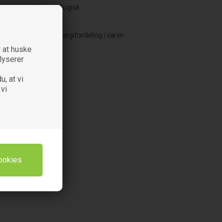
iens, er den 100% økologisk
 100g):
Energifordeling i varen
 at huske
alyserer
u, at vi
 vi