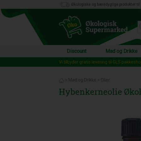
Økologiske og bæredygtige produkter til 
Discount
Mad og Drikke
Vi tilbyder gratis levering til GLS pakkesh
>
Mad og Drikke
>
Olier
Hybenkerneolie Økol