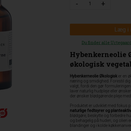
Læg i
Du finder alle Urtegaar
Hybenkerneolie 
økologisk vegetab
Hybenkerneolie Økologisk
er en ø
næring og smidighed. Forestil dig
valgt, fordi den gør formuleringen 
laver naturlig hudpleje eller ønsker e
der ønsker blødgørende pleje med 
Produktet er udviklet med fokus 
naturlige fedtsyrer og planteak
blødgøre, beskytte og forbedre h
og behagelig på huden, og olien er
blandinger og i kolde køkkenanve