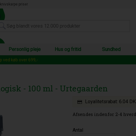
knivskarpe priser
Personlig pleje
Hus og fritid
Sundhed
op ved køb over 699,-
ogisk - 100 ml - Urtegaarden
Loyalitetsrabat:
6.04 D
Afsendes indenfor 2-4 hverd
Antal