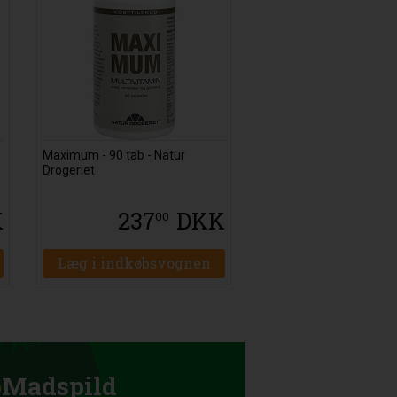
Maximum - 90 tab - Natur
Drogeriet
K
237
DKK
00
Læg i indkøbsvognen
p
Madspild