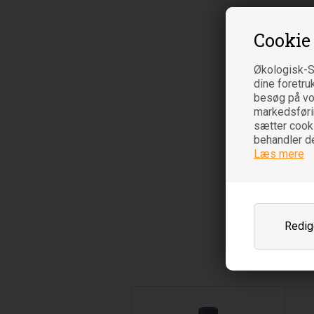
Cookie
Økologisk-S
dine foretru
besøg på vor
markedsføring
sætter cooki
behandler d
Læs mere
Redige