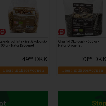
Lakridsrod fint skåret Økologisk-
Chia frø Økologisk - 500 gr -
100 gr - Natur Drogeriet
Natur-Drogeriet
49
DKK
73
DK
00
00
Læg i indkøbsvognen
Læg i indkøbsvognen
nt
Sto