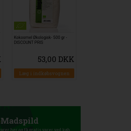
Kokosmel Økologisk- 500 gr -
DISCOUNT PRIS
K
53,00 DKK
Læg i indkøbsvognen
p
Madspild
rer her og få gratis varer ved køb