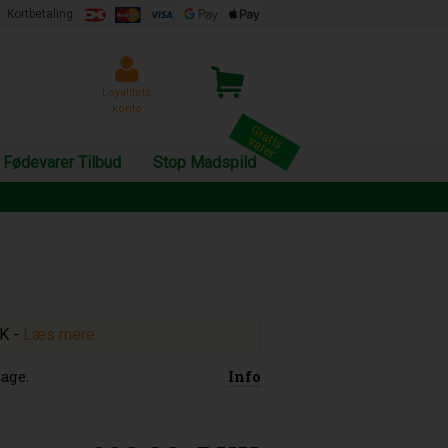
Kortbetaling
Loyalitets
konto
Fødevarer Tilbud
Stop Madspild
KK
-
Læs mere
age.
Info