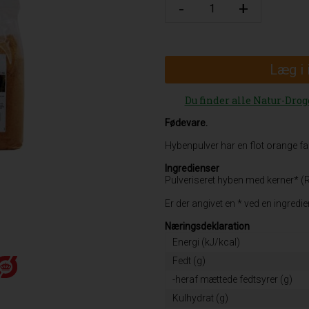
Læg i
Du finder alle Natur-Drog
Fødevare.
Hybenpulver har en flot orange fa
Ingredienser
Pulveriseret hyben med kerner* (
Er der angivet en * ved en ingred
Næringsdeklaration
Energi (kJ/kcal)
Fedt (g)
-heraf mættede fedtsyrer (g)
Kulhydrat (g)