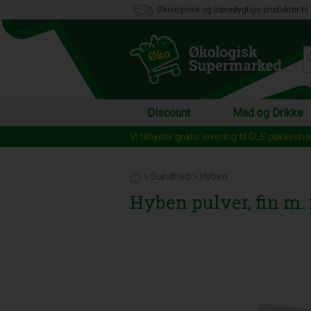
Økologiske og bæredygtige produkter til 
Discount
Mad og Drikke
Vi tilbyder gratis levering til GLS pakkesh
>
Sundhed
>
Hyben
Hyben pulver, fin m. 