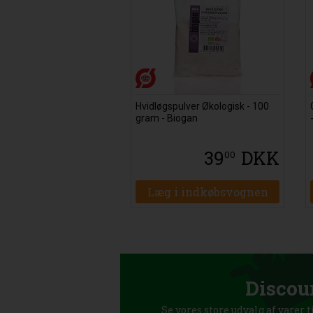
Hvidløgspulver Økologisk - 100
gram - Biogan
39
DKK
00
Læg i indkøbsvognen
Discou
Se vores store udvalg af varer t