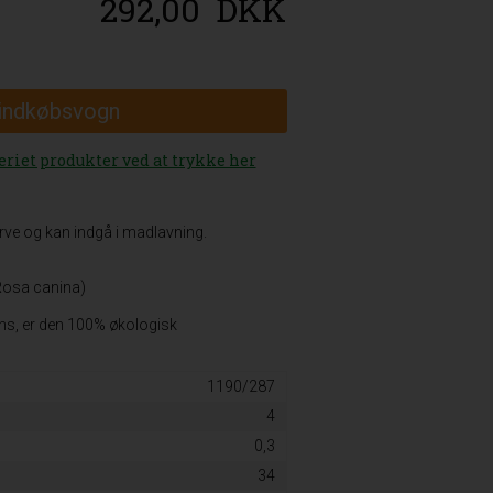
292,00
DKK
 indkøbsvogn
eriet produkter ved at trykke her
rve og kan indgå i madlavning.
Rosa canina)
iens, er den 100% økologisk
1190/287
4
0,3
34