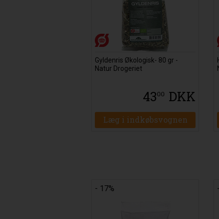
Gyldenris Økologisk- 80 gr -
Natur Drogeriet
43
DKK
00
Læg i indkøbsvognen
- 17%