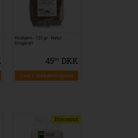
Hvidtjørn - 125 gr - Natur
Drogeriet
K
45
DKK
00
Læg i indkøbsvognen
Discount