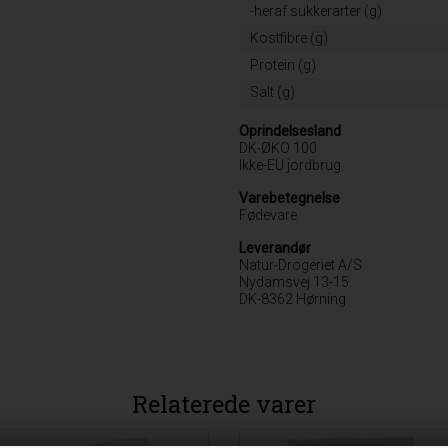
-heraf sukkerarter (g)
Kostfibre (g)
Protein (g)
Salt (g)
Oprindelsesland
DK-ØKO 100
Ikke-EU jordbrug
Varebetegnelse
Fødevare
Leverandør
Natur-Drogeriet A/S
Nydamsvej 13-15
DK-8362 Hørning
Relaterede varer