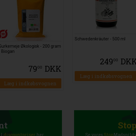
Schwedenkräuter - 500 ml
Gurkemeje Økologisk - 200 gram
- Biogan
249
DK
00
79
DKK
00
Læg i indkøbsvognen
Læg i indkøbsvognen
nt
Sto
il
discountpriser
her
Se vores
Stop
Madspildva