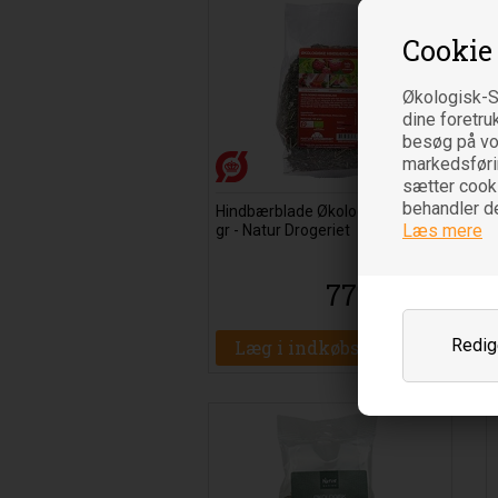
Cookie
Økologisk-S
dine foretru
besøg på vor
markedsføring
sætter cooki
behandler d
Hindbærblade Økologiske - 100
Læs mere
gr - Natur Drogeriet
77
DKK
00
Redige
Læg i indkøbsvognen