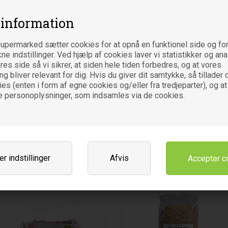
 information
upermarked sætter cookies for at opnå en funktionel side og for
kne indstillinger. Ved hjælp af cookies laver vi statistikker og an
es side så vi sikrer, at siden hele tiden forbedres, og at vores
 bliver relevant for dig. Hvis du giver dit samtykke, så tillader d
es (enten i form af egne cookies og/eller fra tredjeparter), og at
e personoplysninger, som indsamles via de cookies.
Gyldenris - 115 gr - Natur
Hyben pulver fin m/frø - 500 gr -
Drogeriet
Natur Drogeriet
38
DKK
138
DK
00
00
r indstillinger
Afvis
Læg i indkøbsvognen
Læg i indkøbsvognen