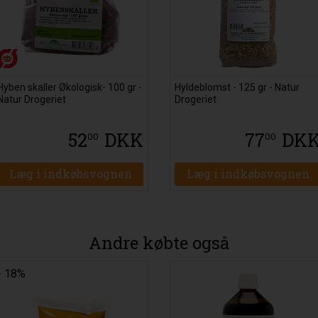
Hyben skaller Økologisk- 100 gr -
Hyldeblomst - 125 gr - Natur
Natur Drogeriet
Drogeriet
52
DKK
77
DK
00
00
Læg i indkøbsvognen
Læg i indkøbsvognen
Andre købte også
- 18%