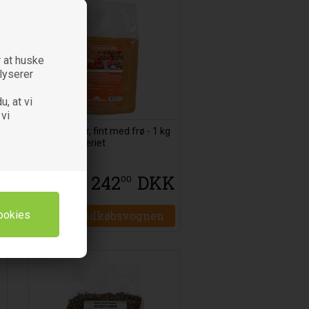
 at huske
alyserer
u, at vi
 vi
Hyben pulver, fint med frø - 1 kg
- Natur Drogeriet
K
242
DKK
00
Læg i indkøbsvognen