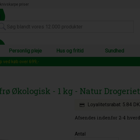
knivskarpe priser
Personlig pleje
Hus og fritid
Sundhed
op ved køb over 699,-
frø Økologisk - 1 kg - Natur Drogeriet
Loyalitetsrabat:
5.84 D
Afsendes indenfor 2-4 hverd
Antal