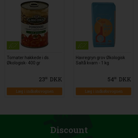
Tomater hakkede i ds.
Havregryn grov Økologisk
Økologisk- 400 gr
Saltå kvarn - 1 kg
23
DKK
54
DKK
00
00
Læg i indkøbsvognen
Læg i indkøbsvognen
Discount