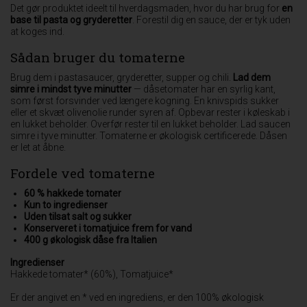
Det gør produktet ideelt til hverdagsmaden, hvor du har brug for
en
base til pasta og gryderetter
. Forestil dig en sauce, der er tyk uden
at koges ind.
Sådan bruger du tomaterne
Brug dem i pastasaucer, gryderetter, supper og chili.
Lad dem
simre i mindst tyve minutter
— dåsetomater har en syrlig kant,
som først forsvinder ved længere kogning. En knivspids sukker
eller et skvæt olivenolie runder syren af. Opbevar rester i køleskab i
en lukket beholder. Overfør rester til en lukket beholder. Lad saucen
simre i tyve minutter. Tomaterne er økologisk certificerede. Dåsen
er let at åbne.
Fordele ved tomaterne
60 % hakkede tomater
Kun to ingredienser
Uden tilsat salt og sukker
Konserveret i tomatjuice frem for vand
400 g økologisk dåse fra Italien
Ingredienser
Hakkede tomater* (60%), Tomatjuice*
Er der angivet en * ved en ingrediens, er den 100% økologisk