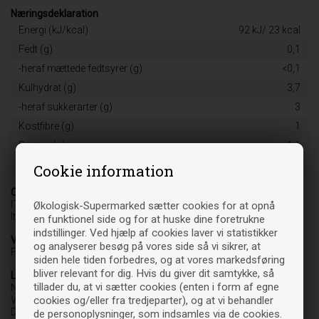
Næringsdeklaration
Energi (kJ/kcal)
92 kJ/ 23 kcal
Fedt (g)
0,1
-heraf mættede fedtsyrer (g)
<0,1
Kulhydrat (g)
3,7
-heraf sukkerarter (g)
3
Kostfibre (g)
1
Protein (g)
1,1
Salt (g)
0,02
Cookie information
Oprindelsesland
IT-BIO-009
Økologisk-Supermarked sætter cookies for at opnå
Italien jordbrug
en funktionel side og for at huske dine foretrukne
indstillinger. Ved hjælp af cookies laver vi statistikker
Varebetegnelse
og analyserer besøg på vores side så vi sikrer, at
Fødevare
siden hele tiden forbedres, og at vores markedsføring
bliver relevant for dig. Hvis du giver dit samtykke, så
Leverandør
tillader du, at vi sætter cookies (enten i form af egne
NatureSource
cookies og/eller fra tredjeparter), og at vi behandler
Vedbæk Stationsvej 37 C
DK-2950 Vedbæk
de personoplysninger, som indsamles via de cookies.