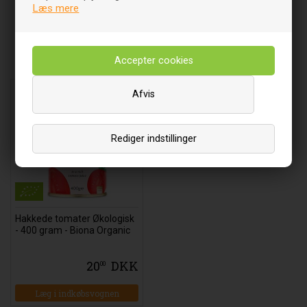
Læs mere
Relaterede varer
Afvis
Rediger indstillinger
Hakkede tomater Økologisk
- 400 gram - Biona Organic
20
DKK
00
Læg i indkøbsvognen