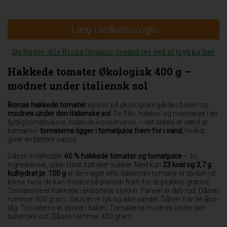
Læg i indkøbsvogn
Du finder alle Biona Organic produkter ved at trykke her
Hakkede tomater Økologisk 400 g –
modnet under italiensk sol
Bionas hakkede tomater
dyrkes på økologiske gårde i Italien og
modnes under den italienske sol
. De flås, hakkes og marineres i en
fyldig tomatsauce, inden de konserveres — det sidste er værd at
bemærke:
tomaterne ligger i tomatjuice frem for i vand
, hvilket
giver en tættere sauce.
Dåsen indeholder
60 % hakkede tomater og tomatjuice
— to
ingredienser, uden tilsat salt eller sukker. Med kun
23 kcal og 3,7 g
kulhydrat pr. 100 g
er de meget lette. Italienske tomater er dyrket i et
klima, hvor de kan modne på planten frem for at plukkes grønne.
Tomaterne er hakkede i ensartede stykker. Farven er dyb rød. Dåsen
rummer 400 gram. Saucen er tyk og ikke vandet. Dåsen har let-åbn-
låg. Tomaterne er dyrket i Italien. Tomaterne modnes under den
italienske sol. Dåsen rummer 400 gram.