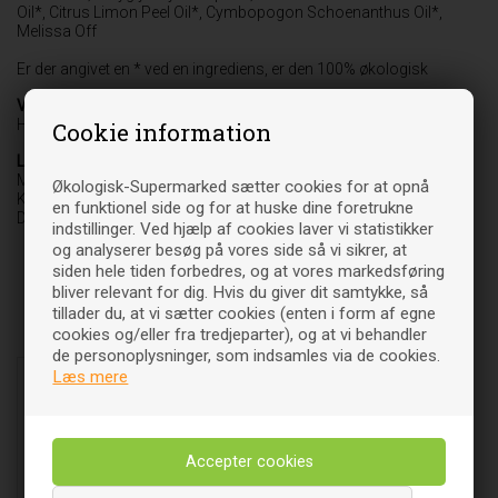
Oil*, Citrus Limon Peel Oil*, Cymbopogon Schoenanthus Oil*,
Melissa Off
Er der angivet en * ved en ingrediens, er den 100% økologisk
Varebetegnelse
Håndsæbe
Cookie information
Leverandør
Midsona Danmark A/S Food & Beauty
Økologisk-Supermarked sætter cookies for at opnå
Klostermarken 20
en funktionel side og for at huske dine foretrukne
DK-9550 Mariager
indstillinger. Ved hjælp af cookies laver vi statistikker
og analyserer besøg på vores side så vi sikrer, at
siden hele tiden forbedres, og at vores markedsføring
bliver relevant for dig. Hvis du giver dit samtykke, så
tillader du, at vi sætter cookies (enten i form af egne
Relaterede varer
cookies og/eller fra tredjeparter), og at vi behandler
de personoplysninger, som indsamles via de cookies.
Læs mere