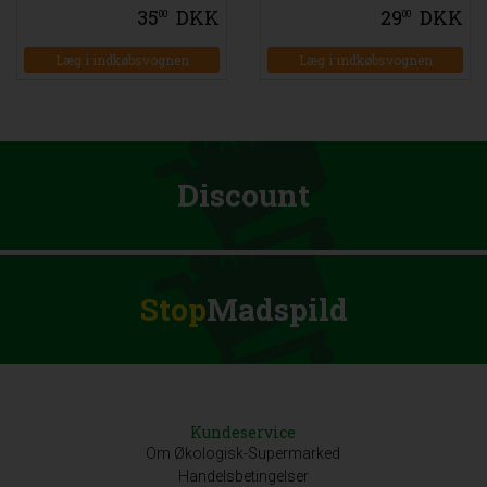
35
DKK
29
DKK
00
00
Læg i indkøbsvognen
Læg i indkøbsvognen
Discount
Stop
Madspild
Kundeservice
Om Økologisk-Supermarked
Handelsbetingelser