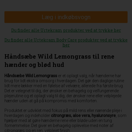
Læg i indkøbsvogn
Du finder alle Urtekram produkter ved at trykke her
Du finder alle Urtekram Body Care produkter ved at trykke
her
Håndsæbe Wild Lemongrass til rene
hænder og blød hud
Håndsæbe Wild Lemongrass
er et oplagt valg, når hænderne har
brug for lidt ekstra omsorg i hverdagen. Det gør den daglige rutine
lidt mere lækker med en følelse af velvære, allerede fra første brug.
Det er velegnet til dig, der ønsker en behagelig og velfungerende
plejerutine og et oplagt valg til dig, der ønsker rene eller velplejede
hænder uden at gå på kompromis med komforten.
Produktet er udviklet med fokus på mild rens eller nærende pleje i
hverdagen og indeholder
citrongræs, aloe vera, hyaluronsyre
, som
hjælper med at gøre hænderne rene eller bløde uden en tung
fornemmelse. Det giver en behagelig oplevelse med noter af
citrongræs og en ren, velplejet finish.