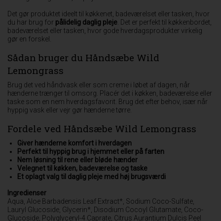
Det gør produktet ideelt til køkkenet, badeværelset eller tasken, hvor
du har brug for
pålidelig daglig pleje
. Det er perfekt til køkkenbordet,
badeværelset eller tasken, hvor gode hverdagsprodukter virkelig
gør en forskel.
Sådan bruger du Håndsæbe Wild
Lemongrass
Brug det ved håndvask eller som creme i løbet af dagen, når
hænderne trænger til omsorg. Placér det i køkken, badeværelse eller
taske som en nem hverdagsfavorit. Brug det efter behov, især når
hyppig vask eller vejr gør hænderne tørre.
Fordele ved Håndsæbe Wild Lemongrass
Giver hænderne komfort i hverdagen
Perfekt til hyppig brug i hjemmet eller på farten
Nem løsning til rene eller bløde hænder
Velegnet til køkken, badeværelse og taske
Et oplagt valg til daglig pleje med høj brugsværdi
Ingredienser
Aqua, Aloe Barbadensis Leaf Extract*, Sodium Coco-Sulfate,
Lauryl Glucoside, Glycerin*, Disodium Cocoyl Glutamate, Coco-
Glucoside, Polyglyceryl-4 Caprate, Citrus Aurantium Dulcis Peel