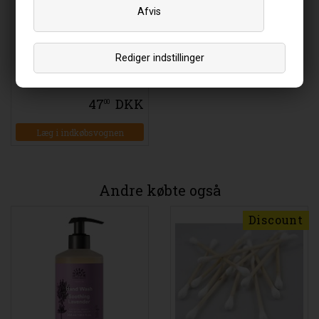
Afvis
Håndsæbe Wild Lemongrass
Rediger indstillinger
- 300 ml - Urtekram Body
Care
47
DKK
00
Læg i indkøbsvognen
Andre købte også
Discount