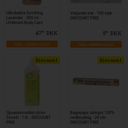
Håndsæbe Soothing
Vatpinde træ - 100 styk -
Lavender - 300 ml -
DISCOUNT PRIS
Urtekram Body Care
47
DKK
5
DKK
00
00
Læg i indkøbsvognen
Læg i indkøbsvognen
Discount
Discount
Opvaskemiddel citron
Bagepapir ubleget 100%
Sonett - 1 ltr - DISCOUNT
nedbrydelig - 24 stk -
PRIS
DISCOUNT PRIS