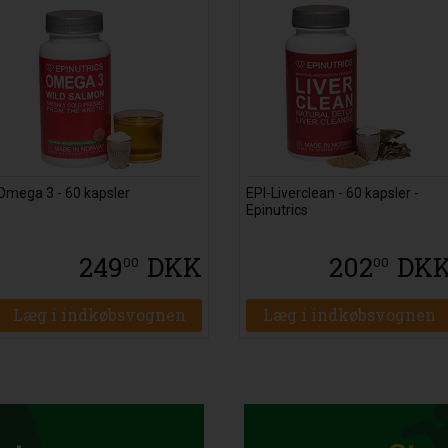
Omega 3 - 60 kapsler
EPI-Liverclean - 60 kapsler -
Epinutrics
249
DKK
202
DK
00
00
Læg i indkøbsvognen
Læg i indkøbsvognen