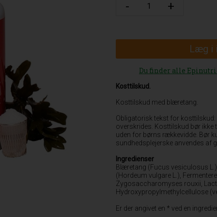
Læg i
Du finder alle Epinutr
Kosttilskud.
Kosttilskud med blæretang.
Obligatorisk tekst for kosttilskud
overskrides. Kosttilskud bør ikke 
uden for børns rækkevidde. Bør kun
sundhedsplejerske anvendes af g
Ingredienser
Blæretang (Fucus vesiculosus L.)
(Hordeum vulgare L.), Fermenteret
Zygosaccharomyses rouxii, Lacto
Hydroxypropylmethylcellulose (ve
Er der angivet en * ved en ingred