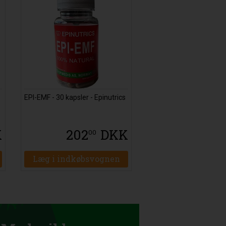
EPI-EMF - 30 kapsler - Epinutrics
K
202
DKK
00
Læg i indkøbsvognen