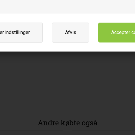
r indstillinger
Afvis
Andre købte også