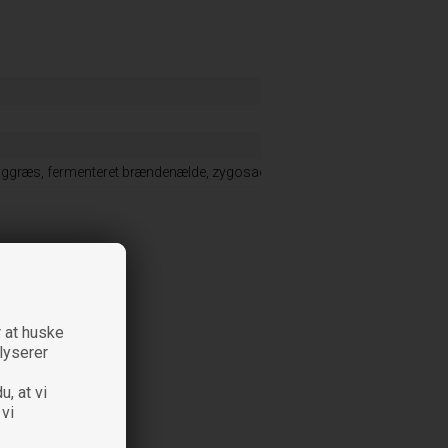
 byggræs, fermenteret brændenælde, zygosaccharomyses rouxii og lactoba
 at huske
alyserer
u, at vi
 vi