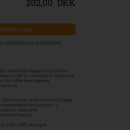
202,00
DKK
 indkøbsvogn
ics produkter ved at trykke her
: Den anbefalede daglige dosis bør ikke
træde i stedet for varieret kost. Opbevares
 efter aftale med læge eller
ravide og
, Tørret ekstrakt af fermenteret BYGgræs
 brændenælde (Urtica dioica L.),
bacillus delbrueckii,
getabilsk kapsel)
iens, er den 100% økologisk