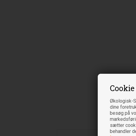
Cookie
Økologisk-S
dine foretru
besøg på vor
markedsføring
sætter cooki
behandler d