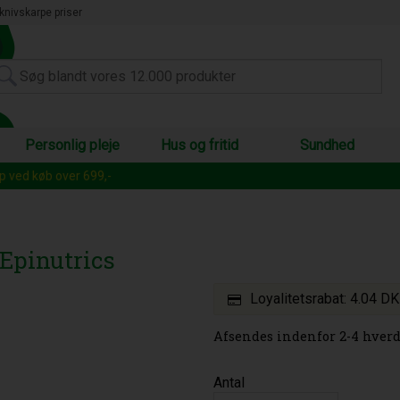
knivskarpe priser
Personlig pleje
Hus og fritid
Sundhed
op ved køb over 699,-
 Epinutrics
Loyalitetsrabat:
4.04 D
Afsendes indenfor 2-4 hverd
Antal