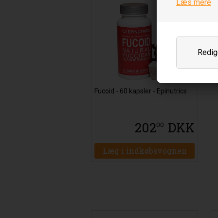
Læs mere
Redige
Fucoid - 60 kapsler - Epinutrics
202
DKK
00
Læg i indkøbsvognen