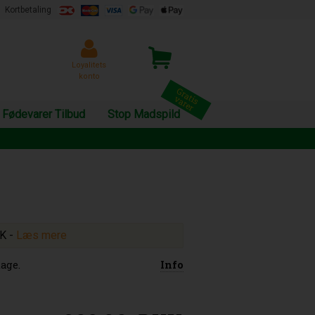
Kortbetaling
Loyalitets
konto
Fødevarer Tilbud
Stop Madspild
KK
-
Læs mere
age.
Info