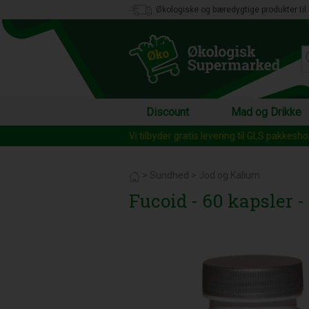
Økologiske og bæredygtige produkter til 
Discount
Mad og Drikke
Vi tilbyder gratis levering til GLS pakkesh
>
Sundhed
>
Jod og Kalium
Fucoid - 60 kapsler -