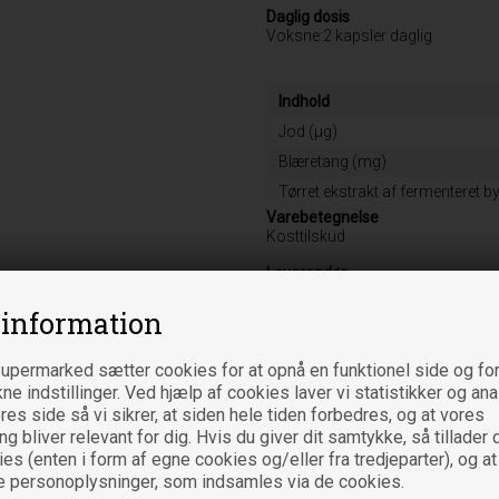
Daglig dosis
Voksne:2 kapsler daglig
Indhold
Jod (μg)
Blæretang (mg)
Tørret ekstrakt af fermenteret
Varebetegnelse
Kosttilskud
Leverandør
BioVita A/S
Gotlandsvej 16 A
 information
DK-8700 Horsens
upermarked sætter cookies for at opnå en funktionel side og for
kne indstillinger. Ved hjælp af cookies laver vi statistikker og an
es side så vi sikrer, at siden hele tiden forbedres, og at vores
 bliver relevant for dig. Hvis du giver dit samtykke, så tillader d
Relaterede varer
es (enten i form af egne cookies og/eller fra tredjeparter), og at
e personoplysninger, som indsamles via de cookies.