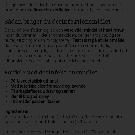
Det gør produktet ideelt til rejsen og sommerhuset, hvor du har
brug for
en lille flaske til overflader
. Formatet fylder næsten intet.
Sådan bruger du desinfektionsmidlet
Spray på overfladen og lad den
være våd i mindst et halvt minut
,
inden du tørrer af — det er kontakttiden, der gør arbejdet, og for
hurtig aftørring er den hyppigste fejl.
Test først på et lille område
,
da alkohol kan skade lak og plast. Væsken er brandfarlig.
Opbevares utilgængeligt for børn. Test først på et lille område. Lad
overfladen være våd et halvt minut. Flasken rummer 100 ml.
Ethanolen er vegetabilsk. Flasken er let at have med.
Fordele ved desinfektionsmidlet
70 % vegetabilsk ethanol
Med æteriske olier fra salvie og lavendel
Til arbejdsflader, udstyr og sanitet
Klar til brug på spray
100 ml der passer i tasken
Ingredienser
Vegetabilsk alkohol (ætanol) 70 % (623,7 g/l), Æteriske olier fra
salvie og lavendel (indeholder linalool) < 1 %, Vand
Er der angivet en * ved en ingrediens, er den 100% økologisk