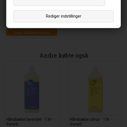
Desinfektionsmiddel - 100
ml - Sonett
Rediger indstillinger
34
DKK
00
Læg i indkøbsvognen
Andre købte også
Håndsæbe lavendel - 1 ltr -
Håndsæbe citrus - 1 ltr -
Sonett
Sonett