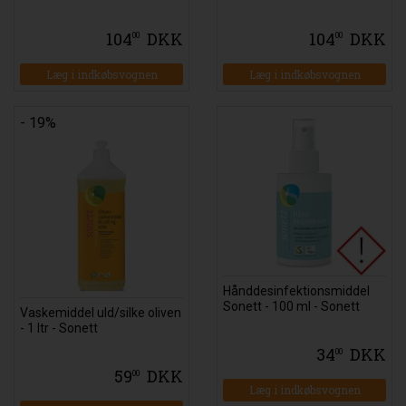
104
DKK
104
DKK
00
00
Læg i indkøbsvognen
Læg i indkøbsvognen
- 19%
Hånddesinfektionsmiddel
Sonett - 100 ml - Sonett
Vaskemiddel uld/silke oliven
- 1 ltr - Sonett
34
DKK
00
59
DKK
00
Læg i indkøbsvognen