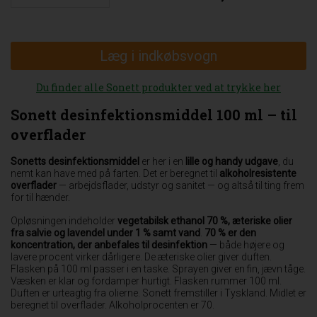
Læg i indkøbsvogn
Du finder alle Sonett produkter ved at trykke her
Sonett desinfektionsmiddel 100 ml – til
overflader
Sonetts desinfektionsmiddel
er her i en
lille og handy udgave
, du
nemt kan have med på farten. Det er beregnet til
alkoholresistente
overflader
— arbejdsflader, udstyr og sanitet — og altså til ting frem
for til hænder.
Opløsningen indeholder
vegetabilsk ethanol 70 %, æteriske olier
fra salvie og lavendel under 1 % samt vand
.
70 % er den
koncentration, der anbefales til desinfektion
— både højere og
lavere procent virker dårligere. De æteriske olier giver duften.
Flasken på 100 ml passer i en taske. Sprayen giver en fin, jævn tåge.
Væsken er klar og fordamper hurtigt. Flasken rummer 100 ml.
Duften er urteagtig fra olierne. Sonett fremstiller i Tyskland. Midlet er
beregnet til overflader. Alkoholprocenten er 70.