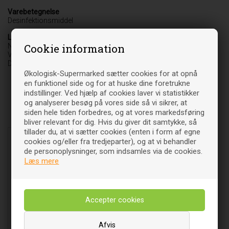
Varebetegnelse
Desinfektionsmiddel
Leverandør
Cookie information
NatureSource
Vedbæk Stationsvej 37 C
DK-2950 Vedbæk
Økologisk-Supermarked sætter cookies for at opnå
en funktionel side og for at huske dine foretrukne
indstillinger. Ved hjælp af cookies laver vi statistikker
og analyserer besøg på vores side så vi sikrer, at
siden hele tiden forbedres, og at vores markedsføring
Relaterede varer
bliver relevant for dig. Hvis du giver dit samtykke, så
tillader du, at vi sætter cookies (enten i form af egne
cookies og/eller fra tredjeparter), og at vi behandler
de personoplysninger, som indsamles via de cookies.
Læs mere
Afvis