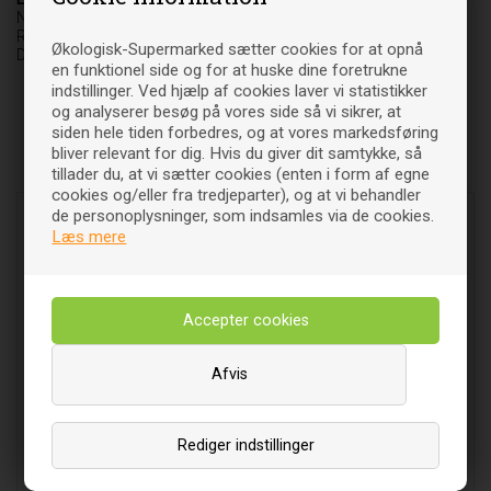
Natur Energi ApS
Rypevang 4
Økologisk-Supermarked sætter cookies for at opnå
DK-3450 Allerød
en funktionel side og for at huske dine foretrukne
indstillinger. Ved hjælp af cookies laver vi statistikker
og analyserer besøg på vores side så vi sikrer, at
siden hele tiden forbedres, og at vores markedsføring
bliver relevant for dig. Hvis du giver dit samtykke, så
Relaterede varer
tillader du, at vi sætter cookies (enten i form af egne
cookies og/eller fra tredjeparter), og at vi behandler
de personoplysninger, som indsamles via de cookies.
Læs mere
Afvis
Calcium Magnesium Citrat -
Calcium Magnesium Citrat
180 kap - Solaray
med D-vitamin - 180 kap -
Rediger indstillinger
Solaray
00
00