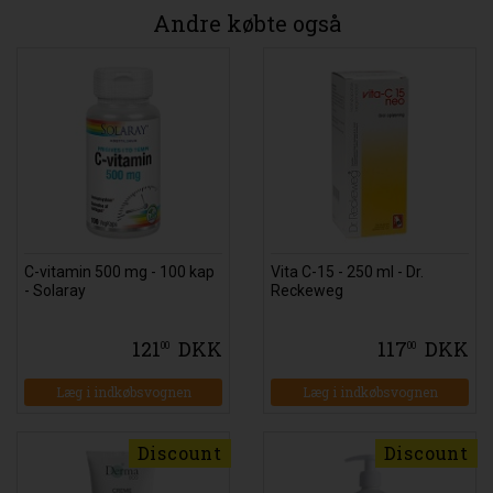
Andre købte også
C-vitamin 500 mg - 100 kap
Vita C-15 - 250 ml - Dr.
- Solaray
Reckeweg
121
DKK
117
DKK
00
00
Læg i indkøbsvognen
Læg i indkøbsvognen
Discount
Discount