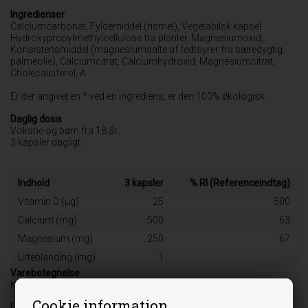
Ingredienser
Calciumcarbonat, Fyldemiddel (rismel), Vegetabilsk kapsel
Hydroxypropylmethylcellulose fra planter, Magnesiumoxid,
Konsistensmiddel (magnesiumsalte af fedtsyrer fra bæredygtig
palmeolie), Calciumcitrat, Calciumhydroxid, Magnesiumcitrat,
Cholecalciferol, A
Er der angivet en * ved en ingrediens, er den 100% økologisk
Daglig dosis
Voksne og børn fra 18 år:
3 kapsler dagligt
Indhold
3 kapsler
% RI (Referenceindtag)
Vitamin D (μg)
25
500
Calcium (mg)
500
63
Magnesium (mg)
250
67
Urteblanding (mg)
1
Varebetegnelse
Kosttilskud
Cookie information
Leverandør