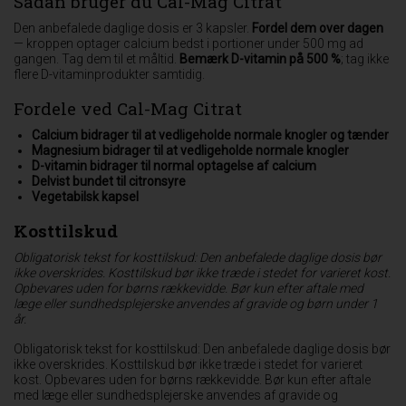
Sådan bruger du Cal-Mag Citrat
Den anbefalede daglige dosis er 3 kapsler.
Fordel dem over dagen
— kroppen optager calcium bedst i portioner under 500 mg ad
gangen. Tag dem til et måltid.
Bemærk D-vitamin på 500 %
; tag ikke
flere D-vitaminprodukter samtidig.
Fordele ved Cal-Mag Citrat
Calcium bidrager til at vedligeholde normale knogler og tænder
Magnesium bidrager til at vedligeholde normale knogler
D-vitamin bidrager til normal optagelse af calcium
Delvist bundet til citronsyre
Vegetabilsk kapsel
Kosttilskud
Obligatorisk tekst for kosttilskud: Den anbefalede daglige dosis bør
ikke overskrides. Kosttilskud bør ikke træde i stedet for varieret kost.
Opbevares uden for børns rækkevidde. Bør kun efter aftale med
læge eller sundhedsplejerske anvendes af gravide og børn under 1
år.
Obligatorisk tekst for kosttilskud: Den anbefalede daglige dosis bør
ikke overskrides. Kosttilskud bør ikke træde i stedet for varieret
kost. Opbevares uden for børns rækkevidde. Bør kun efter aftale
med læge eller sundhedsplejerske anvendes af gravide og