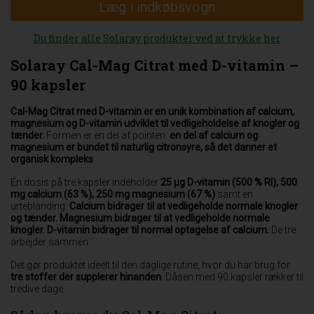
Læg i indkøbsvogn
Du finder alle Solaray produkter ved at trykke her
Solaray Cal-Mag Citrat med D-vitamin –
90 kapsler
Cal-Mag Citrat med D-vitamin er en unik kombination af calcium,
magnesium og D-vitamin udviklet til vedligeholdelse af knogler og
tænder.
Formen er en del af pointen:
en del af calcium og
magnesium er bundet til naturlig citronsyre, så det danner et
organisk kompleks
.
En dosis på tre kapsler indeholder
25 µg D-vitamin (500 % RI), 500
mg calcium (63 %), 250 mg magnesium (67 %)
samt en
urteblanding.
Calcium bidrager til at vedligeholde normale knogler
og tænder.
Magnesium bidrager til at vedligeholde normale
knogler.
D-vitamin bidrager til normal optagelse af calcium.
De tre
arbejder sammen.
Det gør produktet ideelt til den daglige rutine, hvor du har brug for
tre stoffer der supplerer hinanden
. Dåsen med 90 kapsler rækker til
tredive dage.