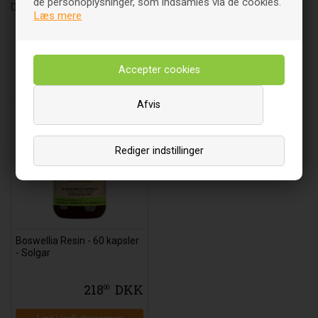
de personoplysninger, som indsamles via de cookies.
DK-2680 Solrød Strand
Læs mere
Relaterede varer
Afvis
Rediger indstillinger
Boswellia Resin - 60 kapsler
- Solgar
218
DKK
00
Læg i indkøbsvognen