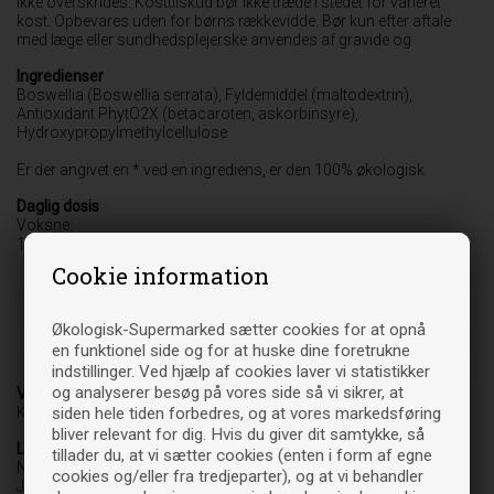
ikke overskrides. Kosttilskud bør ikke træde i stedet for varieret
kost. Opbevares uden for børns rækkevidde. Bør kun efter aftale
med læge eller sundhedsplejerske anvendes af gravide og
Ingredienser
Boswellia (Boswellia serrata), Fyldemiddel (maltodextrin),
Antioxidant PhytO2X (betacaroten, askorbinsyre),
Hydroxypropylmethylcellulose
Er der angivet en * ved en ingrediens, er den 100% økologisk
Daglig dosis
Voksne:
1 kapsel
Cookie information
Indhold
1 kapsel
% RI (Referenceindtag)
Økologisk-Supermarked sætter cookies for at opnå
Boswellia ekstrakt (mg)
350
en funktionel side og for at huske dine foretrukne
Bowwellia pulver (mg)
70
indstillinger. Ved hjælp af cookies laver vi statistikker
og analyserer besøg på vores side så vi sikrer, at
Varebetegnelse
Kosttilskud
siden hele tiden forbedres, og at vores markedsføring
bliver relevant for dig. Hvis du giver dit samtykke, så
Leverandør
tillader du, at vi sætter cookies (enten i form af egne
Nordic Premium Group ApS
cookies og/eller fra tredjeparter), og at vi behandler
Jagtvej 14