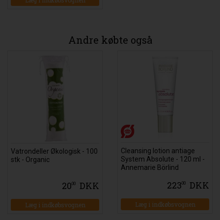
Andre købte også
Cleansing lotion antiage
Vatrondeller Økologisk - 100
System Absolute - 120 ml -
stk - Organic
Annemarie Börlind
223
DKK
20
DKK
00
00
Læg i indkøbsvognen
Læg i indkøbsvognen