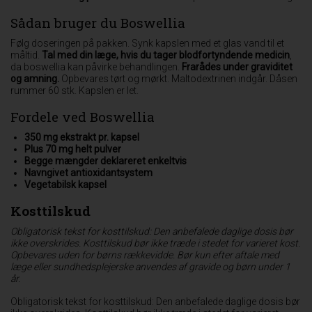
Sådan bruger du Boswellia
Følg doseringen på pakken. Synk kapslen med et glas vand til et
måltid.
Tal med din læge, hvis du tager blodfortyndende medicin
,
da boswellia kan påvirke behandlingen.
Frarådes under graviditet
og amning.
Opbevares tørt og mørkt. Maltodextrinen indgår. Dåsen
rummer 60 stk. Kapslen er let.
Fordele ved Boswellia
350 mg ekstrakt pr. kapsel
Plus 70 mg helt pulver
Begge mængder deklareret enkeltvis
Navngivet antioxidantsystem
Vegetabilsk kapsel
Kosttilskud
Obligatorisk tekst for kosttilskud: Den anbefalede daglige dosis bør
ikke overskrides. Kosttilskud bør ikke træde i stedet for varieret kost.
Opbevares uden for børns rækkevidde. Bør kun efter aftale med
læge eller sundhedsplejerske anvendes af gravide og børn under 1
år.
Obligatorisk tekst for kosttilskud: Den anbefalede daglige dosis bør