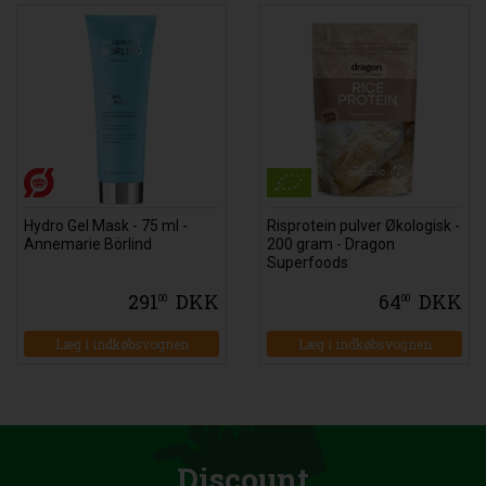
Hydro Gel Mask - 75 ml -
Risprotein pulver Økologisk -
Annemarie Börlind
200 gram - Dragon
Superfoods
291
DKK
64
DKK
00
00
Læg i indkøbsvognen
Læg i indkøbsvognen
Discount